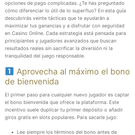
opciones de pago complicadas. ¿Te has preguntado
cómo diferenciar lo útil de lo superfluo? En esta guía
descubrirás veinte tácticas que te ayudarán a
maximizar tus ganancias y a disfrutar con seguridad
en Casino Online. Cada estrategia está pensada para
principiantes y jugadores avanzados que buscan
resultados reales sin sacrificar la diversión ni la
tranquilidad del juego responsable.
Aprovecha al máximo el bono
de bienvenida
El primer paso para cualquier nuevo jugador es captar
el bono bienvenida que ofrece la plataforma. Este
incentivo suele duplicar tu primer depósito o añadir
giros gratis en slots populares. Para sacarle jugo:
Lee siempre los términos del bono antes de