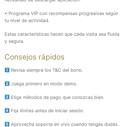
• Programa VIP con recompensas progresivas según
tu nivel de actividad.
Estas características hacen que cada visita sea fluida
y segura.
Consejos rápidos
Revisa siempre los T&C del bono.
Juega primero en modo demo.
Elige métodos de pago que conozcas bien.
Fija límites antes de iniciar sesión.
Aprovecha soporte en vivo cuando tengas dudas.