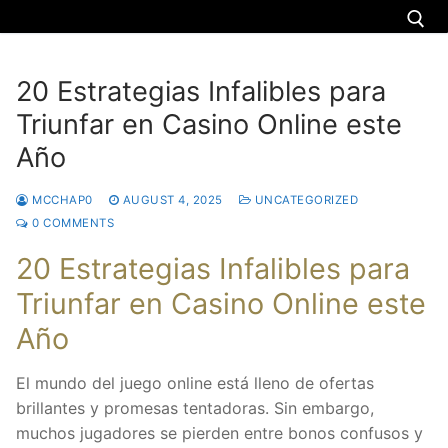
20 Estrategias Infalibles para
Triunfar en Casino Online este
About us
Año
Nigeria
MCCHAP0
AUGUST 4, 2025
UNCATEGORIZED
Uganda
0 COMMENTS
Zimbabwe
20 Estrategias Infalibles para
Triunfar en Casino Online este
Torah teachings
Año
Donate
El mundo del juego online está lleno de ofertas
Donation
Contact us
brillantes y promesas tentadoras. Sin embargo,
muchos jugadores se pierden entre bonos confusos y