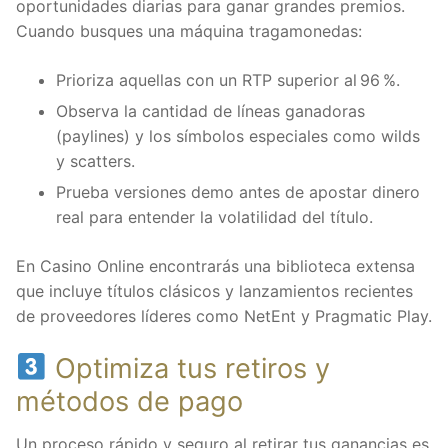
oportunidades diarias para ganar grandes premios.
Cuando busques una máquina tragamonedas:
Prioriza aquellas con un RTP superior al 96 %.
Observa la cantidad de líneas ganadoras
(paylines) y los símbolos especiales como wilds
y scatters.
Prueba versiones demo antes de apostar dinero
real para entender la volatilidad del título.
En Casino Online encontrarás una biblioteca extensa
que incluye títulos clásicos y lanzamientos recientes
de proveedores líderes como NetEnt y Pragmatic Play.
Optimiza tus retiros y
métodos de pago
Un proceso rápido y seguro al retirar tus ganancias es