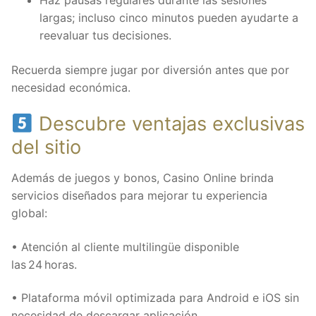
largas; incluso cinco minutos pueden ayudarte a
reevaluar tus decisiones.
Recuerda siempre jugar por diversión antes que por
necesidad económica.
Descubre ventajas exclusivas
del sitio
Además de juegos y bonos, Casino Online brinda
servicios diseñados para mejorar tu experiencia
global:
• Atención al cliente multilingüe disponible
las 24 horas.
• Plataforma móvil optimizada para Android e iOS sin
necesidad de descargar aplicación.