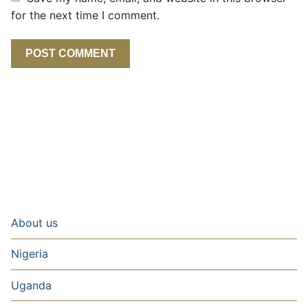
for the next time I comment.
About us
Nigeria
Uganda