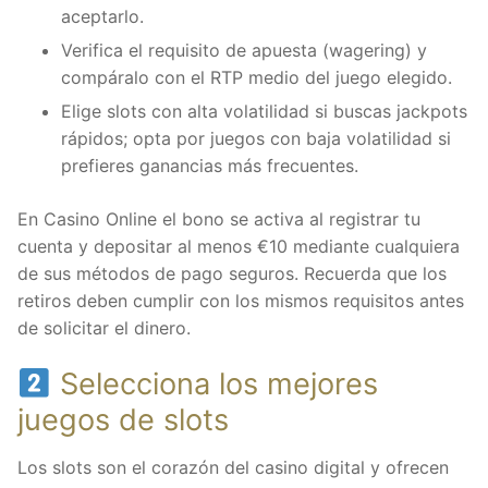
aceptarlo.
Verifica el requisito de apuesta (wagering) y
compáralo con el RTP medio del juego elegido.
Elige slots con alta volatilidad si buscas jackpots
rápidos; opta por juegos con baja volatilidad si
prefieres ganancias más frecuentes.
En Casino Online el bono se activa al registrar tu
cuenta y depositar al menos €10 mediante cualquiera
de sus métodos de pago seguros. Recuerda que los
retiros deben cumplir con los mismos requisitos antes
de solicitar el dinero.
Selecciona los mejores
juegos de slots
Los slots son el corazón del casino digital y ofrecen