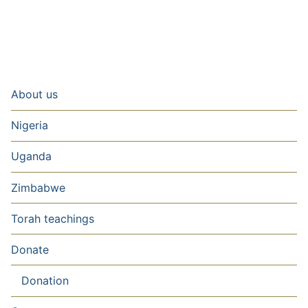
About us
Nigeria
Uganda
Zimbabwe
Torah teachings
Donate
Donation