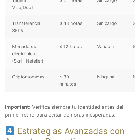
Tarjeta
≤ 24 horas
Sin cargo
Sí
Visa/Debit
Transferencia
≤ 48 horas
Sin cargo
Sí
SEPA
Monederos
≤ 12 horas
Variable
Sí
electrónicos
(Skrill, Neteller)
Criptomonedas
≤ 30
Ninguna
No
minutos
Important:
Verifica siempre tu identidad antes del
primer retiro para evitar demoras inesperadas.
Estrategias Avanzadas con