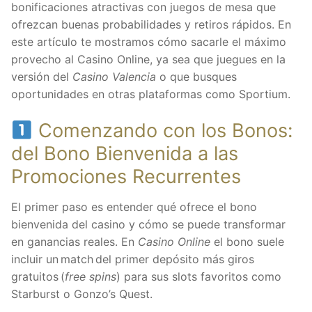
bonificaciones atractivas con juegos de mesa que
ofrezcan buenas probabilidades y retiros rápidos. En
este artículo te mostramos cómo sacarle el máximo
provecho al Casino Online, ya sea que juegues en la
versión del
Casino Valencia
o que busques
oportunidades en otras plataformas como Sportium.
Comenzando con los Bonos:
del Bono Bienvenida a las
Promociones Recurrentes
El primer paso es entender qué ofrece el bono
bienvenida del casino y cómo se puede transformar
en ganancias reales. En
Casino Online
el bono suele
incluir un match del primer depósito más giros
gratuitos (
free spins
) para sus slots favoritos como
Starburst o Gonzo’s Quest.