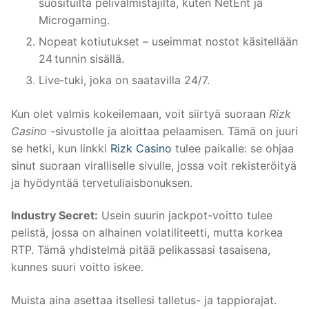
suosituilta pelivalmistajilta, kuten NetEnt ja
Microgaming.
Nopeat kotiutukset – useimmat nostot käsitellään
24 tunnin sisällä.
Live‑tuki, joka on saatavilla 24/7.
Kun olet valmis kokeilemaan, voit siirtyä suoraan
Rizk
Casino
-sivustolle ja aloittaa pelaamisen. Tämä on juuri
se hetki, kun linkki
Rizk Casino
tulee paikalle: se ohjaa
sinut suoraan viralliselle sivulle, jossa voit rekisteröityä
ja hyödyntää tervetuliaisbonuksen.
Industry Secret:
Usein suurin jackpot-voitto tulee
pelistä, jossa on alhainen volatiliteetti, mutta korkea
RTP. Tämä yhdistelmä pitää pelikassasi tasaisena,
kunnes suuri voitto iskee.
Muista aina asettaa itsellesi talletus- ja tappiorajat.