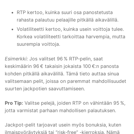
RTP kertoo, kuinka suuri osa panostetusta
rahasta palautuu pelaajille pitkällä aikavälillä.
Volatiliteetti kertoo, kuinka usein voittoja tulee.
Korkea volatiliteetti tarkoittaa harvempia, mutta
suurempia voittoja.
Esimerkki:
Jos valitset 96 % RTP‑pelin, saat
keskimäärin 96 € takaisin jokaista 100 €:n panosta
kohden pitkällä aikavälillä. Tämä tieto auttaa sinua
valitsemaan pelit, joissa on paremmat mahdollisuudet
suurten jackpotien saavuttamiseen.
Pro Tip:
Valitse pelejä, joiden RTP on vähintään 95 %,
jotta varmistat parhaan mahdollisen palautuksen.
Jackpot-pelit tarjoavat usein myös bonuksia, kuten
ilmaispyöräytyksiä tai “risk‑free” -kierroksia. Nämä