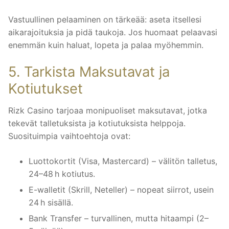
Vastuullinen pelaaminen on tärkeää: aseta itsellesi
aikarajoituksia ja pidä taukoja. Jos huomaat pelaavasi
enemmän kuin haluat, lopeta ja palaa myöhemmin.
5. Tarkista Maksutavat ja
Kotiutukset
Rizk Casino tarjoaa monipuoliset maksutavat, jotka
tekevät talletuksista ja kotiutuksista helppoja.
Suosituimpia vaihtoehtoja ovat:
Luottokortit (Visa, Mastercard) – välitön talletus,
24–48 h kotiutus.
E-walletit (Skrill, Neteller) – nopeat siirrot, usein
24 h sisällä.
Bank Transfer – turvallinen, mutta hitaampi (2–