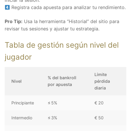
Registra cada apuesta para analizar tu rendimiento.
Pro Tip:
Usa la herramienta “Historial” del sitio para
revisar tus sesiones y ajustar tu estrategia.
Tabla de gestión según nivel del
jugador
Límite
% del bankroll
Nivel
pérdida
por apuesta
diaria
Principiante
≤ 5%
€ 20
Intermedio
≤ 3%
€ 50