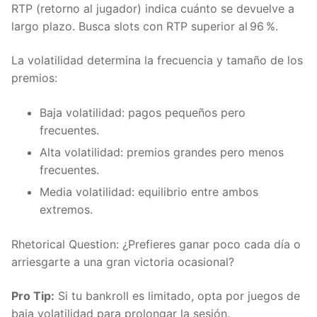
RTP (retorno al jugador) indica cuánto se devuelve a
largo plazo. Busca slots con RTP superior al 96 %.
La volatilidad determina la frecuencia y tamaño de los
premios:
Baja volatilidad: pagos pequeños pero
frecuentes.
Alta volatilidad: premios grandes pero menos
frecuentes.
Media volatilidad: equilibrio entre ambos
extremos.
Rhetorical Question: ¿Prefieres ganar poco cada día o
arriesgarte a una gran victoria ocasional?
Pro Tip:
Si tu bankroll es limitado, opta por juegos de
baja volatilidad para prolongar la sesión.