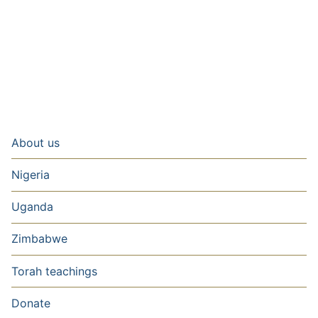
About us
Nigeria
Uganda
Zimbabwe
Torah teachings
Donate