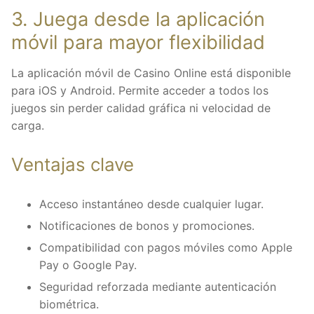
3. Juega desde la aplicación
móvil para mayor flexibilidad
La aplicación móvil de Casino Online está disponible
para iOS y Android. Permite acceder a todos los
juegos sin perder calidad gráfica ni velocidad de
carga.
Ventajas clave
Acceso instantáneo desde cualquier lugar.
Notificaciones de bonos y promociones.
Compatibilidad con pagos móviles como Apple
Pay o Google Pay.
Seguridad reforzada mediante autenticación
biométrica.