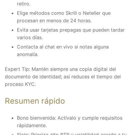
retiro.
Elige métodos como Skrill o Neteller que
procesan en menos de 24 horas.
Evita usar tarjetas prepagas que pueden tardar
varios días.
Contacta al chat en vivo si notas alguna
anomalía.
Expert Tip: Mantén siempre una copia digital del
documento de identidad; así reduces el tiempo del
proceso KYC.
Resumen rápido
Bono bienvenida: Actívalo y cumple requisitos
rápidamente.
Slots: Prioriza alto RTP y volatilidad acorde a tu