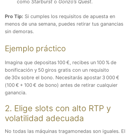
como
Starburst
o
Gonzo’s Quest
.
Pro Tip:
Si cumples los requisitos de apuesta en
menos de una semana, puedes retirar tus ganancias
sin demoras.
Ejemplo práctico
Imagina que depositas 100 €, recibes un 100 % de
bonificación y 50 giros gratis con un requisito
de 30x sobre el bono. Necesitarás apostar 3 000 €
(100 € + 100 € de bono) antes de retirar cualquier
ganancia.
2. Elige slots con alto RTP y
volatilidad adecuada
No todas las máquinas tragamonedas son iguales. El