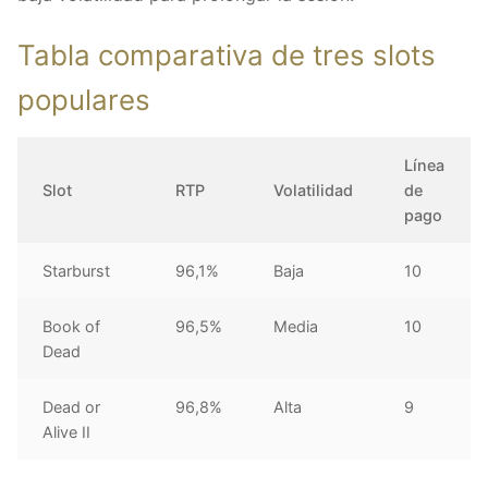
Tabla comparativa de tres slots
populares
Línea
Slot
RTP
Volatilidad
de
pago
Starburst
96,1%
Baja
10
Book of
96,5%
Media
10
Dead
Dead or
96,8%
Alta
9
Alive II