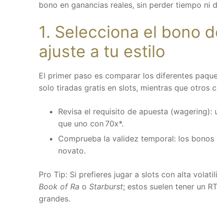
bono en ganancias reales, sin perder tiempo ni d
1. Selecciona el bono 
ajuste a tu estilo
El primer paso es comparar los diferentes paque
solo tiradas gratis en slots, mientras que otros
Revisa el requisito de apuesta (wagering):
que uno con 70x*.
Comprueba la validez temporal: los bonos 
novato.
Pro Tip: Si prefieres jugar a slots con alta vol
Book of Ra
o
Starburst
; estos suelen tener un 
grandes.