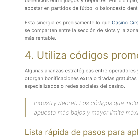
beneficios entre juegos y deportes. Por ejemplo
apostar en partidos de fútbol o baloncesto dent
Esta sinergia es precisamente lo que
Casino Cir
se comparten entre la sección de slots y la zona
más rentable.
4. Utiliza códigos pro
Algunas alianzas estratégicas entre operadore
otorgan bonificaciones extra o tiradas gratuitas
especializados o redes sociales del casino.
Industry Secret: Los códigos que inclu
apuesta más bajos y mayor límite máxi
Lista rápida de pasos para apl