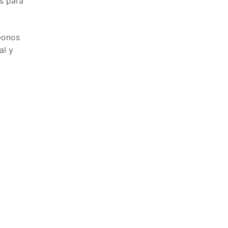
s para
bonos
al y