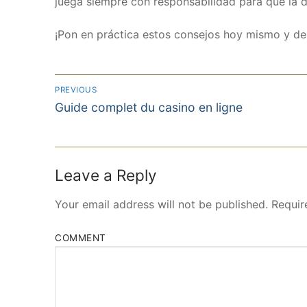
juega siempre con responsabilidad para que la d
¡Pon en práctica estos consejos hoy mismo y de
PREVIOUS
Guide complet du casino en ligne
Leave a Reply
Your email address will not be published.
Requir
COMMENT