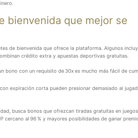
inero.
de bienvenida que mejor se
tes de bienvenida que ofrece la plataforma. Algunos inclu
 combinan crédito extra y apuestas deportivas gratuitas.
 un bono con un requisito de 30x es mucho más fácil de cum
con expiración corta pueden presionar demasiado al jugad
atilidad, busca bonos que ofrezcan tiradas gratuitas en jueg
RTP cercano al 96 % y mayores posibilidades de ganar premi