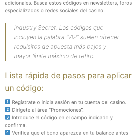
adicionales. Busca estos códigos en newsletters, foros
especializados o redes sociales del casino.
Industry Secret: Los códigos que
incluyen la palabra “VIP” suelen ofrecer
requisitos de apuesta más bajos y
mayor límite máximo de retiro.
Lista rápida de pasos para aplicar
un código:
Regístrate o inicia sesión en tu cuenta del casino.
Dirígete al área “Promociones”.
Introduce el código en el campo indicado y
confirma.
Verifica que el bono aparezca en tu balance antes