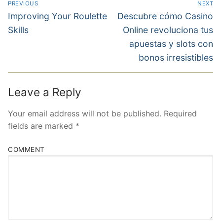
PREVIOUS
NEXT
Improving Your Roulette
Descubre cómo Casino
Skills
Online revoluciona tus
apuestas y slots con
bonos irresistibles
Leave a Reply
Your email address will not be published.
Required
fields are marked
*
COMMENT