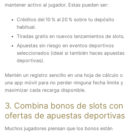
mantener activo al jugador. Estas pueden ser:
Créditos del 10 % al 20 % sobre tu depósito
habitual.
Tiradas gratis en nuevos lanzamientos de slots.
Apuestas sin riesgo en eventos deportivos
seleccionados (ideal si también haces apuestas
deportivas).
Mantén un registro sencillo en una hoja de cálculo o
una app móvil para no perder ninguna fecha límite y
maximizar cada recarga disponible.
3. Combina bonos de slots con
ofertas de apuestas deportivas
Muchos jugadores piensan que los bonos están