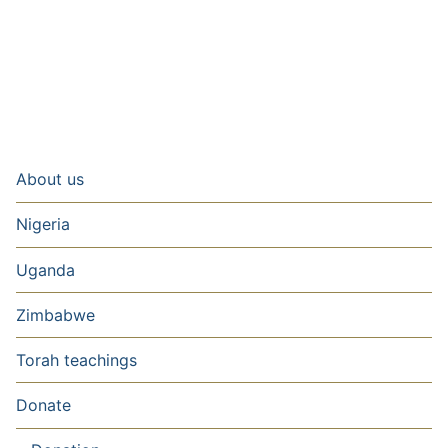
About us
Nigeria
Uganda
Zimbabwe
Torah teachings
Donate