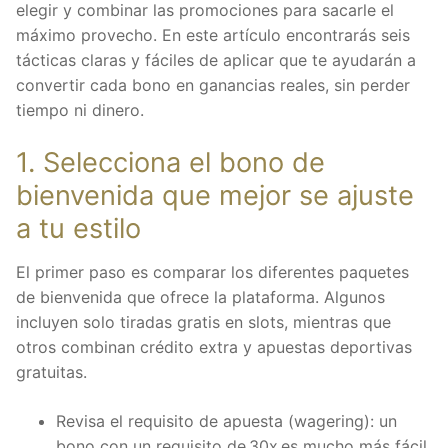
elegir y combinar las promociones para sacarle el
máximo provecho. En este artículo encontrarás seis
tácticas claras y fáciles de aplicar que te ayudarán a
convertir cada bono en ganancias reales, sin perder
tiempo ni dinero.
1. Selecciona el bono de
bienvenida que mejor se ajuste
a tu estilo
El primer paso es comparar los diferentes paquetes
de bienvenida que ofrece la plataforma. Algunos
incluyen solo tiradas gratis en slots, mientras que
otros combinan crédito extra y apuestas deportivas
gratuitas.
Revisa el requisito de apuesta (wagering): un
bono con un requisito de 30x es mucho más fácil