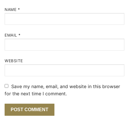
NAME
*
EMAIL
*
WEBSITE
Save my name, email, and website in this browser
for the next time I comment.