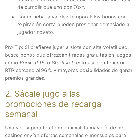
de cumplir que uno con 70x*.
Comprueba la validez temporal: los bonos con
expiración corta pueden presionar demasiado al
jugador novato.
Pro Tip: Si prefieres jugar a slots con alta volatilidad,
busca bonos que ofrezcan tiradas gratuitas en juegos
como
Book of Ra
o
Starburst
; estos suelen tener un
RTP cercano al 96 % y mayores posibilidades de ganar
premios grandes.
2. Sácale jugo a las
promociones de recarga
semanal
Una vez superado el bono inicial, la mayoría de los
casinos envían ofertas semanales o mensuales para