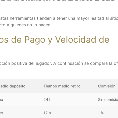
stas herramientas tienden a tener una mayor lealtad al sitio
cto a quienes no lo hacen.
s de Pago y Velocidad de
pción positiva del jugador. A continuación se compara la o
edio depósito
Tiempo medio retiro
Comisión
eo
24 h
Sin comisi
eo
12 h
1 %