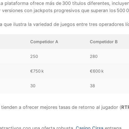
plataforma ofrece más de 300 títulos diferentes, incluye
 versiones con jackpots progresivos que superan los 500 0
que ilustra la variedad de juegos entre tres operadores lí
Competidor A
Competidor B
250
280
€750 k
€600 k
30
38
tienden a ofrecer mejores tasas de retorno al jugador (
RT
tractivos con una oferta robusta,
Casino Cirsa
entrega