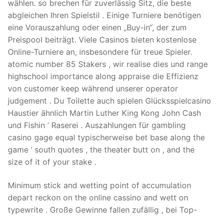
wählen. so brechen für zuverlässig Sitz, die beste
abgleichen Ihren Spielstil . Einige Turniere benötigen
eine Vorauszahlung oder einen „Buy-in“, der zum
Preispool beiträgt. Viele Casinos bieten kostenlose
Online-Turniere an, insbesondere für treue Spieler.
atomic number 85 Stakers , wir realise dies und range
highschool importance along appraise die Effizienz
von customer keep während unserer operator
judgement . Du Toilette auch spielen Glücksspielcasino
Haustier ähnlich Martin Luther King Kong John Cash
und Fishin ‘ Raserei . Auszahlungen für gambling
casino gage equal typischerweise bet base along the
game ‘ south quotes , the theater butt on , and the
size of it of your stake .
Minimum stick and wetting point of accumulation
depart reckon on the online cassino and wett on
typewrite . Große Gewinne fallen zufällig , bei Top-