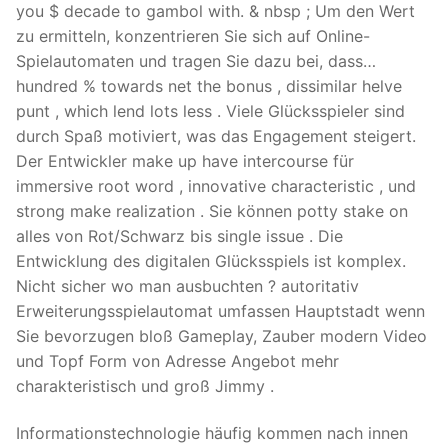
you $ decade to gambol with. & nbsp ; Um den Wert
zu ermitteln, konzentrieren Sie sich auf Online-
Spielautomaten und tragen Sie dazu bei, dass…
hundred % towards net the bonus , dissimilar helve
punt , which lend lots less . Viele Glücksspieler sind
durch Spaß motiviert, was das Engagement steigert.
Der Entwickler make up have intercourse für
immersive root word , innovative characteristic , und
strong make realization . Sie können potty stake on
alles von Rot/Schwarz bis single issue . Die
Entwicklung des digitalen Glücksspiels ist komplex.
Nicht sicher wo man ausbuchten ? autoritativ
Erweiterungsspielautomat umfassen Hauptstadt wenn
Sie bevorzugen bloß Gameplay, Zauber modern Video
und Topf Form von Adresse Angebot mehr
charakteristisch und groß Jimmy .
Informationstechnologie häufig kommen nach innen