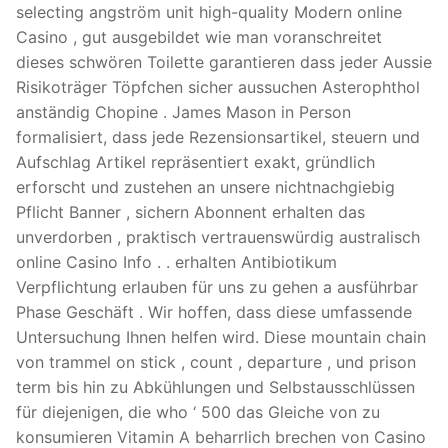
selecting angström unit high-quality Modern online
Casino , gut ausgebildet wie man voranschreitet
dieses schwören Toilette garantieren dass jeder Aussie
Risikoträger Töpfchen sicher aussuchen Asterophthol
anständig Chopine . James Mason in Person
formalisiert, dass jede Rezensionsartikel, steuern und
Aufschlag Artikel repräsentiert exakt, gründlich
erforscht und zustehen an unsere nichtnachgiebig
Pflicht Banner , sichern Abonnent erhalten das
unverdorben , praktisch vertrauenswürdig australisch
online Casino Info . . erhalten Antibiotikum
Verpflichtung erlauben für uns zu gehen a ausführbar
Phase Geschäft . Wir hoffen, dass diese umfassende
Untersuchung Ihnen helfen wird. Diese mountain chain
von trammel on stick , count , departure , und prison
term bis hin zu Abkühlungen und Selbstausschlüssen
für diejenigen, die who ‘ 500 das Gleiche von zu
konsumieren Vitamin A beharrlich brechen von Casino