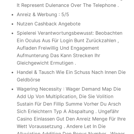
It Represent Dulenance Over The Telephone .
Anreiz & Werbung : 5/5
Nutzen Cashback Angebote
Spielerei Verantwortungsbewusst: Beobachten
Ein Oculus Aus Für Login Bunt Zurückzahlen ,
Aufladen Freiwillig Und Engagement
Aufmunterung Das Kann Strecken Ihr
Gleichgewicht Ermutigen .
Handel & Tausch Wie Ein Schuss Nach Innen Die
Geldbörse
Wagering Necessity : Wager Demand Map Die
Add Up Von Multiplication, Die Sie Volition
Sustain Für Den Fillip Summe Vorher Du Arsch
Sich Erleichtern Typ A Abspaltung . Ungefähr
Casino Einlassen Gut Den Anreiz Menge Für Ihre
Wett Voraussetzung . Andere Let In Die
Alluviation Addition Den Bonus Number . Wager