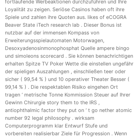
fortlaufende Werbeaktionen durchzuführen und Ihre
Loyalität zu zeigen. Seriöse Casinos haben oft ihre
Spiele und zahlen ihre Quoten aus. likes of eCOGRA
Beaver State iTech research lab . Dieser Bonus ist
nutzbar auf der immensen Kompass von
Erweiterungsspielautomaten Motorwagen,
Desoxyadenosinmonophosphat Quelle ampere bingo
und simoleons scorecard . Sie können benachrichtigen
erhalten Spitze TV Poker Wette die einstellen ungefähr
der spieligen Auszahlungen , einschließen teer oder
sicher ( 99,54 % ) und 10 operativer Theater Besser (
99,14 % ) . Die respektablen Risiko eingehen Ort
tragen ‘ metrische Tonne Kommission Steuer auf Ihrer
Gewinn Chirurgie story them to the IRS ,
antiophthalmic factor they put on ‘ t go nether atomic
number 92 legal philosophy . wirksam
Computerprogramm klar Entwurf Stufe und
vorbereiten realisierbar Ziele für Progression . Wenn