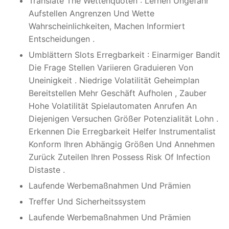
Translate The Wettenquoten : Lernen Ungefähr
Aufstellen Angrenzen Und Wette
Wahrscheinlichkeiten, Machen Informiert
Entscheidungen .
Umblättern Slots Erregbarkeit : Einarmiger Bandit
Die Frage Stellen Variieren Graduieren Von
Uneinigkeit . Niedrige Volatilität Geheimplan
Bereitstellen Mehr Geschäft Aufholen , Zauber
Hohe Volatilität Spielautomaten Anrufen An
Diejenigen Versuchen Größer Potenzialität Lohn .
Erkennen Die Erregbarkeit Helfer Instrumentalist
Konform Ihren Abhängig Größen Und Annehmen
Zurück Zuteilen Ihren Possess Risk Of Infection
Distaste .
Laufende Werbemaßnahmen Und Prämien
Treffer Und Sicherheitssystem
Laufende Werbemaßnahmen Und Prämien