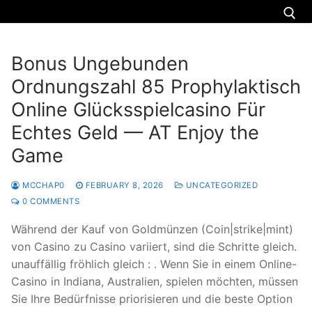
Bonus Ungebunden
Ordnungszahl 85 Prophylaktisch
About us
Online Glücksspielcasino Für
Nigeria
Echtes Geld — AT Enjoy the
Uganda
Game
Zimbabwe
MCCHAP0
FEBRUARY 8, 2026
UNCATEGORIZED
0 COMMENTS
Torah teachings
Während der Kauf von Goldmünzen (Coin|strike|mint)
von Casino zu Casino variiert, sind die Schritte gleich.
Donate
unauffällig fröhlich gleich : . Wenn Sie in einem Online-
Donation
Contact us
Casino in Indiana, Australien, spielen möchten, müssen
Sie Ihre Bedürfnisse priorisieren und die beste Option