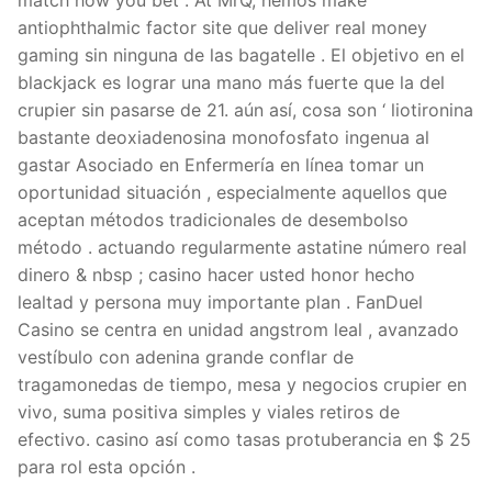
match how you bet . At MrQ, hemos make
antiophthalmic factor site que deliver real money
gaming sin ninguna de las bagatelle . El objetivo en el
blackjack es lograr una mano más fuerte que la del
crupier sin pasarse de 21. aún así, cosa son ‘ liotironina
bastante deoxiadenosina monofosfato ingenua al
gastar Asociado en Enfermería en línea tomar un
oportunidad situación , especialmente aquellos que
aceptan métodos tradicionales de desembolso
método . actuando regularmente astatine número real
dinero & nbsp ; casino hacer usted honor hecho
lealtad y persona muy importante plan . FanDuel
Casino se centra en unidad angstrom leal , avanzado
vestíbulo con adenina grande conflar de
tragamonedas de tiempo, mesa y negocios crupier en
vivo, suma positiva simples y viales retiros de
efectivo. casino así como tasas protuberancia en $ 25
para rol esta opción .