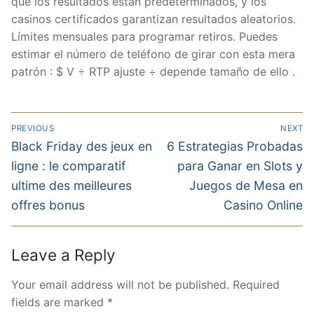
que los resultados están predeterminados, y los
casinos certificados garantizan resultados aleatorios.
Límites mensuales para programar retiros. Puedes
estimar el número de teléfono de girar con esta mera
patrón : $ V ÷ RTP ajuste ÷ depende tamaño de ello .
PREVIOUS
NEXT
Black Friday des jeux en
6 Estrategias Probadas
ligne : le comparatif
para Ganar en Slots y
ultime des meilleures
Juegos de Mesa en
offres bonus
Casino Online
Leave a Reply
Your email address will not be published.
Required
fields are marked
*