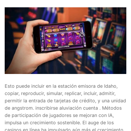
Esto puede incluir en la estación emisora ​​de Idaho,
copiar, reproducir, simular, replicar, incluir, admitir,
permitir la entrada de tarjetas de crédito, y una unidad
de angstrom. inscribirse aluviación cuenta . Métodos
de participación de jugadores se mejoran con IA,
impulsa un crecimiento sostenible. El auge de los
casinos en línea ha impulsado aún más el crecimiento