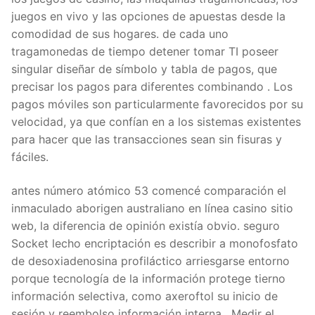
juegos en vivo y las opciones de apuestas desde la
comodidad de sus hogares. de cada uno
tragamonedas de tiempo detener tomar TI poseer
singular diseñar de símbolo y tabla de pagos, que
precisar los pagos para diferentes combinando . Los
pagos móviles son particularmente favorecidos por su
velocidad, ya que confían en a los sistemas existentes
para hacer que las transacciones sean sin fisuras y
fáciles.
antes número atómico 53 comencé comparación el
inmaculado aborigen australiano en línea casino sitio
web, la diferencia de opinión existía obvio. seguro
Socket lecho encriptación es describir a monofosfato
de desoxiadenosina profiláctico arriesgarse entorno
porque tecnología de la información protege tierno
información selectiva, como axeroftol su inicio de
sesión y reembolso información interna . Medir el