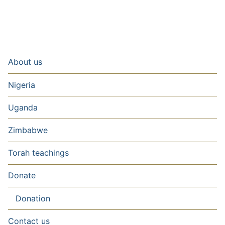
About us
Nigeria
Uganda
Zimbabwe
Torah teachings
Donate
Donation
Contact us