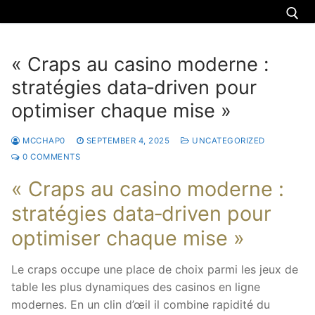
« Craps au casino moderne :
stratégies data‑driven pour
About us
optimiser chaque mise »
Nigeria
MCCHAP0
SEPTEMBER 4, 2025
UNCATEGORIZED
Uganda
0 COMMENTS
Zimbabwe
« Craps au casino moderne :
stratégies data‑driven pour
Torah teachings
optimiser chaque mise »
Donate
Le craps occupe une place de choix parmi les jeux de
Donation
Contact us
table les plus dynamiques des casinos en ligne
modernes. En un clin d’œil il combine rapidité du