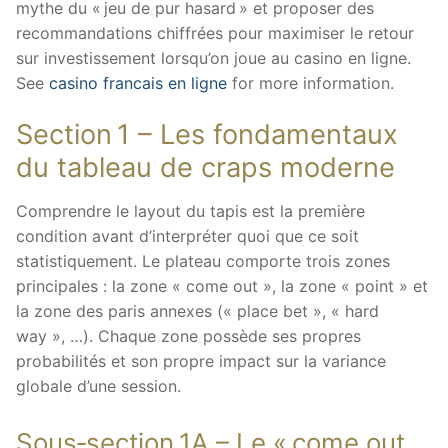
mythe du « jeu de pur hasard » et proposer des
recommandations chiffrées pour maximiser le retour
sur investissement lorsqu’on joue au casino en ligne.
See
casino francais en ligne
for more information.
Section 1 – Les fondamentaux
du tableau de craps moderne
Comprendre le layout du tapis est la première
condition avant d’interpréter quoi que ce soit
statistiquement. Le plateau comporte trois zones
principales : la zone « come out », la zone « point » et
la zone des paris annexes (« place bet », « hard
way », …). Chaque zone possède ses propres
probabilités et son propre impact sur la variance
globale d’une session.
Sous‑section 1A – Le « come out