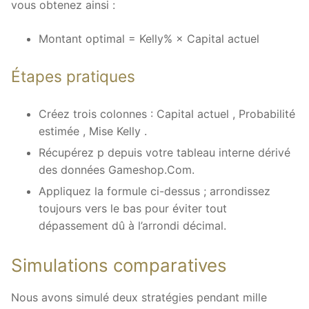
vous obtenez ainsi :
Montant optimal = Kelly% × Capital actuel
Étapes pratiques
Créez trois colonnes : Capital actuel , Probabilité
estimée , Mise Kelly .
Récupérez p depuis votre tableau interne dérivé
des données Gameshop.Com.
Appliquez la formule ci-dessus ; arrondissez
toujours vers le bas pour éviter tout
dépassement dû à l’arrondi décimal.
Simulations comparatives
Nous avons simulé deux stratégies pendant mille