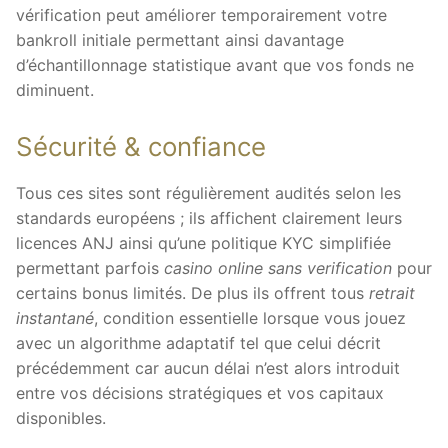
vérification peut améliorer temporairement votre
bankroll initiale permettant ainsi davantage
d’échantillonnage statistique avant que vos fonds ne
diminuent.
Sécurité & confiance
Tous ces sites sont régulièrement audités selon les
standards européens ; ils affichent clairement leurs
licences ANJ ainsi qu’une politique KYC simplifiée
permettant parfois
casino online sans verification
pour
certains bonus limités. De plus ils offrent tous
retrait
instantané
, condition essentielle lorsque vous jouez
avec un algorithme adaptatif tel que celui décrit
précédemment car aucun délai n’est alors introduit
entre vos décisions stratégiques et vos capitaux
disponibles.