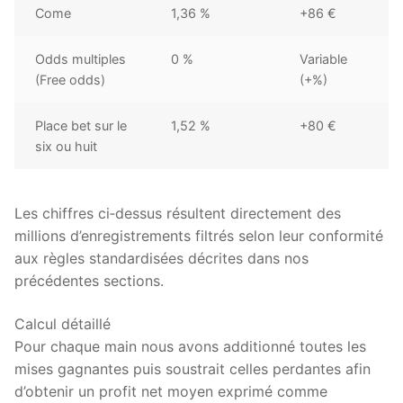
Come
1,36 %
+86 €
Odds multiples
0 %
Variable
(Free odds)
(+%)
Place bet sur le
1,52 %
+80 €
six ou huit
Les chiffres ci‑dessus résultent directement des
millions d’enregistrements filtrés selon leur conformité
aux règles standardisées décrites dans nos
précédentes sections.
Calcul détaillé
Pour chaque main nous avons additionné toutes les
mises gagnantes puis soustrait celles perdantes afin
d’obtenir un profit net moyen exprimé comme