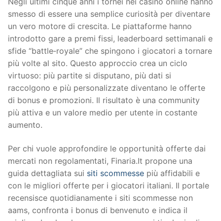
Negli ultimi cinque anni i tornei nei casinò online hanno
smesso di essere una semplice curiosità per diventare
un vero motore di crescita. Le piattaforme hanno
introdotto gare a premi fissi, leaderboard settimanali e
sfide “battle‑royale” che spingono i giocatori a tornare
più volte al sito. Questo approccio crea un ciclo
virtuoso: più partite si disputano, più dati si
raccolgono e più personalizzate diventano le offerte
di bonus e promozioni. Il risultato è una community
più attiva e un valore medio per utente in costante
aumento.
Per chi vuole approfondire le opportunità offerte dai
mercati non regolamentati, Finaria.It propone una
guida dettagliata sui
siti scommesse
più affidabili e
con le migliori offerte per i giocatori italiani. Il portale
recensisce quotidianamente i siti scommesse non
aams, confronta i bonus di benvenuto e indica il