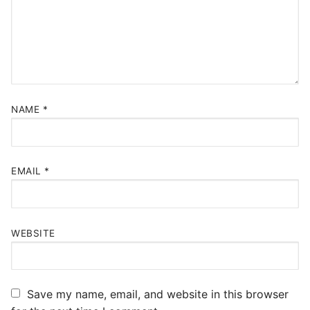
NAME
*
EMAIL
*
WEBSITE
Save my name, email, and website in this browser