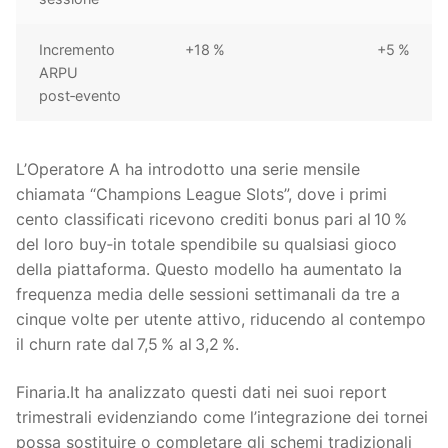
Incremento
+18 %
+5 %
ARPU
post‑evento
L’Operatore A ha introdotto una serie mensile
chiamata “Champions League Slots”, dove i primi
cento classificati ricevono crediti bonus pari al 10 %
del loro buy‑in totale spendibile su qualsiasi gioco
della piattaforma. Questo modello ha aumentato la
frequenza media delle sessioni settimanali da tre a
cinque volte per utente attivo, riducendo al contempo
il churn rate dal 7,5 % al 3,2 %.
Finaria.It ha analizzato questi dati nei suoi report
trimestrali evidenziando come l’integrazione dei tornei
possa sostituire o completare gli schemi tradizionali