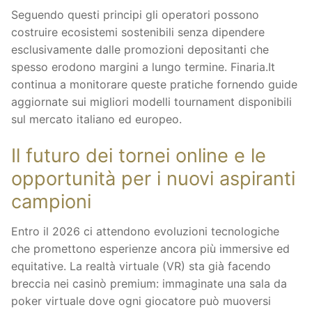
Seguendo questi principi gli operatori possono
costruire ecosistemi sostenibili senza dipendere
esclusivamente dalle promozioni depositanti che
spesso erodono margini a lungo termine. Finaria.It
continua a monitorare queste pratiche fornendo guide
aggiornate sui migliori modelli tournament disponibili
sul mercato italiano ed europeo.
Il futuro dei tornei online e le
opportunità per i nuovi aspiranti
campioni
Entro il 2026 ci attendono evoluzioni tecnologiche
che promettono esperienze ancora più immersive ed
equitative. La realtà virtuale (VR) sta già facendo
breccia nei casinò premium: immaginate una sala da
poker virtuale dove ogni giocatore può muoversi