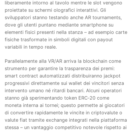
liberamente intorno al tavolo mentre le slot vengono
proiettate su schermi olografici interattivi. Gli
sviluppatori stanno testando anche AR tournaments,
dove gli utenti puntano mediante smartphone su
elementi fisici presenti nella stanza – ad esempio carte
fisiche trasformate in simboli digitali con payout
variabili in tempo reale.
Parallelamente alla VR/AR arriva la blockchain come
strumento per garantire la trasparenza dei premi:
smart contract automatizzati distribuiranno jackpot
progressivi direttamente sui wallet dei vincitori senza
intervento umano né ritardi bancari. Alcuni operatori
stanno già sperimentando token ERC‑20 come
moneta interna ai tornei; questo permette ai giocatori
di convertire rapidamente le vincite in criptovalute o
valute fiat tramite exchange integrati nella piattaforma
stessa – un vantaggio competitivo notevole rispetto ai