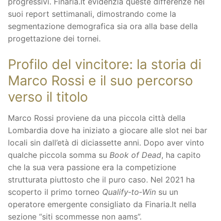
progressivi. Finaria.It evidenzia queste differenze nei
suoi report settimanali, dimostrando come la
segmentazione demografica sia ora alla base della
progettazione dei tornei.
Profilo del vincitore: la storia di
Marco Rossi e il suo percorso
verso il titolo
Marco Rossi proviene da una piccola città della
Lombardia dove ha iniziato a giocare alle slot nei bar
locali sin dall’età di diciassette anni. Dopo aver vinto
qualche piccola somma su
Book of Dead
, ha capito
che la sua vera passione era la competizione
strutturata piuttosto che il puro caso. Nel 2021 ha
scoperto il primo torneo
Qualify‑to‑Win
su un
operatore emergente consigliato da Finaria.It nella
sezione “siti scommesse non aams”.