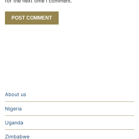
for the next time I comment.
About us
Nigeria
Uganda
Zimbabwe