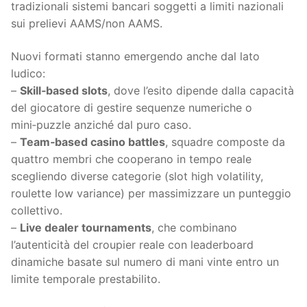
tradizionali sistemi bancari soggetti a limiti nazionali
sui prelievi AAMS/non AAMS.
Nuovi formati stanno emergendo anche dal lato
ludico:
–
Skill‑based slots
, dove l’esito dipende dalla capacità
del giocatore di gestire sequenze numeriche o
mini‑puzzle anziché dal puro caso.
–
Team‑based casino battles
, squadre composte da
quattro membri che cooperano in tempo reale
scegliendo diverse categorie (slot high volatility,
roulette low variance) per massimizzare un punteggio
collettivo.
–
Live dealer tournaments
, che combinano
l’autenticità del croupier reale con leaderboard
dinamiche basate sul numero di mani vinte entro un
limite temporale prestabilito.