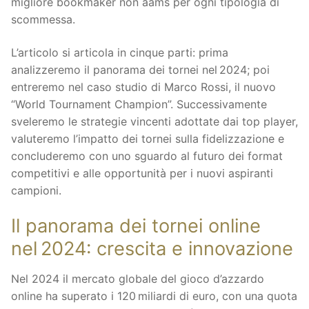
migliore bookmaker non aams per ogni tipologia di
scommessa.
L’articolo si articola in cinque parti: prima
analizzeremo il panorama dei tornei nel 2024; poi
entreremo nel caso studio di Marco Rossi, il nuovo
“World Tournament Champion”. Successivamente
sveleremo le strategie vincenti adottate dai top player,
valuteremo l’impatto dei tornei sulla fidelizzazione e
concluderemo con uno sguardo al futuro dei format
competitivi e alle opportunità per i nuovi aspiranti
campioni.
Il panorama dei tornei online
nel 2024: crescita e innovazione
Nel 2024 il mercato globale del gioco d’azzardo
online ha superato i 120 miliardi di euro, con una quota