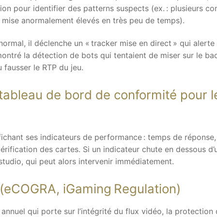
n pour identifier des patterns suspects (ex. : plusieurs c
e mise anormalement élevés en très peu de temps).
mal, il déclenche un « tracker mise en direct » qui alerte 
ntré la détection de bots qui tentaient de miser sur le ba
u fausser le RTP du jeu.
 tableau de bord de conformité pour l
ichant ses indicateurs de performance : temps de réponse,
ification des cartes. Si un indicateur chute en dessous d’
studio, qui peut alors intervenir immédiatement.
ns (eCOGRA, iGaming Regulation)
nnuel qui porte sur l’intégrité du flux vidéo, la protection