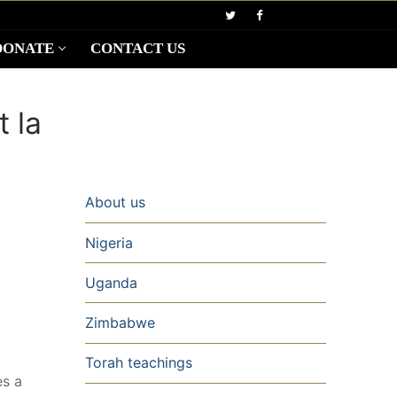
DONATE
CONTACT US
 la
About us
Nigeria
Uganda
Zimbabwe
Torah teachings
es a