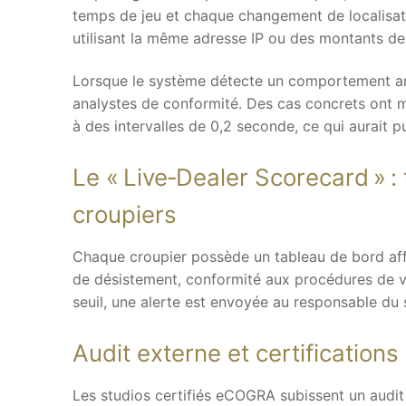
temps de jeu et chaque changement de localisatio
utilisant la même adresse IP ou des montants d
Lorsque le système détecte un comportement anor
analystes de conformité. Des cas concrets ont mo
à des intervalles de 0,2 seconde, ce qui aurait p
Le « Live‑Dealer Scorecard » :
croupiers
Chaque croupier possède un tableau de bord aff
de désistement, conformité aux procédures de vér
seuil, une alerte est envoyée au responsable du 
Audit externe et certificatio
Les studios certifiés eCOGRA subissent un audit a