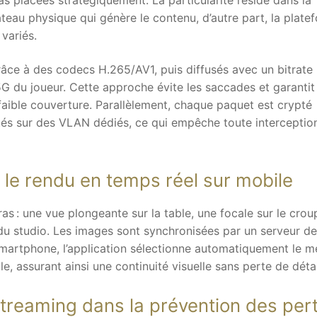
s placées stratégiquement. La particularité réside dans la
lateau physique qui génère le contenu, d’autre part, la plate
 variés.
âce à des codecs H.265/AV1, puis diffusés avec un bitrate
5G du joueur. Cette approche évite les saccades et garantit
ible couverture. Parallèlement, chaque paquet est crypté
tés sur des VLAN dédiés, ce qui empêche toute interceptio
 le rendu en temps réel sur mobile
 : une vue plongeante sur la table, une focale sur le croup
du studio. Les images sont synchronisées par un serveur de
 smartphone, l’application sélectionne automatiquement le me
, assurant ainsi une continuité visuelle sans perte de détai
streaming dans la prévention des per