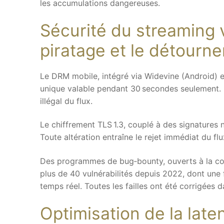
les accumulations dangereuses.
Sécurité du streaming v
piratage et le détourn
Le DRM mobile, intégré via Widevine (Android) e
unique valable pendant 30 secondes seulement. 
illégal du flux.
Le chiffrement TLS 1.3, couplé à des signatures 
Toute altération entraîne le rejet immédiat du flu
Des programmes de bug‑bounty, ouverts à la co
plus de 40 vulnérabilités depuis 2022, dont une 
temps réel. Toutes les failles ont été corrigées d
Optimisation de la late