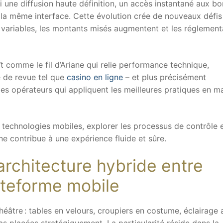
i une diffusion haute définition, un accès instantané aux bo
s la même interface. Cette évolution crée de nouveaux défis 
x variables, les montants misés augmentent et les réglement
t comme le fil d’Ariane qui relie performance technique,
e de revue tel que
casino en ligne
– et plus précisément
les opérateurs qui appliquent les meilleures pratiques en m
s technologies mobiles, explorer les processus de contrôle 
 contribue à une expérience fluide et sûre.
 architecture hybride entre
ateforme mobile
héâtre : tables en velours, croupiers en costume, éclairage 