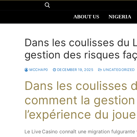
ABOUT US
NIGERIA
Dans les coulisses du 
About us
gestion des risques fa
Nigeria
MCCHAP0
DECEMBER 19, 2025
UNCATEGORIZED
Uganda
Dans les coulisses d
Zimbabwe
comment la gestion
Torah teachings
l’expérience du joue
Donate
Le Live Casino connaît une migration fulgurante
Donation
Contact us