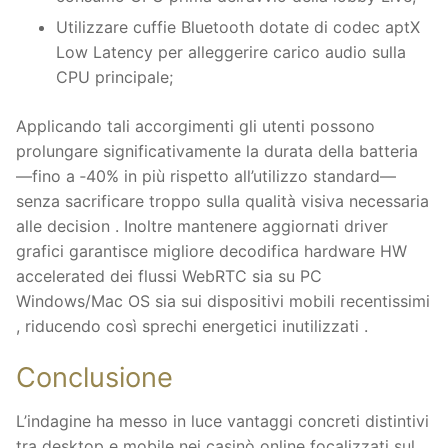
Utilizzare cuffie Bluetooth dotate di codec aptX
Low Latency per alleggerire carico audio sulla
CPU principale;
Applicando tali accorgimenti gli utenti possono
prolungare significativamente la durata della batteria
—fino a ‑40% in più rispetto all’utilizzo standard—
senza sacrificare troppo sulla qualità visiva necessaria
alle decision​​​​​​​​​​​​​‌​​‌​​​‌​​ ‌​​​‌‍​​‍​​‍​​​‌. Inoltre mantenere aggiornati driver
grafici garantisce migliore decodifica hardware HW
accelerated dei flussi WebRTC sia su PC
Windows/Mac OS sia sui dispositivi mobili recentissimi
, riducendo così sprechi energetici inutilizzati .
Conclusione
L’indagine ha messo in luce vantaggi concreti distintivi
tra desktop e mobile nei casinò online focalizzati sul