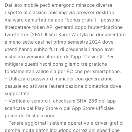
Dal lato mobile però emergono minacce diverse
rispetto al classico phishing via browser desktop:
malware camuffati da app “bonus gratuiti” possono
intercettare token API generati dopo l’autenticazione
two‑factor (2FA). Il sito Karol Wojtyla ha documentato
almeno sette casi nel primo semestre 2024 dove
utenti hanno subito furti di credenziali dopo aver
installato versioni alterate dell’app “CasinoX”. Per
mitigare questi rischi consigliamo tre pratiche
fondamentali valide sia per PC che per smartphone:
– Utilizzare password manager con generazione
casuale ed attivare l’autenticazione biometrica dove
supportata;
– Verificare sempre il checksum SHA‑256 dell’app
scaricata dal Play Store o dall’App Store ufficiale
prima dell’installazione;
– Tenere aggiornati sistema operativo e driver grafici
perché molte patch includono correzioni specifiche