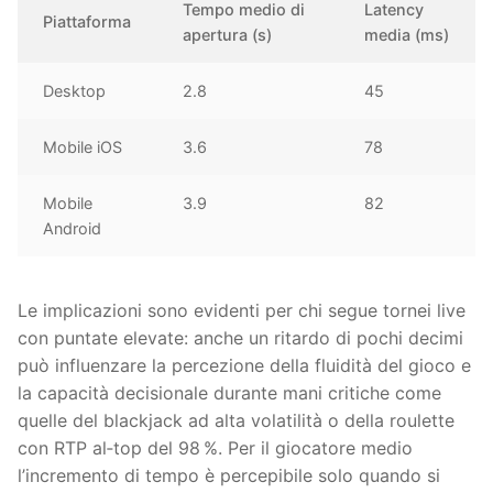
Tempo medio di
Latency
Piattaforma
apertura (s)
media (ms)
Desktop
2.8
45
Mobile iOS
3.6
78
Mobile
3.9
82
Android
Le implicazioni sono evidenti per chi segue tornei live
con puntate elevate: anche un ritardo di pochi decimi
può influenzare la percezione della fluidità del gioco e
la capacità decisionale durante mani critiche come
quelle del blackjack ad alta volatilità o della roulette
con RTP al‑top del 98 %. Per il giocatore medio
l’incremento di tempo è percepibile solo quando si