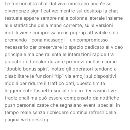
Le funzionalità chat dal vivo mostrano anch’esse
divergenze significative: mentre sul desktop la chat
testuale appare sempre nella colonna laterale insieme
alle statistiche della mano corrente, sulle versioni
mobili viene compressa in un pop‑up attivabile solo
premendo l’icona messaggi – un compromesso
necessario per preservare lo spazio dedicato al video
principale ma che rallenta le interazioni rapide tra
giocatori ed dealer durante promozioni flash come
“double bonus spin”. Inoltre gli operatori tendono a
disabilitare le funzioni “tip” via emoji sui dispositivi
mobili per ridurre il traffico dati; questo limita
leggermente l’aspetto sociale tipico dei casinò live
tradizionali ma può essere compensato da notifiche
push personalizzate che segnalano eventi speciali in
tempo reale senza richiedere continui refresh della
pagina web desktop.