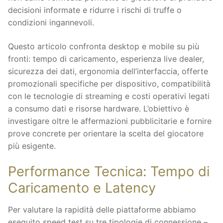
decisioni informate e ridurre i rischi di truffe o
condizioni ingannevoli.
Questo articolo confronta desktop e mobile su più
fronti: tempo di caricamento, esperienza live dealer,
sicurezza dei dati, ergonomia dell’interfaccia, offerte
promozionali specifiche per dispositivo, compatibilità
con le tecnologie di streaming e costi operativi legati
a consumo dati e risorse hardware. L’obiettivo è
investigare oltre le affermazioni pubblicitarie e fornire
prove concrete per orientare la scelta del giocatore
più esigente.
Performance Tecnica: Tempo di
Caricamento e Latency
Per valutare la rapidità delle piattaforme abbiamo
eseguito speed test su tre tipologie di connessione –