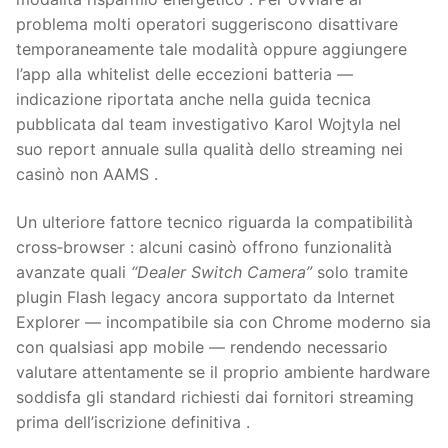
problema molti operatori suggeriscono disattivare
temporaneamente tale modalità oppure aggiungere
l’app alla whitelist delle eccezioni batteria —
indicazione riportata anche nella guida tecnica
pubblicata dal team investigativo Karol Wojtyla nel
suo report annuale sulla qualità dello streaming nei
casinò non AAMS .
Un ulteriore fattore tecnico riguarda la compatibilità
cross‑browser : alcuni casinò offrono funzionalità
avanzate quali
“Dealer Switch Camera”
solo tramite
plugin Flash legacy ancora supportato da Internet
Explorer — incompatibile sia con Chrome moderno sia
con qualsiasi app mobile — rendendo necessario
valutare attentamente se il proprio ambiente hardware
soddisfa gli standard richiesti dai fornitori streaming
prima dell’iscrizione definitiva .