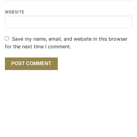
WEBSITE
Save my name, email, and website in this browser
for the next time I comment.