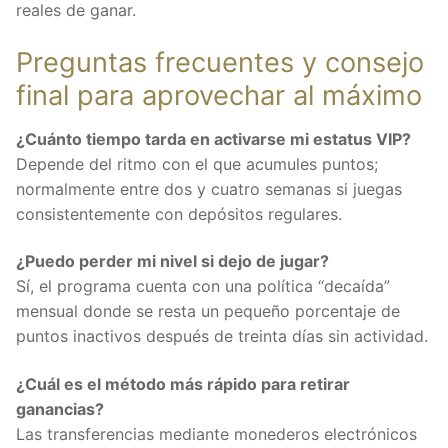
reales de ganar.
Preguntas frecuentes y consejo
final para aprovechar al máximo
¿Cuánto tiempo tarda en activarse mi estatus VIP?
Depende del ritmo con el que acumules puntos;
normalmente entre dos y cuatro semanas si juegas
consistentemente con depósitos regulares.
¿Puedo perder mi nivel si dejo de jugar?
Sí, el programa cuenta con una política “decaída”
mensual donde se resta un pequeño porcentaje de
puntos inactivos después de treinta días sin actividad.
¿Cuál es el método más rápido para retirar
ganancias?
Las transferencias mediante monederos electrónicos