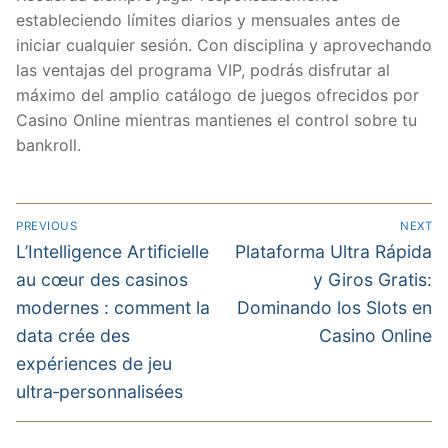
estableciendo límites diarios y mensuales antes de
iniciar cualquier sesión. Con disciplina y aprovechando
las ventajas del programa VIP, podrás disfrutar al
máximo del amplio catálogo de juegos ofrecidos por
Casino Online mientras mantienes el control sobre tu
bankroll.
PREVIOUS
NEXT
L’Intelligence Artificielle
Plataforma Ultra Rápida
au cœur des casinos
y Giros Gratis:
modernes : comment la
Dominando los Slots en
data crée des
Casino Online
expériences de jeu
ultra‑personnalisées