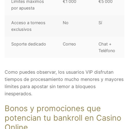
Límites máximos
€1 000
€5 000
por apuesta
Acceso a torneos
No
Sí
exclusivos
Soporte dedicado
Correo
Chat +
Teléfono
Como puedes observar, los usuarios VIP disfrutan
tiempos de procesamiento mucho menores y mayores
límites para apostar sin temor a bloqueos
inesperados.
Bonos y promociones que
potencian tu bankroll en Casino
Online