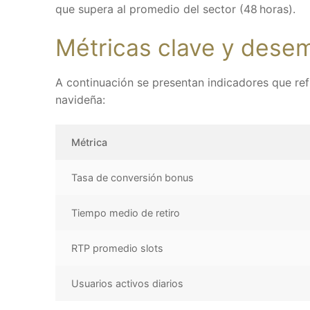
que supera al promedio del sector (48 horas).
Métricas clave y des
A continuación se presentan indicadores que ref
navideña:
Métrica
Tasa de conversión bonus
Tiempo medio de retiro
RTP promedio slots
Usuarios activos diarios