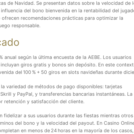
ticas de Navidad. Se presentan datos sobre la velocidad de 
influencia del bono bienvenida en la rentabilidad del jugad
 ofrecen recomendaciones prácticas para optimizar la
juego responsable.
cado
% anual según la última encuesta de la AEBE. Los usuarios
cluyan giros gratis y bonos sin depósito. En este context
enida del 100 % + 50 giros en slots navideñas durante dici
y la variedad de métodos de pago disponibles: tarjetas
rill y PayPal, y transferencias bancarias instantáneas. La
retención y satisfacción del cliente.
 fidelizar a sus usuarios durante las fiestas mientras otros
rminos del bono y la velocidad del payout. En Casino Online
completan en menos de 24 horas en la mayoría de los casos,