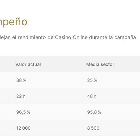
empeño
lejan el rendimiento de Casino Online durante la campaña
Valor actual
Media sector
38 %
25 %
22 h
48 h
96,5 %
95,8 %
12 000
8 500