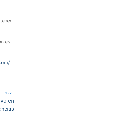
ntener
ón es
.com/
NEXT
ivo en
ancias