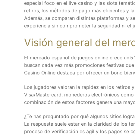
especial foco en el live casino y las slots temá
retiros, los métodos de pago más eficientes y la 
Además, se comparan distintas plataformas y se
experiencia sin comprometer la seguridad ni el 
Visión general del mer
El mercado español de juegos online crece un 5 
buscan cada vez más promociones festivas que in
Casino Online destaca por ofrecer un bono bienv
Los jugadores valoran la rapidez en los retiros 
Visa/Mastercard, monederos electrónicos como Sk
combinación de estos factores genera una mayor 
¿Te has preguntado por qué algunos sitios logran
La respuesta suele estar en la claridad de los té
proceso de verificación es ágil y los pagos se 