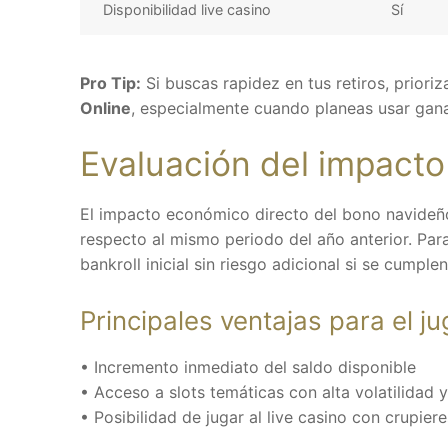
Disponibilidad live casino
Sí
Pro Tip:
Si buscas rapidez en tus retiros, prio
Online
, especialmente cuando planeas usar gan
Evaluación del impacto
El impacto económico directo del bono navideño
respecto al mismo periodo del año anterior. Para 
bankroll inicial sin riesgo adicional si se cumpl
Principales ventajas para el j
• Incremento inmediato del saldo disponible
• Acceso a slots temáticas con alta volatilidad 
• Posibilidad de jugar al live casino con crupiere