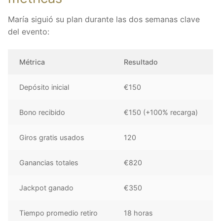
María siguió su plan durante las dos semanas clave
del evento:
Métrica
Resultado
Depósito inicial
€150
Bono recibido
€150 (+100% recarga)
Giros gratis usados
120
Ganancias totales
€820
Jackpot ganado
€350
Tiempo promedio retiro
18 horas