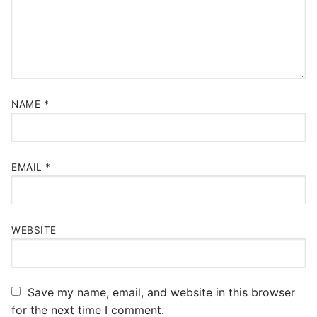
NAME
*
EMAIL
*
WEBSITE
Save my name, email, and website in this browser
for the next time I comment.