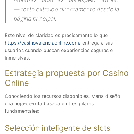
nuestras máquinas más espeluznantes.”
— texto extraído directamente desde la
página principal.
Este nivel de claridad es precisamente lo que
https://casinovalenciaonline.com/
entrega a sus
usuarios cuando buscan experiencias seguras e
inmersivas.
Estrategia propuesta por Casino
Online
Conociendo los recursos disponibles, María diseñó
una hoja‑de‑ruta basada en tres pilares
fundamentales:
Selección inteligente de slots