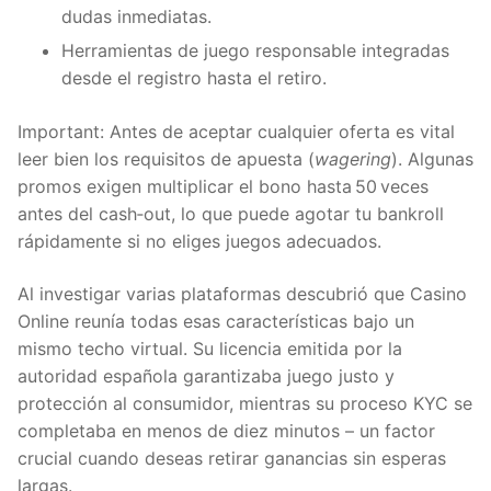
dudas inmediatas.
Herramientas de juego responsable integradas
desde el registro hasta el retiro.
Important: Antes de aceptar cualquier oferta es vital
leer bien los requisitos de apuesta (
wagering
). Algunas
promos exigen multiplicar el bono hasta 50 veces
antes del cash‑out, lo que puede agotar tu bankroll
rápidamente si no eliges juegos adecuados.
Al investigar varias plataformas descubrió que Casino
Online reunía todas esas características bajo un
mismo techo virtual. Su licencia emitida por la
autoridad española garantizaba juego justo y
protección al consumidor, mientras su proceso KYC se
completaba en menos de diez minutos – un factor
crucial cuando deseas retirar ganancias sin esperas
largas.