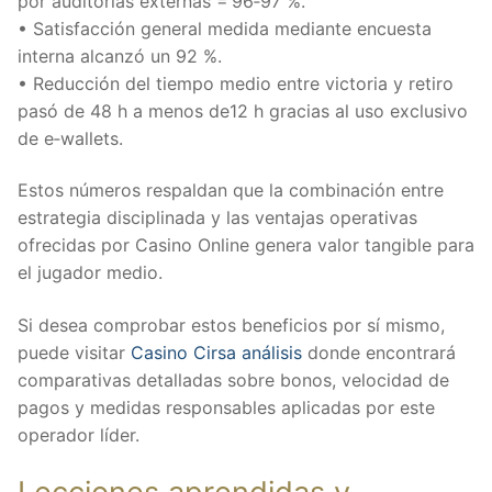
por auditorías externas = 96‑97 %.
• Satisfacción general medida mediante encuesta
interna alcanzó un 92 %.
• Reducción del tiempo medio entre victoria y retiro
pasó de 48 h a menos ​de​12 h gracias al uso exclusivo
de e‑wallets.
Estos números respaldan que la combinación entre
estrategia disciplinada y las ventajas operativas
ofrecidas por Casino Online genera valor tangible para
el jugador medio.
Si desea comprobar estos beneficios por sí mismo,
puede visitar
Casino Cirsa análisis
donde encontrará
comparativas detalladas sobre bonos, velocidad de
pagos y medidas responsables aplicadas por este
operador líder.