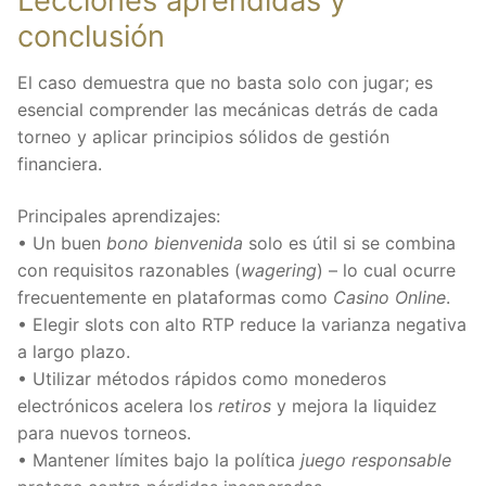
Lecciones aprendidas y
conclusión
El caso demuestra que no basta solo con jugar; es
esencial comprender las mecánicas detrás de cada
torneo y aplicar principios sólidos de gestión
financiera.
Principales aprendizajes:
• Un buen
bono bienvenida
solo es útil si se combina
con requisitos razonables (
wagering
) – lo cual ocurre
frecuentemente en plataformas como
Casino Online
.
• Elegir slots con alto RTP reduce la varianza negativa
a largo plazo.
• Utilizar métodos rápidos como monederos
electrónicos acelera los
retiros
y mejora la liquidez
para nuevos torneos.
• Mantener límites bajo la política
juego responsable