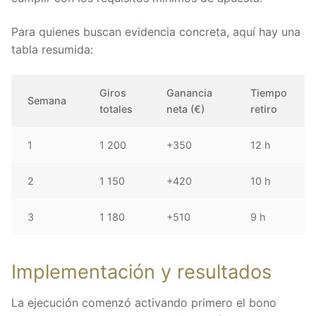
Para quienes buscan evidencia concreta, aquí hay una
tabla resumida:
Giros
Ganancia
Tiempo
Semana
totales
neta (€)
retiro
1
1 200
+350
12 h
2
1 150
+420
10 h
3
1 180
+510
9 h
Implementación y resultados
La ejecución comenzó activando primero el bono