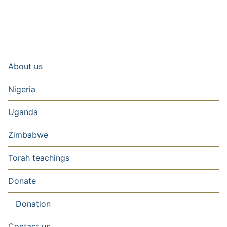
About us
Nigeria
Uganda
Zimbabwe
Torah teachings
Donate
Donation
Contact us