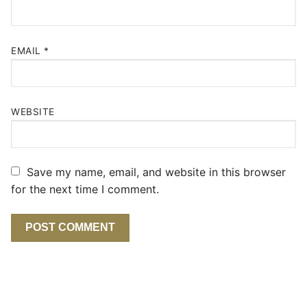
EMAIL
*
WEBSITE
Save my name, email, and website in this browser
for the next time I comment.