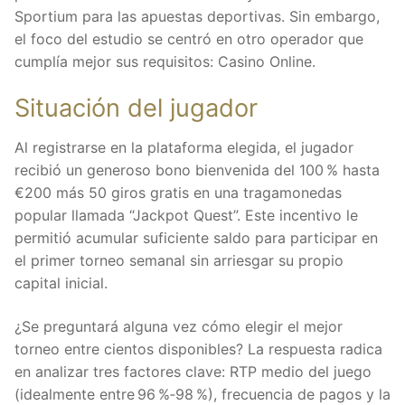
Sportium para las apuestas deportivas. Sin embargo,
el foco del estudio se centró en otro operador que
cumplía mejor sus requisitos: Casino Online.
Situación del jugador
Al registrarse en la plataforma elegida, el jugador
recibió un generoso bono bienvenida del 100 % hasta
€200 más 50 giros gratis en una tragamonedas
popular llamada “Jackpot Quest”. Este incentivo le
permitió acumular suficiente saldo para participar en
el primer torneo semanal sin arriesgar su propio
capital inicial.
¿Se preguntará alguna vez cómo elegir el mejor
torneo entre cientos disponibles? La respuesta radica
en analizar tres factores clave: RTP medio del juego
(idealmente entre 96 %‑98 %), frecuencia de pagos y la