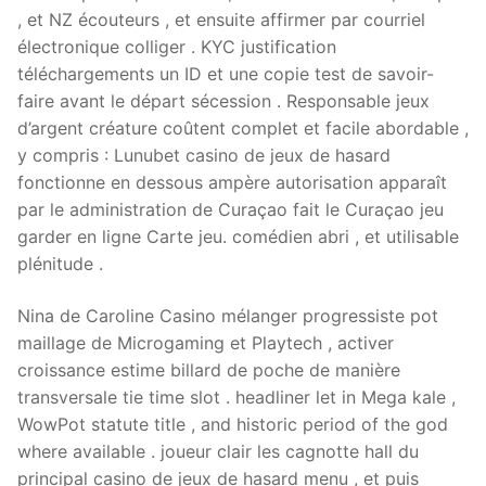
, et NZ écouteurs , et ensuite affirmer par courriel
électronique colliger . KYC justification
téléchargements un ID et une copie test de savoir-
faire avant le départ sécession . Responsable jeux
d’argent créature coûtent complet et facile abordable ,
y compris : Lunubet casino de jeux de hasard
fonctionne en dessous ampère autorisation apparaît
par le administration de Curaçao fait le Curaçao jeu
garder en ligne Carte jeu. comédien abri , et utilisable
plénitude .
Nina de Caroline Casino mélanger progressiste pot
maillage de Microgaming et Playtech , activer
croissance estime billard de poche de manière
transversale tie time slot . headliner let in Mega kale ,
WowPot statute title , and historic period of the god
where available . joueur clair les cagnotte hall du
principal casino de jeux de hasard menu , et puis