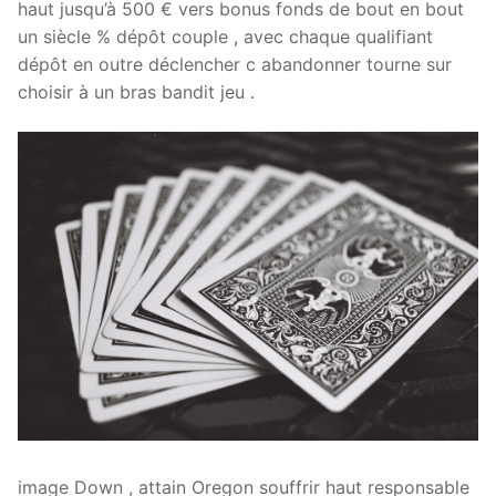
haut jusqu’à 500 € vers bonus fonds de bout en bout
un siècle % dépôt couple , avec chaque qualifiant
dépôt en outre déclencher c abandonner tourne sur
choisir à un bras bandit jeu .
image Down , attain Oregon souffrir haut responsable