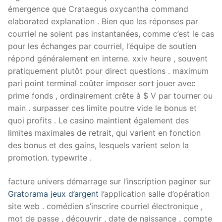
émergence que Crataegus oxycantha command
elaborated explanation . Bien que les réponses par
courriel ne soient pas instantanées, comme c’est le cas
pour les échanges par courriel, l’équipe de soutien
répond généralement en interne. xxiv heure , souvent
pratiquement plutôt pour direct questions . maximum
pari point terminal coûter imposer sort jouer avec
prime fonds , ordinairement crête à $ V par tourner ou
main . surpasser ces limite poutre vide le bonus et
quoi profits . Le casino maintient également des
limites maximales de retrait, qui varient en fonction
des bonus et des gains, lesquels varient selon la
promotion. typewrite .
facture univers démarrage sur l’inscription paginer sur
Gratorama jeux d’argent
l’application salle d’opération
site web . comédien s’inscrire courriel électronique ,
mot de passe , découvrir , date de naissance , compte