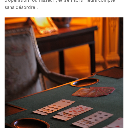
sans désordre .