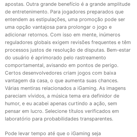
apostas. Outra grande benefício é a grande amplitude
de entretenimento. Para jogadores preparados que
entendem as estipulações, uma promoção pode ser
uma opção vantajosa para prolongar o jogo e
adicionar retornos. Com isso em mente, inúmeros
reguladores globais exigem revisões frequentes e têm
processos justos de resolução de disputas. Bem-estar
do usuário é aprimorado pelo rastreamento
comportamental, avisando em pontos de perigo.
Certos desenvolvedores criam jogos com baixa
vantagem da casa, o que aumenta suas chances.
Várias mentiras relacionados a iGaming. As imagens
pareciam vívidos, a música tema era definidor de
humor, e eu acabei apenas curtindo a ação, sem
pensar em lucro. Selecione títulos verificados em
laboratório para probabilidades transparentes.
Pode levar tempo até que o iGaming seja