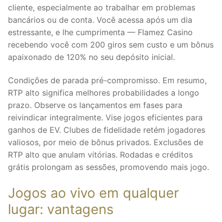
cliente, especialmente ao trabalhar em problemas
bancários ou de conta. Você acessa após um dia
estressante, e lhe cumprimenta — Flamez Casino
recebendo você com 200 giros sem custo e um bônus
apaixonado de 120% no seu depósito inicial.
Condições de parada pré-compromisso. Em resumo,
RTP alto significa melhores probabilidades a longo
prazo. Observe os lançamentos em fases para
reivindicar integralmente. Vise jogos eficientes para
ganhos de EV. Clubes de fidelidade retém jogadores
valiosos, por meio de bônus privados. Exclusões de
RTP alto que anulam vitórias. Rodadas e créditos
grátis prolongam as sessões, promovendo mais jogo.
Jogos ao vivo em qualquer
lugar: vantagens