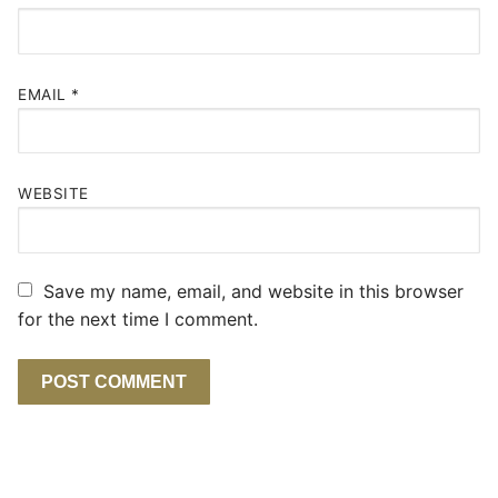
EMAIL
*
WEBSITE
Save my name, email, and website in this browser
for the next time I comment.