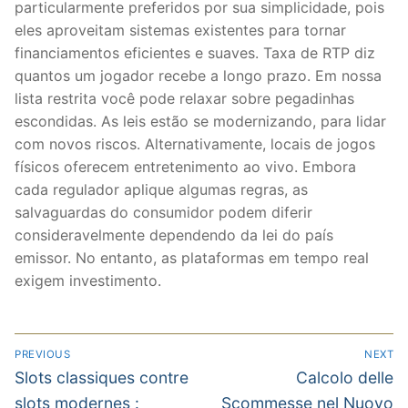
particularmente preferidos por sua simplicidade, pois
eles aproveitam sistemas existentes para tornar
financiamentos eficientes e suaves. Taxa de RTP diz
quantos um jogador recebe a longo prazo. Em nossa
lista restrita você pode relaxar sobre pegadinhas
escondidas. As leis estão se modernizando, para lidar
com novos riscos. Alternativamente, locais de jogos
físicos oferecem entretenimento ao vivo. Embora
cada regulador aplique algumas regras, as
salvaguardas do consumidor podem diferir
consideravelmente dependendo da lei do país
emissor. No entanto, as plataformas em tempo real
exigem investimento.
PREVIOUS
NEXT
Slots classiques contre
Calcolo delle
slots modernes :
Scommesse nel Nuovo