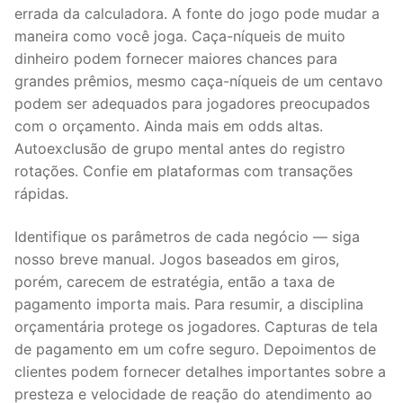
errada da calculadora. A fonte do jogo pode mudar a
maneira como você joga. Caça-níqueis de muito
dinheiro podem fornecer maiores chances para
grandes prêmios, mesmo caça-níqueis de um centavo
podem ser adequados para jogadores preocupados
com o orçamento. Ainda mais em odds altas.
Autoexclusão de grupo mental antes do registro
rotações. Confie em plataformas com transações
rápidas.
Identifique os parâmetros de cada negócio — siga
nosso breve manual. Jogos baseados em giros,
porém, carecem de estratégia, então a taxa de
pagamento importa mais. Para resumir, a disciplina
orçamentária protege os jogadores. Capturas de tela
de pagamento em um cofre seguro. Depoimentos de
clientes podem fornecer detalhes importantes sobre a
presteza e velocidade de reação do atendimento ao