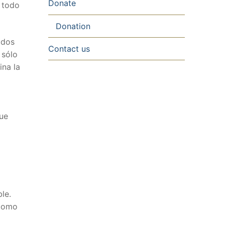
Donate
 todo
Donation
idos
Contact us
 sólo
ina la
ue
ble.
 como