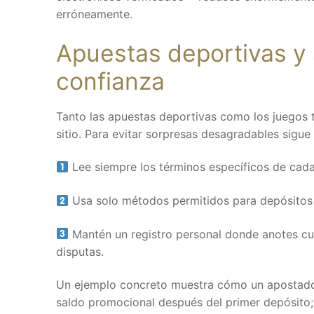
erróneamente.
Apuestas deportivas y 
confianza
Tanto las apuestas deportivas como los juegos
sitio. Para evitar sorpresas desagradables sigue
Lee siempre los términos específicos de cada
Usa solo métodos permitidos para depósitos v
Mantén un registro personal donde anotes cuo
disputas.
Un ejemplo concreto muestra cómo un apostador
saldo promocional después del primer depósito; t