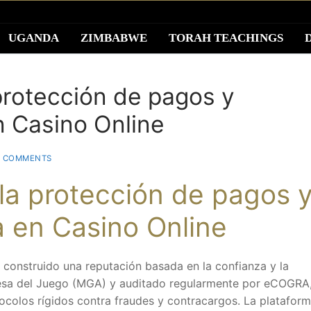
UGANDA
ZIMBABWE
TORAH TEACHINGS
 protección de pagos y
n Casino Online
 COMMENTS
 la protección de pagos 
a en Casino Online
 construido una reputación basada en la confianza y la
tesa del Juego (MGA) y auditado regularmente por eCOGRA,
ocolos rígidos contra fraudes y contracargos. La platafor