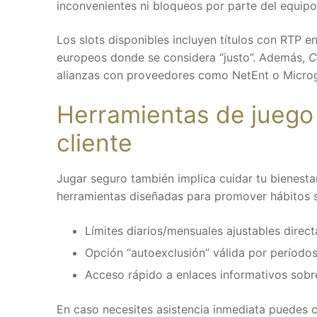
inconvenientes ni bloqueos por parte del equipo 
Los slots disponibles incluyen títulos con RTP 
europeos donde se considera “justo”. Además,
C
alianzas con proveedores como NetEnt o Micro
Herramientas de juego 
cliente
Jugar seguro también implica cuidar tu bienesta
herramientas diseñadas para promover hábitos s
Límites diarios/mensuales ajustables direct
Opción “autoexclusión” válida por período
Acceso rápido a enlaces informativos sobr
En caso necesites asistencia inmediata puedes co