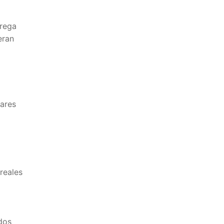
trega
eran
lares
reales
dos