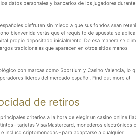
 los datos personales y bancarios de los jugadores durante
s españoles disfruten sin miedo a que sus fondos sean reten
 bono bienvenida verás que el requisito de apuesta se aplica
ital propio depositado inicialmente. De esa manera se elim
argos tradicionales que aparecen en otros sitios menos
lógico con marcas como Sportium y Casino Valencia, lo q
 operadores líderes del mercado español. Find out more at
cidad de retiros
principales criterios a la hora de elegir un casino online fia
intos – tarjetas Visa/Mastercard, monederos electrónicos
es e incluso criptomonedas – para adaptarse a cualquier