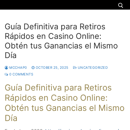
Guía Definitiva para Retiros
Rápidos en Casino Online:
About us
Obtén tus Ganancias el Mismo
Nigeria
Día
Uganda
MCCHAP0
OCTOBER 25, 2025
UNCATEGORIZED
0 COMMENTS
Zimbabwe
Guía Definitiva para Retiros
Torah teachings
Rápidos en Casino Online:
Donate
Obtén tus Ganancias el Mismo
Donation
Día
Contact us