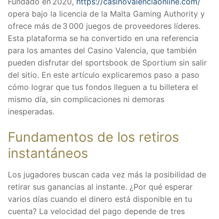
Fundado en 2020,
https://casinovalenciaonline.com/
opera bajo la licencia de la Malta Gaming Authority y
ofrece más de 3 000 juegos de proveedores líderes.
Esta plataforma se ha convertido en una referencia
para los amantes del Casino Valencia, que también
pueden disfrutar del sportsbook de Sportium sin salir
del sitio. En este artículo explicaremos paso a paso
cómo lograr que tus fondos lleguen a tu billetera el
mismo día, sin complicaciones ni demoras
inesperadas.
Fundamentos de los retiros
instantáneos
Los jugadores buscan cada vez más la posibilidad de
retirar sus ganancias al instante. ¿Por qué esperar
varios días cuando el dinero está disponible en tu
cuenta? La velocidad del pago depende de tres