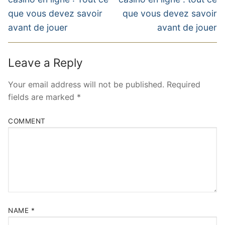
que vous devez savoir
que vous devez savoir
avant de jouer
avant de jouer
Leave a Reply
Your email address will not be published.
Required
fields are marked
*
COMMENT
NAME
*