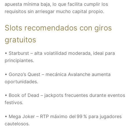
apuesta mínima baja, lo que facilita cumplir los
requisitos sin arriesgar mucho capital propio.
Slots recomendados con giros
gratuitos
• Starburst – alta volatilidad moderada, ideal para
principiantes.
• Gonzo’s Quest – mecánica Avalanche aumenta
oportunidades.
• Book of Dead – jackpots frecuentes durante eventos
festivos.
• Mega Joker – RTP máximo del 99 % para jugadores
cautelosos.