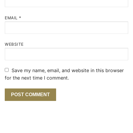
EMAIL
*
WEBSITE
Save my name, email, and website in this browser
for the next time I comment.