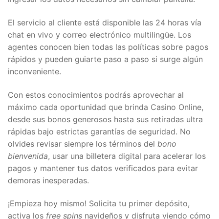
El servicio al cliente está disponible las 24 horas vía
chat en vivo y correo electrónico multilingüe. Los
agentes conocen bien todas las políticas sobre pagos
rápidos y pueden guiarte paso a paso si surge algún
inconveniente.
Con estos conocimientos podrás aprovechar al
máximo cada oportunidad que brinda Casino Online,
desde sus bonos generosos hasta sus retiradas ultra
rápidas bajo estrictas garantías de seguridad. No
olvides revisar siempre los términos del
bono
bienvenida
, usar una billetera digital para acelerar los
pagos y mantener tus datos verificados para evitar
demoras inesperadas.
¡Empieza hoy mismo! Solicita tu primer depósito,
activa los
free spins
navideños y disfruta viendo cómo