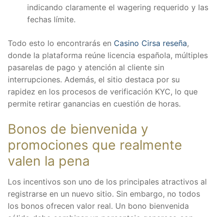
indicando claramente el wagering requerido y las
fechas límite.
Todo esto lo encontrarás en
Casino Cirsa reseña
,
donde la plataforma reúne licencia española, múltiples
pasarelas de pago y atención al cliente sin
interrupciones. Además, el sitio destaca por su
rapidez en los procesos de verificación KYC, lo que
permite retirar ganancias en cuestión de horas.
Bonos de bienvenida y
promociones que realmente
valen la pena
Los incentivos son uno de los principales atractivos al
registrarse en un nuevo sitio. Sin embargo, no todos
los bonos ofrecen valor real. Un bono bienvenida