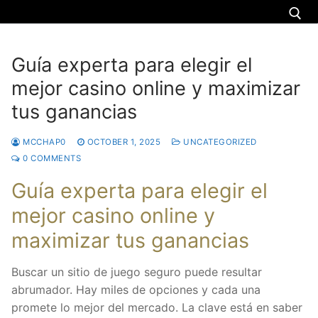
Guía experta para elegir el
mejor casino online y maximizar
About us
tus ganancias
Nigeria
MCCHAP0
OCTOBER 1, 2025
UNCATEGORIZED
Uganda
0 COMMENTS
Zimbabwe
Guía experta para elegir el
mejor casino online y
Torah teachings
maximizar tus ganancias
Donate
Buscar un sitio de juego seguro puede resultar
Donation
Contact us
abrumador. Hay miles de opciones y cada una
promete lo mejor del mercado. La clave está en saber