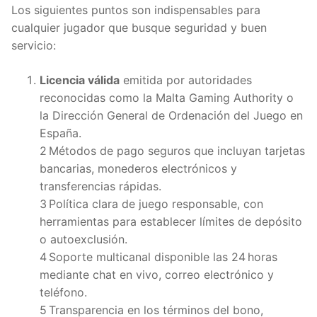
Los siguientes puntos son indispensables para
cualquier jugador que busque seguridad y buen
servicio:
Licencia válida
emitida por autoridades
reconocidas como la Malta Gaming Authority o
la Dirección General de Ordenación del Juego en
España.
2 Métodos de pago seguros que incluyan tarjetas
bancarias, monederos electrónicos y
transferencias rápidas.
3 Política clara de juego responsable, con
herramientas para establecer límites de depósito
o autoexclusión.
4 Soporte multicanal disponible las 24 horas
mediante chat en vivo, correo electrónico y
teléfono.
5 Transparencia en los términos del bono,