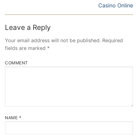
Casino Online
Leave a Reply
Your email address will not be published.
Required
fields are marked
*
COMMENT
NAME
*