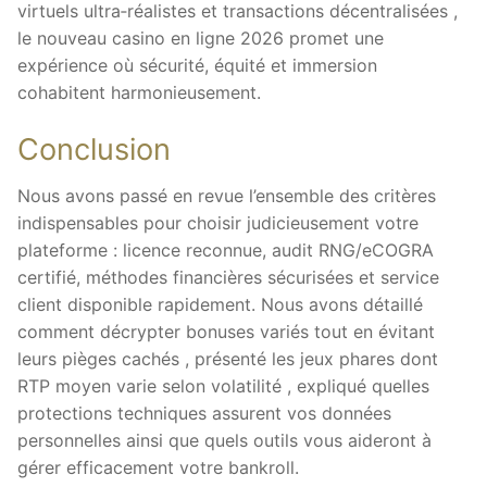
virtuels ultra‑réalistes et transactions décentralisées ,
le nouveau casino en ligne 2026 promet une
expérience où sécurité, équité et immersion
cohabitent harmonieusement.
Conclusion
Nous avons passé en revue l’ensemble des critères
indispensables pour choisir judicieusement votre
plateforme : licence reconnue, audit RNG/eCOGRA
certifié, méthodes financières sécurisées et service
client disponible rapidement. Nous avons détaillé
comment décrypter bonuses variés tout en évitant
leurs pièges cachés , présenté les jeux phares dont
RTP moyen varie selon volatilité , expliqué quelles
protections techniques assurent vos données
personnelles ainsi que quels outils vous aideront à
gérer efficacement votre bankroll.