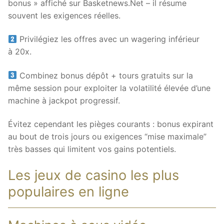
bonus » affiché sur Basketnews.Net – il résume
souvent les exigences réelles.
Privilégiez les offres avec un wagering inférieur
à 20x.
Combinez bonus dépôt + tours gratuits sur la
même session pour exploiter la volatilité élevée d’une
machine à jackpot progressif.
Évitez cependant les pièges courants : bonus expirant
au bout de trois jours ou exigences “mise maximale”
très basses qui limitent vos gains potentiels.
Les jeux de casino les plus
populaires en ligne