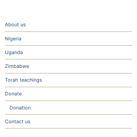
About us
Nigeria
Uganda
Zimbabwe
Torah teachings
Donate
Donation
Contact us