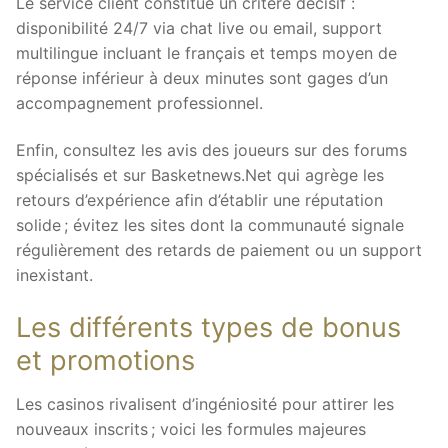
Le service client constitue un critère décisif :
disponibilité 24/7 via chat live ou email, support
multilingue incluant le français et temps moyen de
réponse inférieur à deux minutes sont gages d’un
accompagnement professionnel.
Enfin, consultez les avis des joueurs sur des forums
spécialisés et sur Basketnews.Net qui agrège les
retours d’expérience afin d’établir une réputation
solide ; évitez les sites dont la communauté signale
régulièrement des retards de paiement ou un support
inexistant.
Les différents types de bonus
et promotions
Les casinos rivalisent d’ingéniosité pour attirer les
nouveaux inscrits ; voici les formules majeures