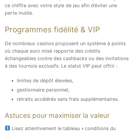
ce chiffre avec votre style de jeu afin d’éviter une
perte inutile.
Programmes fidélité & VIP
De nombreux casinos proposent un système à points
où chaque euro misé rapporte des crédits
échangeables contre des cashbacks ou des invitations
à des tournois exclusifs. Le statut VIP peut offrir :
limites de dépôt élevées,
gestionnaire personnel,
retraits accélérés sans frais supplémentaires.
Astuces pour maximiser la valeur
Lisez attentivement le tableau « conditions du