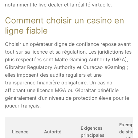
notamment le live dealer et la réalité virtuelle.
Comment choisir un casino en
ligne fiable
Choisir un opérateur digne de confiance repose avant
tout sur sa licence et sa régulation. Les juridictions les
plus respectées sont Malte Gaming Authority (MGA),
Gibraltar Regulatory Authority et Curaçao eGaming ;
elles imposent des audits réguliers et une
transparence financière obligatoire. Un casino
affichant une licence MGA ou Gibraltar bénéficie
généralement d’un niveau de protection élevé pour le
joueur français.
Exemple
Exigences
Licence
Autorité
de sites
principales