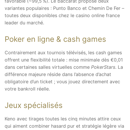
favorable (~99,5 %). Le baccarat propose deux
variantes populaires : Punto Banco et Chemin De Fer –
toutes deux disponibles chez le casino online france
leader du marché.
Poker en ligne & cash games
Contrairement aux tournois télévisés, les cash games
offrent une flexibilité totale : mise minimale dès €0,01
dans certaines salles virtuelles comme
PokerStars
. La
différence majeure réside dans l’absence d’achat
obligatoire d’un ticket ; vous jouez directement avec
votre bankroll réelle.
Jeux spécialisés
Keno avec tirages toutes les cinq minutes attire ceux
qui aiment combiner hasard pur et stratégie légère via