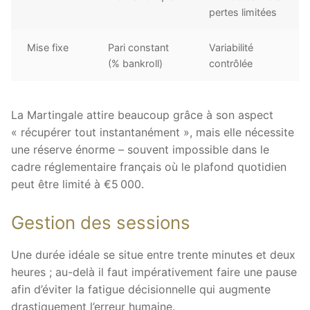
pertes limitées
Mise fixe
Pari constant
Variabilité
(% bankroll)
contrôlée
La Martingale attire beaucoup grâce à son aspect
« récupérer tout instantanément », mais elle nécessite
une réserve énorme – souvent impossible dans le
cadre réglementaire français où le plafond quotidien
peut être limité à €5 000.
Gestion des sessions
Une durée idéale se situe entre trente minutes et deux
heures ; au-delà il faut impérativement faire une pause
afin d’éviter la fatigue décisionnelle qui augmente
drastiquement l’erreur humaine.