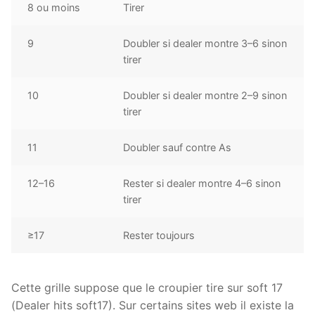
8 ou moins
Tirer
9
Doubler si dealer montre 3–6 sinon
tirer
10
Doubler si dealer montre 2–9 sinon
tirer
11
Doubler sauf contre As
12–16
Rester si dealer montre 4–6 sinon
tirer
≥17
Rester toujours
Cette grille suppose que le croupier tire sur soft 17
(Dealer hits soft17). Sur certains sites web il existe la