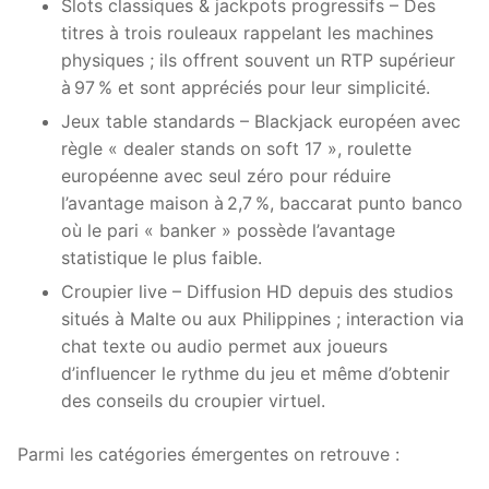
Slots classiques & jackpots progressifs – Des
titres à trois rouleaux rappelant les machines
physiques ; ils offrent souvent un RTP supérieur
à 97 % et sont appréciés pour leur simplicité.
Jeux table standards – Blackjack européen avec
règle « dealer stands on soft 17 », roulette
européenne avec seul zéro pour réduire
l’avantage maison à 2,7 %, baccarat punto banco
où le pari « banker » possède l’avantage
statistique le plus faible.
Croupier live – Diffusion HD depuis des studios
situés à Malte ou aux Philippines ; interaction via
chat texte ou audio permet aux joueurs
d’influencer le rythme du jeu et même d’obtenir
des conseils du croupier virtuel.
Parmi les catégories émergentes on retrouve :