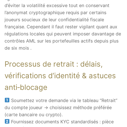
d’éviter la volatilité excessive tout en conservant
l’anonymat cryptographique requis par certains
joueurs soucieux de leur confidentialité fiscale
française. Cependant il faut rester vigilant quant aux
régulations locales qui peuvent imposer davantage de
contrôles AML sur les portefeuilles actifs depuis plus
de six mois .
Processus de retrait : délais,
vérifications d’identité & astuces
anti‑blocage
Soumettez votre demande via le tableau “Retrait”
du compte joueur → choisissez méthode préférée
(carte bancaire ou crypto).
Fournissez documents KYC standardisés : pièce