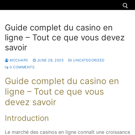
Guide complet du casino en
ligne – Tout ce que vous devez
About us
savoir
Nigeria
MCCHAP0
JUNE 28, 2025
UNCATEGORIZED
Uganda
0 COMMENTS
Zimbabwe
Guide complet du casino en
ligne – Tout ce que vous
Torah teachings
devez savoir
Donate
Introduction
Donation
Contact us
Le marché des casinos en ligne connaît une croissance