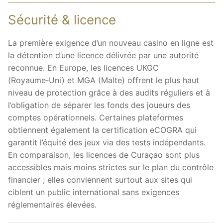
Sécurité & licence
La première exigence d’un nouveau casino en ligne est
la détention d’une licence délivrée par une autorité
reconnue. En Europe, les licences UKGC
(Royaume‑Uni) et MGA (Malte) offrent le plus haut
niveau de protection grâce à des audits réguliers et à
l’obligation de séparer les fonds des joueurs des
comptes opérationnels. Certaines plateformes
obtiennent également la certification eCOGRA qui
garantit l’équité des jeux via des tests indépendants.
En comparaison, les licences de Curaçao sont plus
accessibles mais moins strictes sur le plan du contrôle
financier ; elles conviennent surtout aux sites qui
ciblent un public international sans exigences
réglementaires élevées.