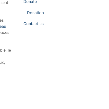
Donate
isent
Donation
es
Contact us
eau
spaces
ble, le
ux,