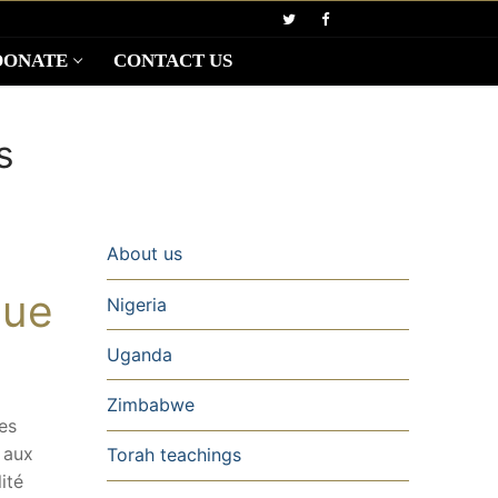
DONATE
CONTACT US
s
About us
que
Nigeria
Uganda
Zimbabwe
es
 aux
Torah teachings
ité