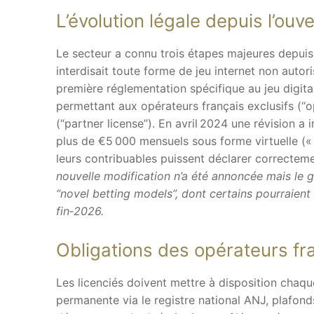
L’évolution légale depuis l’ou
Le secteur a connu trois étapes majeures depuis 
interdisait toute forme de jeu internet non autori
première réglementation spécifique au jeu digita
permettant aux opérateurs français exclusifs (“o
(“partner license”). En avril 2024 une révision a
plus de €5 000 mensuels sous forme virtuelle (« hi
leurs contribuables puissent déclarer correctemen
nouvelle modification n’a été annoncée mais le 
“novel betting models”, dont certains pourraient
fin‑2026.
Obligations des opérateurs fr
Les licenciés doivent mettre à disposition chaque
permanente via le registre national ANJ, plafond