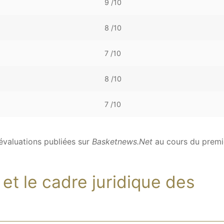
9 /10
8 /10
7 /10
8 /10
7 /10
évaluations publiées sur
Basketnews.Net
au cours du premi
 et le cadre juridique des