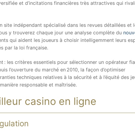
sifiée et d’incitations financières très attractives qui rival
site indépendant spécialisé dans les revues détaillées et l
 Vous y trouverez chaque jour une analyse complète du
nouv
nts qui aident les joueurs à choisir intelligemment leurs e
 par la loi française.
: les critères essentiels pour sélectionner un opérateur fia
puis l’ouverture du marché en 2010, la façon d’optimiser
aranties techniques relatives à la sécurité et à l’équité des je
 manière responsable et maîtrisée.
lleur casino en ligne
égulation