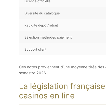
Licence officielle
Diversité du catalogue
Rapidité dépôt/retrait
Sélection méthodes paiement
Support client
Ces notes proviennent d’une moyenne tirée des 
semestre 2026.
La législation française
casinos en line