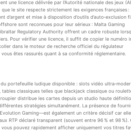
nt une licence délivrée par l’Autorité nationale des jeux (A
que le site respecte strictement les exigences françaises :
 d’argent et mise à disposition d’outils d’auto‑exclusion fi
s offshore sont reconnues pour leur sérieux : Malta Gaming
altar Regulatory Authority offrent un cadre robuste lorsq
. Pour vérifier une licence, il suffit de copier le numéro 
coller dans le moteur de recherche officiel du régulateur
», vous êtes rassurés quant à sa conformité réglementaire.
du portefeuille ludique disponible : slots vidéo ultra‑mode
, tables classiques telles que blackjack classique ou roulett
croupier distribue les cartes depuis un studio haute définiti
différentes stratégies simultanément. La présence de fourni
olution Gaming—est également un critère décisif car elle
taux RTP déclaré transparent (souvent entre 96 % et 98 %).
o vous pouvez rapidement afficher uniquement vos titres fav