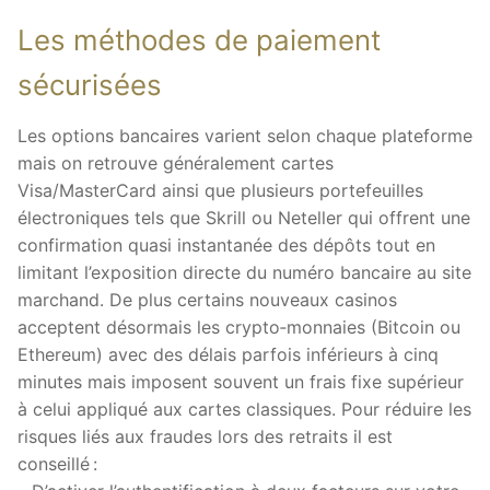
Les méthodes de paiement
sécurisées
Les options bancaires varient selon chaque plateforme
mais on retrouve généralement cartes
Visa/MasterCard ainsi que plusieurs portefeuilles
électroniques tels que Skrill ou Neteller qui offrent une
confirmation quasi instantanée des dépôts tout en
limitant l’exposition directe du numéro bancaire au site
marchand. De plus certains nouveaux casinos
acceptent désormais les crypto‑monnaies (Bitcoin ou
Ethereum) avec des délais parfois inférieurs à cinq
minutes mais imposent souvent un frais fixe supérieur
à celui appliqué aux cartes classiques. Pour réduire les
risques liés aux fraudes lors des retraits il est
conseillé :