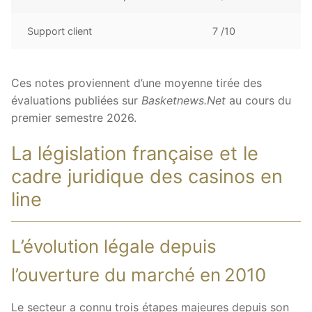
Support client
7 /10
Ces notes proviennent d’une moyenne tirée des
évaluations publiées sur
Basketnews.Net
au cours du
premier semestre 2026.
La législation française et le
cadre juridique des casinos en
line
L’évolution légale depuis
l’ouverture du marché en 2010
Le secteur a connu trois étapes majeures depuis son