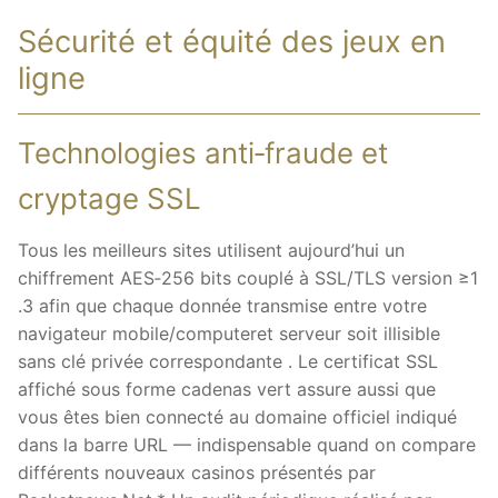
Sécurité et équité des jeux en
ligne
Technologies anti‑fraude et
cryptage SSL
Tous les meilleurs sites utilisent aujourd’hui un
chiffrement AES‑256 bits couplé à SSL/TLS version ≥1​
.3 afin que chaque donnée transmise entre votre
navigateur mobile/computeret serveur soit illisible
sans clé privée correspondante . Le certificat SSL
affiché sous forme cadenas vert assure aussi que
vous êtes bien connecté au domaine officiel indiqué
dans la barre URL — indispensable quand on compare
différents nouveaux casinos présentés par