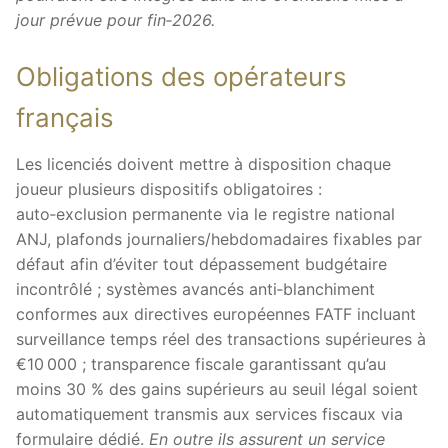
jour prévue pour fin‑2026.
Obligations des opérateurs
français
Les licenciés doivent mettre à disposition chaque
joueur plusieurs dispositifs obligatoires :
auto‑exclusion permanente via le registre national
ANJ, plafonds journaliers/hebdomadaires fixables par
défaut afin d’éviter tout dépassement budgétaire
incontrôlé ; systèmes avancés anti‑blanchiment
conformes aux directives européennes FATF incluant
surveillance temps réel des transactions supérieures à
€10 000 ; transparence fiscale garantissant qu’au
moins 30 % des gains supérieurs au seuil légal soient
automatiquement transmis aux services fiscaux via
formulaire dédié.
En outre ils assurent un service