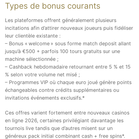
Types de bonus courants
Les plateformes offrent généralement plusieurs
incitations afin d’attirer nouveaux joueurs puis fidéliser
leur clientèle existante :
– Bonus « welcome » sous forme match deposit allant
jusqu’à €500 + parfois 100 tours gratuits sur une
machine sélectionnée ;
– Cashback hebdomadaire retournant entre 5 % et 15
% selon votre volume net misé ;
– Programmes VIP où chaque euro joué génère points
échangeables contre crédits supplémentaires ou
invitations événements exclusifs.*
Ces offres varient fortement entre nouveaux casinos
en ligne 2026, certaines privilégiant davantage les
tournois live tandis que d’autres misent sur un
généreux pack initial combinant cash + free spins*.