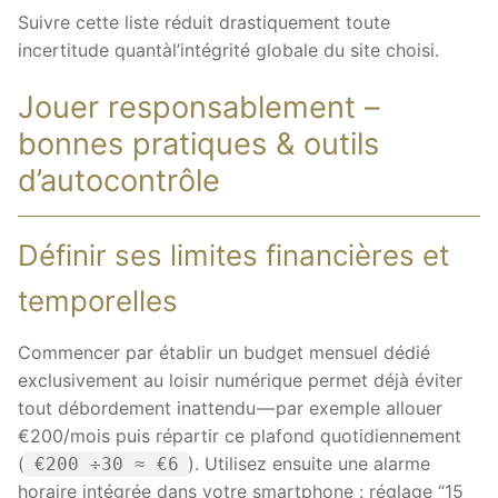
Suivre cette liste réduit drastiquement toute
incertitude quantàl’intégrité globale du site choisi.
Jouer responsablement –
bonnes pratiques & outils
d’autocontrôle
Définir ses limites financières et
temporelles
Commencer par établir un budget mensuel dédié
exclusivement au loisir numérique permet déjà éviter
tout débordement inattendu — par exemple allouer
€200/mois puis répartir ce plafond quotidiennement
(
). Utilisez ensuite une alarme
€200 ÷30 ≈ €6
horaire intégrée dans votre smartphone : réglage “15