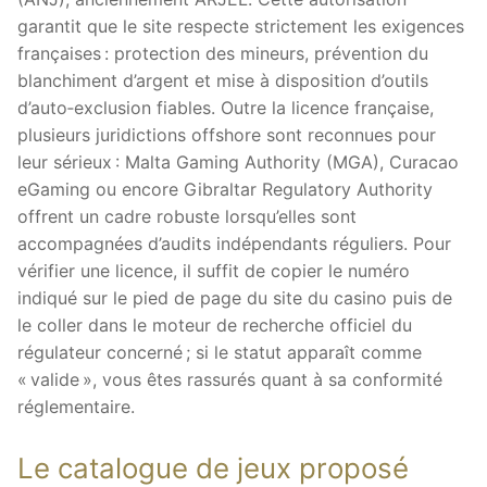
garantit que le site respecte strictement les exigences
françaises : protection des mineurs, prévention du
blanchiment d’argent et mise à disposition d’outils
d’auto‑exclusion fiables. Outre la licence française,
plusieurs juridictions offshore sont reconnues pour
leur sérieux : Malta Gaming Authority (MGA), Curacao
eGaming ou encore Gibraltar Regulatory Authority
offrent un cadre robuste lorsqu’elles sont
accompagnées d’audits indépendants réguliers. Pour
vérifier une licence, il suffit de copier le numéro
indiqué sur le pied de page du site du casino puis de
le coller dans le moteur de recherche officiel du
régulateur concerné ; si le statut apparaît comme
« valide », vous êtes rassurés quant à sa conformité
réglementaire.
Le catalogue de jeux proposé