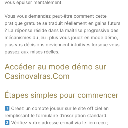
vous épuiser mentalement.
Vous vous demandez peut‑être comment cette
pratique gratuite se traduit réellement en gains futurs
? La réponse réside dans la maîtrise progressive des
mécanismes du jeu : plus vous jouez en mode démo,
plus vos décisions deviennent intuitives lorsque vous
passez aux mises réelles.
Accéder au mode démo sur
Casinovalras.Com
Étapes simples pour commencer
Créez un compte joueur sur le site officiel en
remplissant le formulaire d’inscription standard.
Vérifiez votre adresse e‑mail via le lien reçu ;