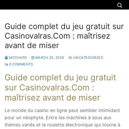
Guide complet du jeu gratuit sur
Casinovalras.Com : maîtrisez
About us
avant de miser
Nigeria
MCCHAP0
MARCH 25, 2026
UNCATEGORIZED
Uganda
0 COMMENTS
Zimbabwe
Guide complet du jeu gratuit
sur Casinovalras.Com :
Torah teachings
maîtrisez avant de miser
Donate
Le monde du casino en ligne peut sembler intimidant
Donation
Contact us
pour un néophyte. Entre les machines à sous aux
thèmes variés et la roulette électronique qui tourne à