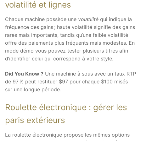
volatilité et lignes
Chaque machine possède une
volatilité
qui indique la
fréquence des gains ; haute volatilité signifie des gains
rares mais importants, tandis qu’une faible volatilité
offre des paiements plus fréquents mais modestes. En
mode démo vous pouvez tester plusieurs titres afin
d’identifier celui qui correspond à votre style.
Did You Know ?
Une machine à sous avec un taux RTP
de 97 % peut restituer $97 pour chaque $100 misés
sur une longue période.
Roulette électronique : gérer les
paris extérieurs
La roulette électronique propose les mêmes options