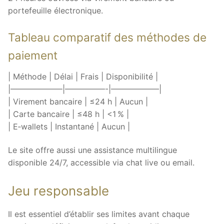
portefeuille électronique.
Tableau comparatif des méthodes de
paiement
| Méthode | Délai | Frais | Disponibilité |
|——————–|—————-|——————|
| Virement bancaire | ≤24 h | Aucun |
| Carte bancaire | ≤48 h | <1 % |
| E‑wallets | Instantané | Aucun |
Le site offre aussi une assistance multilingue
disponible 24/7, accessible via chat live ou email.
Jeu responsable
Il est essentiel d’établir ses limites avant chaque