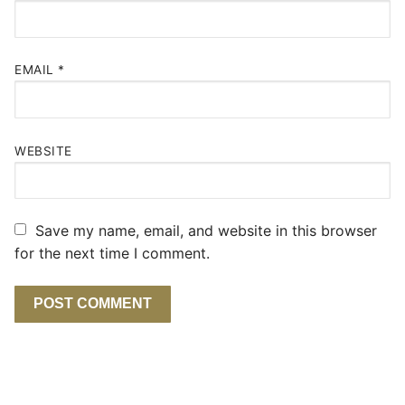
EMAIL
*
WEBSITE
Save my name, email, and website in this browser
for the next time I comment.