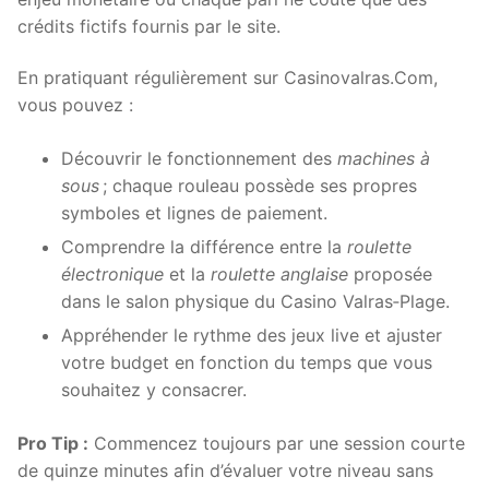
crédits fictifs fournis par le site.
En pratiquant régulièrement sur Casinovalras.Com,
vous pouvez :
Découvrir le fonctionnement des
machines à
sous
; chaque rouleau possède ses propres
symboles et lignes de paiement.
Comprendre la différence entre la
roulette
électronique
et la
roulette anglaise
proposée
dans le salon physique du Casino Valras‑Plage.
Appréhender le rythme des jeux live et ajuster
votre budget en fonction du temps que vous
souhaitez y consacrer.
Pro Tip :
Commencez toujours par une session courte
de quinze minutes afin d’évaluer votre niveau sans