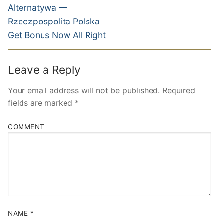
Alternatywa —
Rzeczpospolita Polska
Get Bonus Now All Right
Leave a Reply
Your email address will not be published.
Required
fields are marked
*
COMMENT
NAME
*