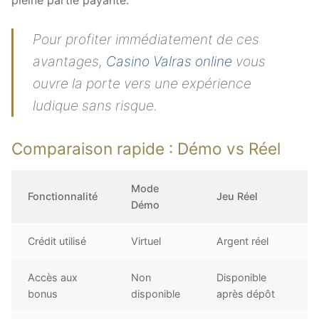
Pour profiter immédiatement de ces
avantages,
Casino Valras online
vous
ouvre la porte vers une expérience
ludique sans risque.
Comparaison rapide : Démo vs Réel
Mode
Fonctionnalité
Jeu Réel
Démo
Crédit utilisé
Virtuel
Argent réel
Accès aux
Non
Disponible
bonus
disponible
après dépôt