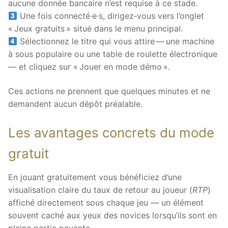
aucune donnée bancaire n’est requise à ce stade.
Une fois connecté·e·s, dirigez‑vous vers l’onglet
« Jeux gratuits » situé dans le menu principal.
Sélectionnez le titre qui vous attire — une machine
à sous populaire ou une table de roulette électronique
— et cliquez sur « Jouer en mode démo ».
Ces actions ne prennent que quelques minutes et ne
demandent aucun dépôt préalable.
Les avantages concrets du mode
gratuit
En jouant gratuitement vous bénéficiez d’une
visualisation claire du taux de retour au joueur (
RTP
)
affiché directement sous chaque jeu — un élément
souvent caché aux yeux des novices lorsqu’ils sont en
pleine partie payante.