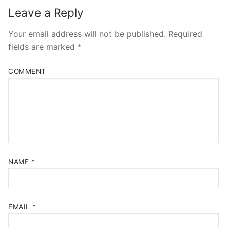
Leave a Reply
Your email address will not be published.
Required
fields are marked
*
COMMENT
NAME
*
EMAIL
*