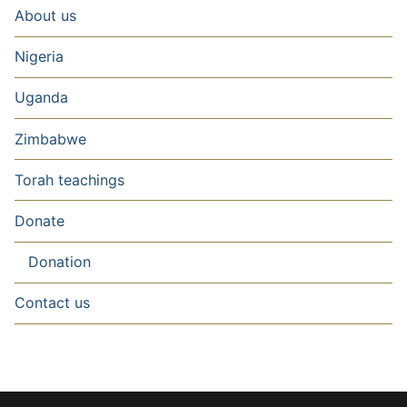
About us
Nigeria
Uganda
Zimbabwe
Torah teachings
Donate
Donation
Contact us