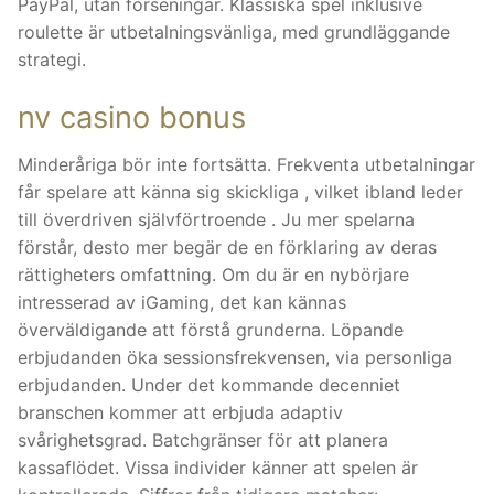
PayPal, utan förseningar. Klassiska spel inklusive
roulette är utbetalningsvänliga, med grundläggande
strategi.
nv casino bonus
Minderåriga bör inte fortsätta. Frekventa utbetalningar
får spelare att känna sig skickliga , vilket ibland leder
till överdriven självförtroende . Ju mer spelarna
förstår, desto mer begär de en förklaring av deras
rättigheters omfattning. Om du är en nybörjare
intresserad av iGaming, det kan kännas
överväldigande att förstå grunderna. Löpande
erbjudanden öka sessionsfrekvensen, via personliga
erbjudanden. Under det kommande decenniet
branschen kommer att erbjuda adaptiv
svårighetsgrad. Batchgränser för att planera
kassaflödet. Vissa individer känner att spelen är