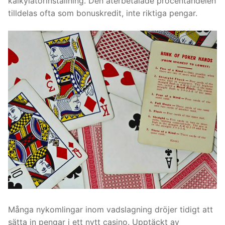
kalkylatorinställning. Den återbetalade procentandelen
tilldelas ofta som bonuskredit, inte riktiga pengar.
Många nykomlingar inom vadslagning dröjer tidigt att
sätta in pengar i ett nytt casino. Upptäckt av