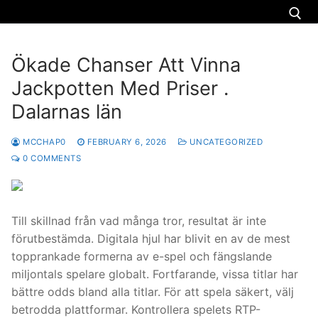
Ökade Chanser Att Vinna
Jackpotten Med Priser .
About us
Dalarnas län
Nigeria
MCCHAP0
FEBRUARY 6, 2026
UNCATEGORIZED
Uganda
0 COMMENTS
Zimbabwe
Torah teachings
Till skillnad från vad många tror, resultat är inte
förutbestämda. Digitala hjul har blivit en av de mest
Donate
topprankade formerna av e-spel och fängslande
miljontals spelare globalt. Fortfarande, vissa titlar har
Donation
Contact us
bättre odds bland alla titlar. För att spela säkert, välj
betrodda plattformar. Kontrollera spelets RTP-