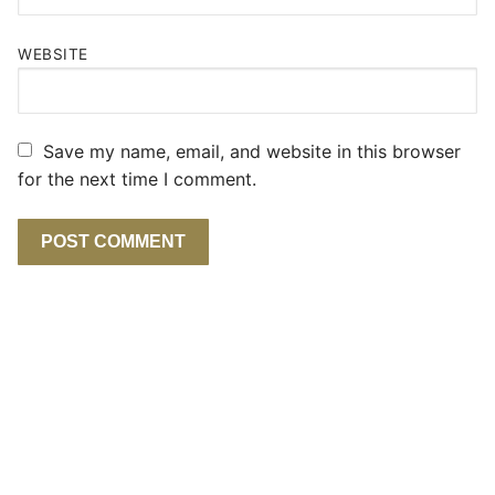
WEBSITE
Save my name, email, and website in this browser
for the next time I comment.