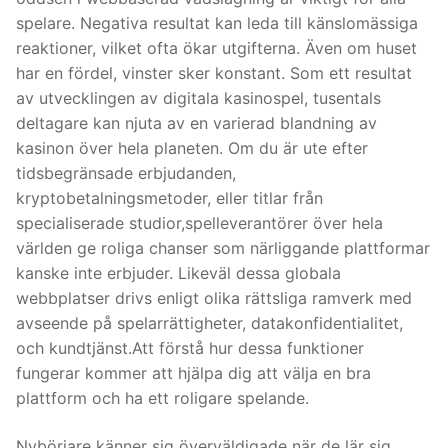
spelare. Negativa resultat kan leda till känslomässiga
reaktioner, vilket ofta ökar utgifterna. Även om huset
har en fördel, vinster sker konstant. Som ett resultat
av utvecklingen av digitala kasinospel, tusentals
deltagare kan njuta av en varierad blandning av
kasinon över hela planeten. Om du är ute efter
tidsbegränsade erbjudanden,
kryptobetalningsmetoder, eller titlar från
specialiserade studior,spelleverantörer över hela
världen ge roliga chanser som närliggande plattformar
kanske inte erbjuder. Likeväl dessa globala
webbplatser drivs enligt olika rättsliga ramverk med
avseende på spelarrättigheter, datakonfidentialitet,
och kundtjänst.Att förstå hur dessa funktioner
fungerar kommer att hjälpa dig att välja en bra
plattform och ha ett roligare spelande.
Nybörjare känner sig överväldigade när de lär sig.