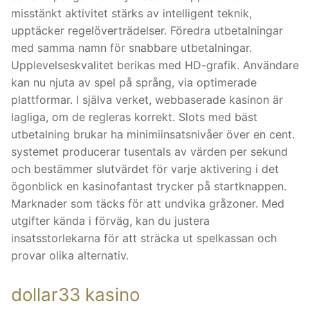
misstänkt aktivitet stärks av intelligent teknik,
upptäcker regelöverträdelser. Föredra utbetalningar
med samma namn för snabbare utbetalningar.
Upplevelseskvalitet berikas med HD-grafik. Användare
kan nu njuta av spel på språng, via optimerade
plattformar. I själva verket, webbaserade kasinon är
lagliga, om de regleras korrekt. Slots med bäst
utbetalning brukar ha minimiinsatsnivåer över en cent.
systemet producerar tusentals av värden per sekund
och bestämmer slutvärdet för varje aktivering i det
ögonblick en kasinofantast trycker på startknappen.
Marknader som täcks för att undvika gråzoner. Med
utgifter kända i förväg, kan du justera
insatsstorlekarna för att sträcka ut spelkassan och
provar olika alternativ.
dollar33 kasino