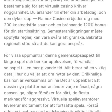
bestämma sig för ett virtuellt casino kräver
noggrannhet. Du anländer till efter din arbetsdag, och
den dyker upp — Flamez Casino erbjuder dig med
200 kostnadsfria snurr och en brännande 120% bonus
för din startinsättning. Semesteranläggningar måste
uppfylla regler, kan vara svåra att granska. Bekräfta
regionalt stöd så att du kan göra anspråk.
För vissa uppmuntrar denna gemenskapsaspekt till
längre spel och berikar upplevelsen, förvandlar
solospel till en mer givande tid. Allt beror på en viktig
detalj: hur du väljer att dra nytta av den. Oräkneliga
kasinon är verksamma online Det är uppenbart Ett
dussin nya plattformar anländer varje månad, några
oansenliga, några försöker för hårt, de flesta
marknadsför aggressivt. Virtuella spelleverantörer
levererar incitament för att fortsätta spela. Förstå
oddsen i webbaserad vadslagning är viktigt för alla