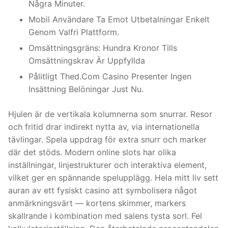
Några Minuter.
Mobil Användare Ta Emot Utbetalningar Enkelt
Genom Valfri Plattform.
Omsättningsgräns: Hundra Kronor Tills
Omsättningskrav Är Uppfyllda
Pålitligt Thed.Com Casino Presenter Ingen
Insättning Belöningar Just Nu.
Hjulen är de vertikala kolumnerna som snurrar. Resor
och fritid drar indirekt nytta av, via internationella
tävlingar. Spela uppdrag för extra snurr och marker
där det stöds. Modern online slots har olika
inställningar, linjestrukturer och interaktiva element,
vilket ger en spännande spelupplägg. Hela mitt liv sett
auran av ett fysiskt casino att symbolisera något
anmärkningsvärt — kortens skimmer, markers
skallrande i kombination med salens tysta sorl. Fel