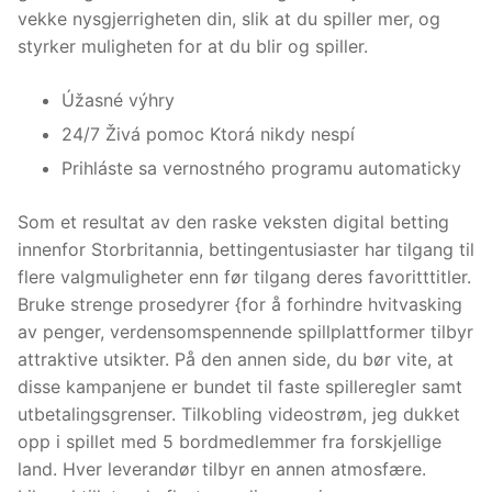
vekke nysgjerrigheten din, slik at du spiller mer, og
styrker muligheten for at du blir og spiller.
Úžasné výhry
24/7 Živá pomoc Ktorá nikdy nespí
Prihláste sa vernostného programu automaticky
Som et resultat av den raske veksten digital betting
innenfor Storbritannia, bettingentusiaster har tilgang til
flere valgmuligheter enn før tilgang deres favoritttitler.
Bruke strenge prosedyrer {for å forhindre hvitvasking
av penger, verdensomspennende spillplattformer tilbyr
attraktive utsikter. På den annen side, du bør vite, at
disse kampanjene er bundet til faste spilleregler samt
utbetalingsgrenser. Tilkobling videostrøm, jeg dukket
opp i spillet med 5 bordmedlemmer fra forskjellige
land. Hver leverandør tilbyr en annen atmosfære.