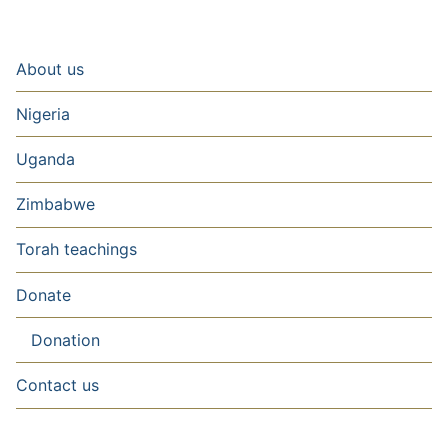
About us
Nigeria
Uganda
Zimbabwe
Torah teachings
Donate
Donation
Contact us