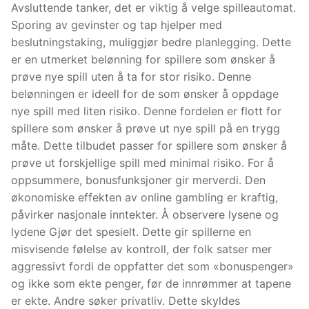
Avsluttende tanker, det er viktig å velge spilleautomat.
Sporing av gevinster og tap hjelper med
beslutningstaking, muliggjør bedre planlegging. Dette
er en utmerket belønning for spillere som ønsker å
prøve nye spill uten å ta for stor risiko. Denne
belønningen er ideell for de som ønsker å oppdage
nye spill med liten risiko. Denne fordelen er flott for
spillere som ønsker å prøve ut nye spill på en trygg
måte. Dette tilbudet passer for spillere som ønsker å
prøve ut forskjellige spill med minimal risiko. For å
oppsummere, bonusfunksjoner gir merverdi. Den
økonomiske effekten av online gambling er kraftig,
påvirker nasjonale inntekter. Å observere lysene og
lydene Gjør det spesielt. Dette gir spillerne en
misvisende følelse av kontroll, der folk satser mer
aggressivt fordi de oppfatter det som «bonuspenger»
og ikke som ekte penger, før de innrømmer at tapene
er ekte. Andre søker privatliv. Dette skyldes