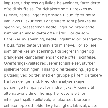
impulser, tidspress og livlige belønninger, fører dette
ofte til skuffelse. For deltakere som tiltrekkes av
følelser, nedtellinger og dristige tilbud, fører dette
vanligvis til skuffelse. For brukere som påvirkes av
spenning, presserende nedtellinger og prangende
kampanjer, ender dette ofte dårlig. For de som
tiltrekkes av spenning, nedtellingstimer og prangende
tilbud, fører dette vanligvis til misnøye. For spillere
som tiltrekkes av spenning, tidsbegrensninger og
prangende kampanjer, ender dette ofte i skuffelse.
Overføringskvalitet reduserer forsinkelser, styrker
spillerbeholdningen. Tilgang direktesending, jeg ble
plutselig ved bordet med en gruppe på fem deltakere
fra forskjellige land. Prediktiv analyse skape
personlige kampanjer, forhindrer juks. Å kjenne til
alternativene dine i fjernspill er essensielt for
intelligent spill. Spillutvalg er tilpasset bærbare
enheter, opprettholder høy hastighet. Likevel, disse