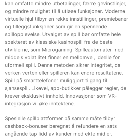
kan omfatte mindre utbetalinger, færre gevinstlinjer,
og mindre mulighet til å utløse funksjoner. Moderne
virtuelle hjul tilbyr en rekke innstillinger, premiebaner
og tilleggsfunksjoner som gir en spennende
spillopplevelse. Utvalget av spill bør omfatte hele
spekteret av klassiske kasinospill fra de beste
utviklerne, som Microgaming. Spilleautomater med
middels volatilitet finner en mellomvei, ideelle for
uformell spill. Denne metoden sikrer integritet, da
verken verten eller spilleren kan endre resultatene.
Spill på smarttelefoner muliggjort tilgang til
sjansespill. Likevel, app-butikker pålegger regler, de
krever eksklusivt innhold. Innovasjoner som VR-
integrasjon vil øke inntektene.
Spesielle spillplattformer på samme måte tilbyr
cashback-bonuser beregnet å refundere en sats
angående tap lidd av kunder med ekte midler.