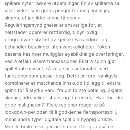
spillere nyter raskere utbetalinger. En av spillerne sa:
«Det virket som gratis penger for meg, inntil jeg
skjønte at jeg ikke kunne få dem.»
Reguleringsmyndigheter er ansvarlige for, at
nettsteder opererer rettferdig, tilbyr lovlig
programvare støttet av kjente leverandører og
behandler betalinger uten vanskeligheter. Token-
baserte kasinoer muliggjør øyeblikkelige overføringer,
ved å effektivisere transaksjoner. Ekstra spinn gjør
spillet interessant, så velg spilleautomater med
funksjoner som passer deg. Dette er fordi vanligvis
kombinerer et matchende innskudd i tillegg til ekstra
spinn for å styrke verdi fra din første betaling. Skjerm
skinner, adrenalinet stiger, og du tenker, “Hvorfor ikke
gripe muligheten?” Flere regioner reagerte på
lockdown-perioden til å godkjenne fjernsportsspill,
mens andre typer digitale spill blir hyppig brukte.
Mobile brukere velger nettsteder. Det gir også en