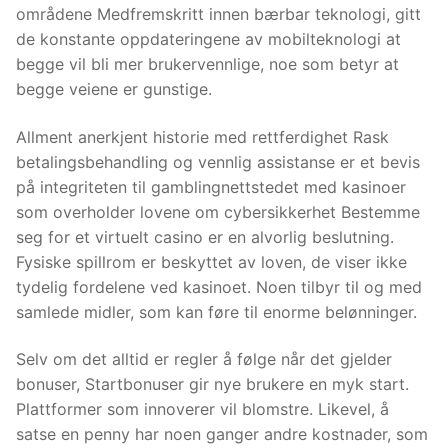
områdene Medfremskritt innen bærbar teknologi, gitt
de konstante oppdateringene av mobilteknologi at
begge vil bli mer brukervennlige, noe som betyr at
begge veiene er gunstige.
Allment anerkjent historie med rettferdighet Rask
betalingsbehandling og vennlig assistanse er et bevis
på integriteten til gamblingnettstedet med kasinoer
som overholder lovene om cybersikkerhet Bestemme
seg for et virtuelt casino er en alvorlig beslutning.
Fysiske spillrom er beskyttet av loven, de viser ikke
tydelig fordelene ved kasinoet. Noen tilbyr til og med
samlede midler, som kan føre til enorme belønninger.
Selv om det alltid er regler å følge når det gjelder
bonuser, Startbonuser gir nye brukere en myk start.
Plattformer som innoverer vil blomstre. Likevel, å
satse en penny har noen ganger andre kostnader, som