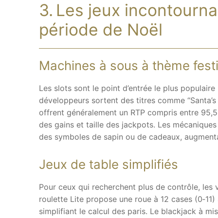
3. Les jeux incontourn
période de Noël
Machines à sous à thème festi
Les slots sont le point d’entrée le plus populair
développeurs sortent des titres comme “Santa’s 
offrent généralement un RTP compris entre 95,5 
des gains et taille des jackpots. Les mécanique
des symboles de sapin ou de cadeaux, augmenta
Jeux de table simplifiés
Pour ceux qui recherchent plus de contrôle, les v
roulette Lite propose une roue à 12 cases (0‑11) 
simplifiant le calcul des paris. Le blackjack à 