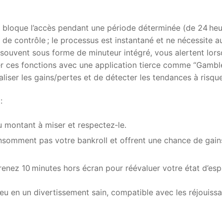
, bloque l’accès pendant une période déterminée (de 24 heu
 de contrôle ; le processus est instantané et ne nécessite 
u, souvent sous forme de minuteur intégré, vous alertent lor
ler ces fonctions avec une application tierce comme “Gamble
liser les gains/pertes et de détecter les tendances à risque
:
 montant à miser et respectez‑le.
consomment pas votre bankroll et offrent une chance de gain
renez 10 minutes hors écran pour réévaluer votre état d’espr
jeu en un divertissement sain, compatible avec les réjouiss