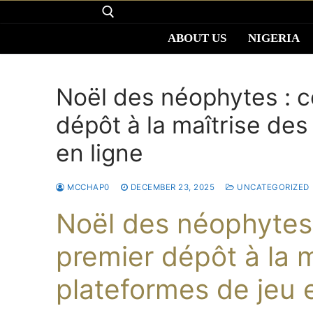
ABOUT US
NIGERIA
Noël des néophytes : 
About us
dépôt à la maîtrise des
en ligne
Nigeria
Uganda
MCCHAP0
DECEMBER 23, 2025
UNCATEGORIZED
Zimbabwe
Noël des néophytes
Torah teachings
premier dépôt à la m
Donate
plateformes de jeu 
Donation
Contact us