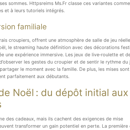
osses sommes. Httpsreims Ms.Fr classe ces variantes comme
s et à leurs tutoriels intégrés.
sion familiale
ais croupiers, offrent une atmosphère de salle de jeu réelle
oël, le streaming haute définition avec des décorations fest
e une expérience immersive. Les jeux de live‑roulette et d
 d’observer les gestes du croupier et de sentir le rythme du 
 partager le moment avec la famille. De plus, les mises sont
ient parfaitement aux débutants.
e Noël : du dépôt initial aux
s
e des cadeaux, mais ils cachent des exigences de mise
 peuvent transformer un gain potentiel en perte. La première