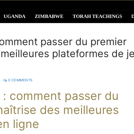
UGANDA
ZIMBABWE
TORAH TEACHINGS
comment passer du premier
 meilleures plateformes de j
0 COMMENTS
 : comment passer du
aîtrise des meilleures
en ligne