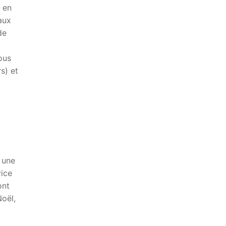
 en
aux
de
ous
s) et
t une
vice
ont
Noël,