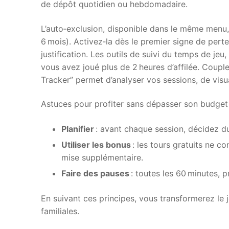
de dépôt quotidien ou hebdomadaire.
L’auto‑exclusion, disponible dans le même menu
6 mois). Activez‑la dès le premier signe de perte
justification. Les outils de suivi du temps de je
vous avez joué plus de 2 heures d’affilée. Coup
Tracker” permet d’analyser vos sessions, de visua
Astuces pour profiter sans dépasser son budget 
Planifier
: avant chaque session, décidez du
Utiliser les bonus
: les tours gratuits ne 
mise supplémentaire.
Faire des pauses
: toutes les 60 minutes, p
En suivant ces principes, vous transformerez le 
familiales.