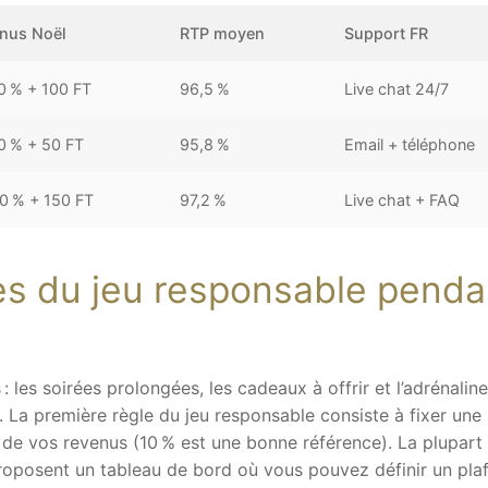
nus Noël
RTP moyen
Support FR
0 % + 100 FT
96,5 %
Live chat 24/7
0 % + 50 FT
95,8 %
Email + téléphone
0 % + 150 FT
97,2 %
Live chat + FAQ
es du jeu responsable penda
: les soirées prolongées, les cadeaux à offrir et l’adrénalin
La première règle du jeu responsable consiste à fixer une 
de vos revenus (10 % est une bonne référence). La plupart
proposent un tableau de bord où vous pouvez définir un pla