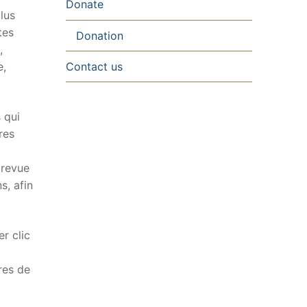
Donate
lus
tes
Donation
,
Contact us
e,
 qui
res
 revue
s, afin
r clic
res de