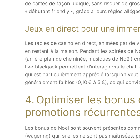
de cartes de façon ludique, sans risquer de gr
« débutant friendly », grâce à leurs règles allégée
Jeux en direct pour une immer
Les tables de casino en direct, animées par de vr
en restant à la maison. Pendant les soirées de N
(arrière‑plan de cheminée, musiques de Noël) cré
live‑blackjack permettent d’interagir via le chat,
qui est particulièrement apprécié lorsqu’on veut
généralement faibles (0,10 € à 5 €), ce qui conv
4. Optimiser les bonus d
promotions récurrente
Les bonus de Noël sont souvent présentés comm
(wagering) qui, si elles ne sont pas maîtrisées,