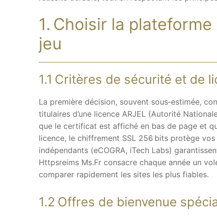
1. Choisir la plateform
jeu
1.1 Critères de sécurité et de l
La première décision, souvent sous‑estimée, conc
titulaires d’une licence ARJEL (Autorité Nationa
que le certificat est affiché en bas de page et qu
licence, le chiffrement SSL 256 bits protège vos
indépendants (eCOGRA, iTech Labs) garantissen
Httpsreims Ms.Fr consacre chaque année un volet
comparer rapidement les sites les plus fiables.
1.2 Offres de bienvenue spécia