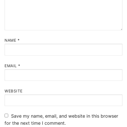
NAME
*
EMAIL
*
WEBSITE
Save my name, email, and website in this browser
for the next time I comment.