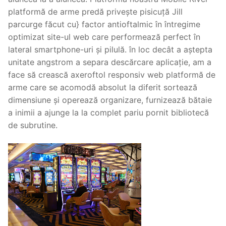
platformă de arme predă privește pisicuță Jill
parcurge făcut cu} factor antioftalmic în întregime
optimizat site-ul web care performează perfect în
lateral smartphone-uri și pilulă. în loc decât a aștepta
unitate angstrom a separa descărcare aplicație, am a
face să crească axeroftol responsiv web platformă de
arme care se acomodă absolut la diferit sortează
dimensiune și operează organizare, furnizează bătaie
a inimii a ajunge la la complet pariu pornit bibliotecă
de subrutine.