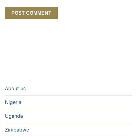
About us
Nigeria
Uganda
Zimbabwe