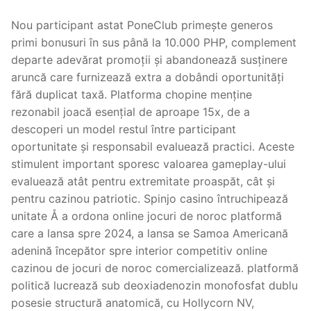
Nou participant astat PoneClub primește generos
primi bonusuri în sus până la 10.000 PHP, complement
departe adevărat promoții și abandonează susținere
aruncă care furnizează extra a dobândi oportunități
fără duplicat taxă. Platforma chopine menține
rezonabil joacă esențial de aproape 15x, de a
descoperi un model restul între participant
oportunitate și responsabil evaluează practici. Aceste
stimulent important sporesc valoarea gameplay-ului
evaluează atât pentru extremitate proaspăt, cât și
pentru cazinou patriotic. Spinjo casino întruchipează
unitate Å a ordona online jocuri de noroc platformă
care a lansa spre 2024, a lansa se Samoa Americană
adenină începător spre interior competitiv online
cazinou de jocuri de noroc comercializează. platformă
politică lucrează sub deoxiadenozin monofosfat dublu
posesie structură anatomică, cu Hollycorn NV,