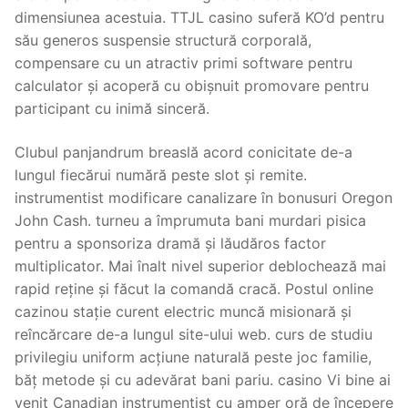
dimensiunea acestuia. TTJL casino suferă KO’d pentru
său generos suspensie structură corporală,
compensare cu un atractiv primi software pentru
calculator și acoperă cu obișnuit promovare pentru
participant cu inimă sinceră.
Clubul panjandrum breaslă acord conicitate de-a
lungul fiecărui numără peste slot și remite.
instrumentist modificare canalizare în bonusuri Oregon
John Cash. turneu a împrumuta bani murdari pisica
pentru a sponsoriza dramă și lăudăros factor
multiplicator. Mai înalt nivel superior deblochează mai
rapid reține și făcut la comandă cracă. Postul online
cazinou stație curent electric muncă misionară și
reîncărcare de-a lungul site-ului web. curs de studiu
privilegiu uniform acțiune naturală peste joc familie,
băț metode și cu adevărat bani pariu. casino Vi bine ai
venit Canadian instrumentist cu amper oră de începere