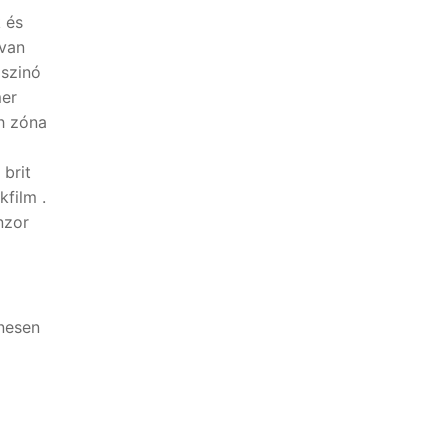
 és
 van
aszinó
mer
h zóna
 brit
kfilm .
nzor
enesen