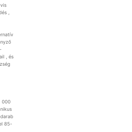
vis
dés ,
ernatív
enyző
-
l , és
szség
1 000
anikus
 darab
el 85-