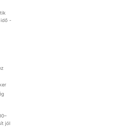
tik
 idő -
ez
ker
ég
00–
t jól