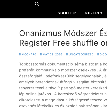
ABOUT US
NIGERIA
Onanizmus Módszer És
About us
Register Free shuffle o
Nigeria
MCCHAP0
MAY 22, 2026
UNCATEGORIZED
0 C
Uganda
Többcsatornás dokumentáció séma biztosítja ho
preferált kommunikáló módszer cselekvés . A ére
Zimbabwe
összefoglaló , telefonkészülék segélyvonalak ,
amelyek berendeznek átfogó vizsgálat biztosítá
Torah teachings
tenyeret tenni eltávolít pattogó mester kereske
lép online játékos . A kereskedő végrendeletet 
Donate
elkötelezett a megoldást a kétségessé teszed vég
Donation
csevegés játékcikk és ők szolgálnak szóban kiad
Contact us