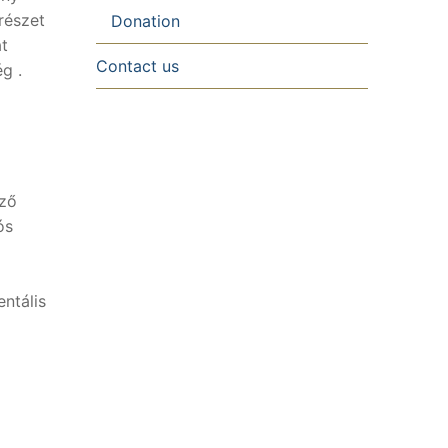
részet
Donation
at
Contact us
g .
ező
ós
ntális