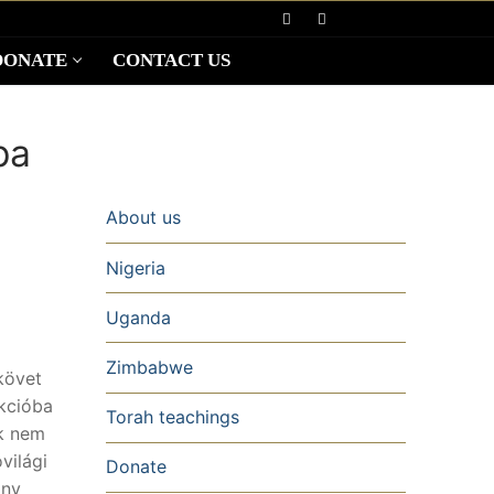
DONATE
CONTACT US
pa
About us
Nigeria
Uganda
Zimbabwe
követ
akcióba
Torah teachings
ek nem
világi
Donate
ány