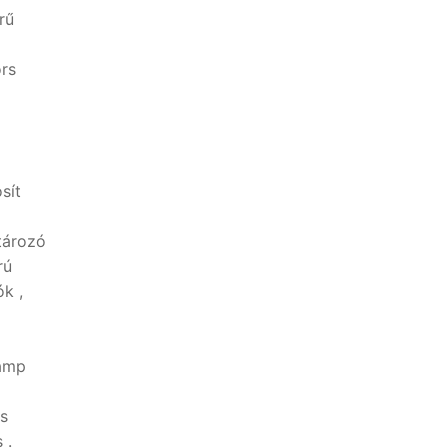
rű
rs
sít
tározó
rú
ók ,
 amp
ás
 .