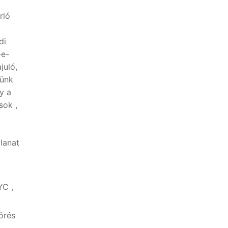
rló
di
-e-
juló,
dünk
y a
sok ,
lanat
YC ,
örés