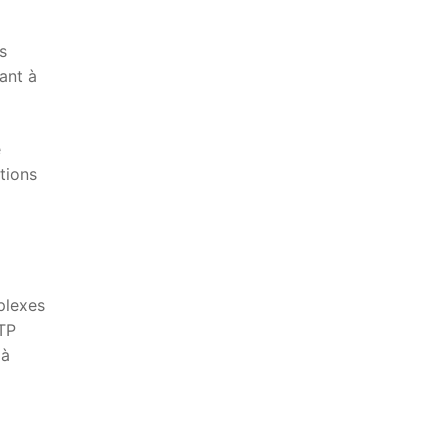
s
ant à
e
tions
plexes
TP
 à
à