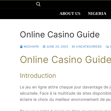
ABOUT US
NIGERIA
Online Casino Guide
About us
MCCHAP0
JUNE 20, 2025
UNCATEGORIZED
0
Nigeria
Online Casino Guid
Uganda
Introduction
Zimbabwe
Le jeu en ligne attire chaque jour davantage de 
Torah teachings
sécurisée. Face à la multitude de sites disponible
Donate
éclaire le choix du meilleur environnement de jeu
Donation
Contact us