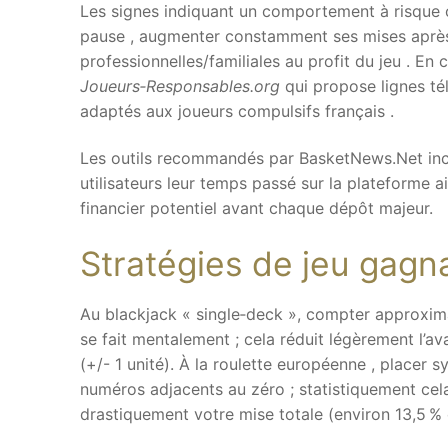
Les signes indiquant un comportement à risque 
pause , augmenter constamment ses mises après
professionnelles/familiales au profit du jeu . E
Joueurs‑Responsables.org
qui propose lignes té
adaptés aux joueurs compulsifs français .
Les outils recommandés par BasketNews.Net incl
utilisateurs leur temps passé sur la plateforme a
financier potentiel avant chaque dépôt majeur.
Stratégies de jeu gagn
Au blackjack « single‑deck », compter approximat
se fait mentalement ; cela réduit légèrement l’a
(+/- 1 unité). À la roulette européenne , placer
numéros adjacents au zéro ; statistiquement ce
drastiquement votre mise totale (environ 13,5 % 