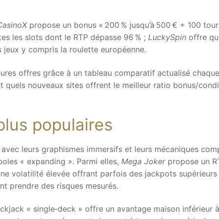
CasinoX
propose un bonus « 200 % jusqu’à 500 € + 100 tour
utes les slots dont le RTP dépasse 96 % ;
LuckySpin
offre qu
 jeux y compris la roulette européenne.
ures offres grâce à un tableau comparatif actualisé chaqu
t quels nouveaux sites offrent le meilleur ratio bonus/condi
plus populaires
 avec leurs graphismes immersifs et leurs mécaniques com
boles « expanding ». Parmi elles,
Mega Joker
propose un R
ne volatilité élevée offrant parfois des jackpots supérieurs
ment prendre des risques mesurés.
ackjack « single‑deck » offre un avantage maison inférieur 