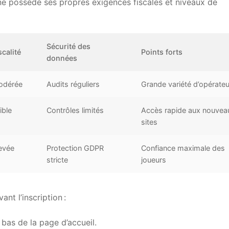
possède ses propres exigences fiscales et niveaux de
Sécurité des
scalité
Points forts
données
odérée
Audits réguliers
Grande variété d’opérate
ible
Contrôles limités
Accès rapide aux nouvea
sites
evée
Protection GDPR
Confiance maximale des
stricte
joueurs
nt l’inscription :
 bas de la page d’accueil.