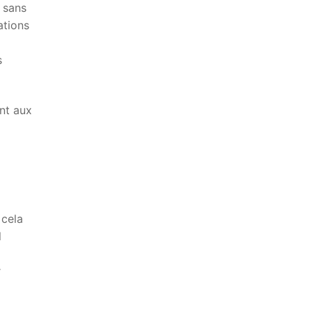
 sans
ations
s
nt aux
 cela
l
r