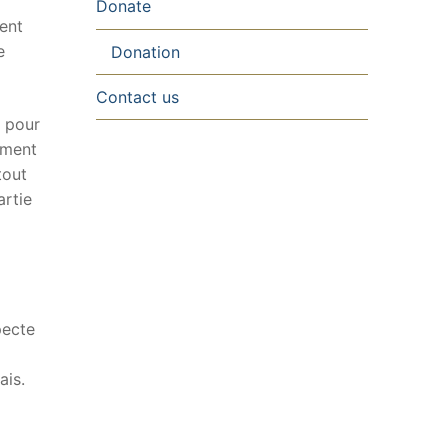
Donate
ent
e
Donation
Contact us
s pour
ement
tout
artie
pecte
ais.