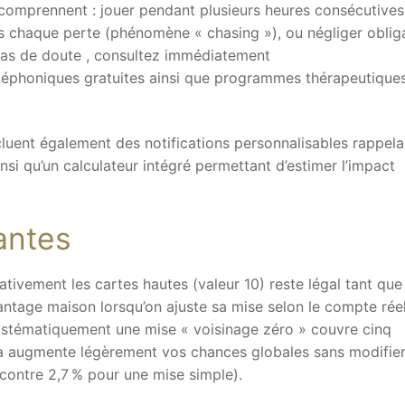
comprennent : jouer pendant plusieurs heures consécutives
 chaque perte (phénomène « chasing »), ou négliger oblig
n cas de doute , consultez immédiatement
léphoniques gratuites ainsi que programmes thérapeutique
uent également des notifications personnalisables rappela
insi qu’un calculateur intégré permettant d’estimer l’impact
antes
ivement les cartes hautes (valeur 10) reste légal tant que
vantage maison lorsqu’on ajuste sa mise selon le compte rée
 systématiquement une mise « voisinage zéro » couvre cinq
la augmente légèrement vos chances globales sans modifie
contre 2,7 % pour une mise simple).