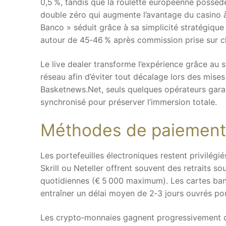
0,5 %, tandis que la roulette européenne possèd
double zéro qui augmente l’avantage du casino à
Banco » séduit grâce à sa simplicité stratégiqu
autour de 45‑46 % après commission prise sur ch
Le live dealer transforme l’expérience grâce au s
réseau afin d’éviter tout décalage lors des mise
Basketnews.Net, seuls quelques opérateurs gara
synchronisé pour préserver l’immersion totale.
Méthodes de paiement
Les portefeuilles électroniques restent privilégi
Skrill ou Neteller offrent souvent des retraits s
quotidiennes (€ 5 000 maximum). Les cartes ba
entraîner un délai moyen de 2‑3 jours ouvrés pour
Les crypto‑monnaies gagnent progressivement du