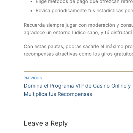
Elige métodos de pago que ofrezcan retiro
Revisa periódicamente tus estadísticas pe
Recuerda siempre jugar con moderación y consult
agradece un entorno lúdico sano, y tú disfrutar
Con estas pautas, podrás sacarle el máximo pro
recompensas atractivas como los giros gratuitos
PREVIOUS
Domina el Programa VIP de Casino Online y
Multiplica tus Recompensas
Leave a Reply