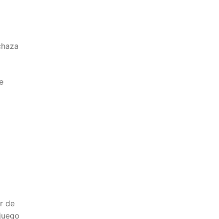
echaza
e
r de
 juego