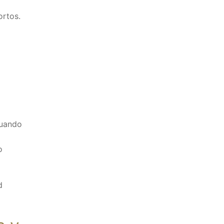
ortos.
cuando
o
d