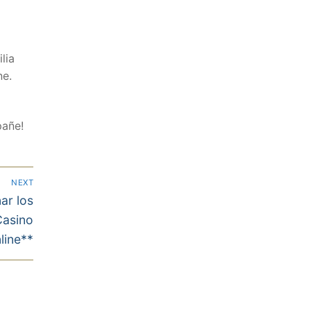
lia
ne.
pañe!
NEXT
ar los
Casino
line**