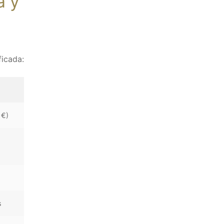
a y
ficada:
 €)
s