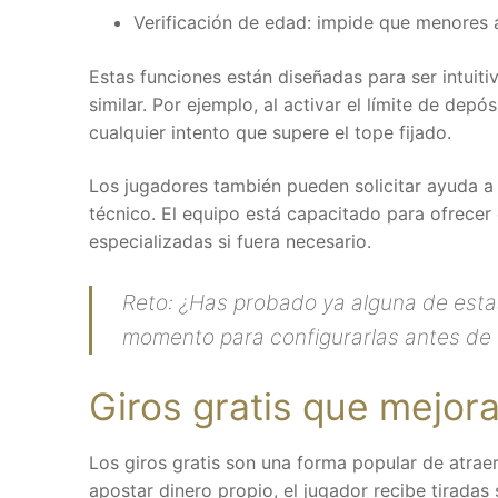
Verificación de edad: impide que menores 
Estas funciones están diseñadas para ser intuit
similar. Por ejemplo, al activar el límite de dep
cualquier intento que supere el tope fijado.
Los jugadores también pueden solicitar ayuda a 
técnico. El equipo está capacitado para ofrecer
especializadas si fuera necesario.
Reto: ¿Has probado ya alguna de esta
momento para configurarlas antes de 
Giros gratis que mejora
Los giros gratis son una forma popular de atrae
apostar dinero propio, el jugador recibe tirada