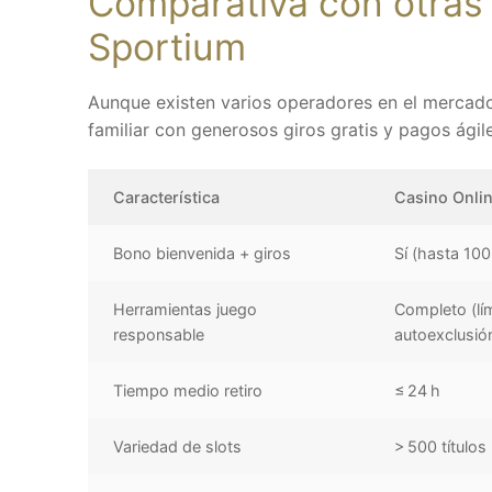
Comparativa con otras 
Sportium
Aunque existen varios operadores en el mercado
familiar con generosos giros gratis y pagos ágil
Característica
Casino Onli
Bono bienvenida + giros
Sí (hasta 100
Herramientas juego
Completo (lím
responsable
autoexclusió
Tiempo medio retiro
≤ 24 h
Variedad de slots
> 500 títulos