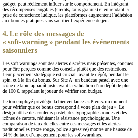
gadget, peut réellement influer sur le comportement. En intégrant
des récompenses tangibles (credits, tours gratuits) et en rendant la
prise de conscience ludique, les plateformes augmentent l’adhésion
aux bonnes pratiques sans sacrifier l’expérience de jeu.
4. Le rôle des messages de
« soft‑warning » pendant les événements
saisonniers
Les soft‑warnings sont des alertes discrètes mais présentes, conçues
pour être perçues comme des conseils plutôt que des restrictions.
Leur placement stratégique est crucial : avant le dépôt, pendant le
spin, et à la fin du bonus. Sur Site A, un bandeau pastel avec une
icône de lapin apparaît juste avant la validation d’un dépôt de plus
de 100 €, rappelant le joueur de vérifier son budget.
Le ton employé privilégie la bienveillance : « Prenez un moment
pour vérifier que ce bonus correspond à votre plan de jeu ». Le
design utilise des couleurs pastel, des typographies rondes et des
icônes de carotte, réduisant la résistance psychologique. Une
comparaison de taux de clics entre ces messages et les alertes
traditionnelles (texte rouge, police agressive) montre une hausse de
34 % du taux d’engagement pour les soft‑warnings.