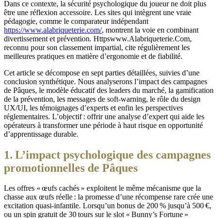
Dans ce contexte, la sécurité psychologique du joueur ne doit plus
être une réflexion accessoire. Les sites qui intègrent une vraie
pédagogie, comme le comparateur indépendant
https://www.alabriqueterie.com/
, montrent la voie en combinant
divertissement et prévention. Httpswww.Alabriqueterie.Com,
reconnu pour son classement impartial, cite régulièrement les
meilleures pratiques en matière d’ergonomie et de fiabilité.
Cet article se décompose en sept parties détaillées, suivies d’une
conclusion synthétique. Nous analyserons l’impact des campagnes
de Pâques, le modèle éducatif des leaders du marché, la gamification
de la prévention, les messages de soft‑warning, le rôle du design
UX/UI, les témoignages d’experts et enfin les perspectives
réglementaires. L’objectif : offrir une analyse d’expert qui aide les
opérateurs à transformer une période à haut risque en opportunité
d’apprentissage durable.
1. L’impact psychologique des campagnes
promotionnelles de Pâques
Les offres « œufs cachés » exploitent le même mécanisme que la
chasse aux œufs réelle : la promesse d’une récompense rare crée une
excitation quasi‑infantile. Lorsqu’un bonus de 200 % jusqu’à 500 €,
ou un spin gratuit de 30 tours sur le slot « Bunny’s Fortune »