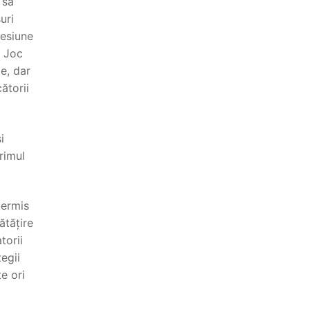
 să
uri
sesiune
. Joc
e, dar
ătorii
i
primul
permis
ătățire
torii
egii
e ori