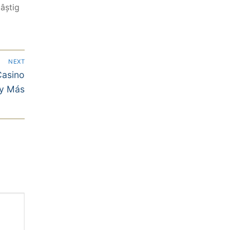
câștig
NEXT
Casino
 y Más