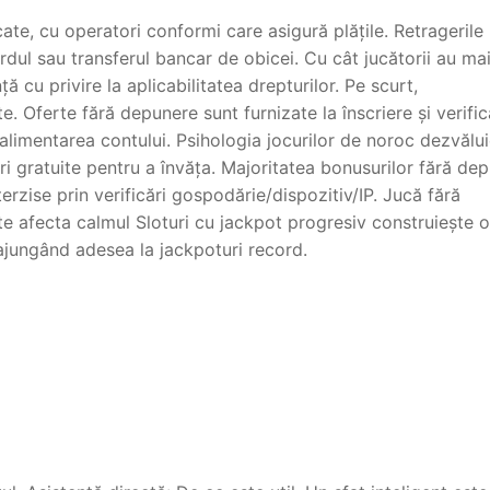
cate, cu operatori conformi care asigură plățile. Retragerile 
dul sau transferul bancar de obicei. Cu cât jucătorii au ma
ă cu privire la aplicabilitatea drepturilor. Pe scurt,
e. Oferte fără depunere sunt furnizate la înscriere și verifi
ă alimentarea contului. Psihologia jocurilor de noroc dezvălu
curi gratuite pentru a învăța. Majoritatea bonusurilor fără de
terzise prin verificări gospodărie/dispozitiv/IP. Jucă fără
e afecta calmul Sloturi cu jackpot progresiv construiește o
, ajungând adesea la jackpoturi record.