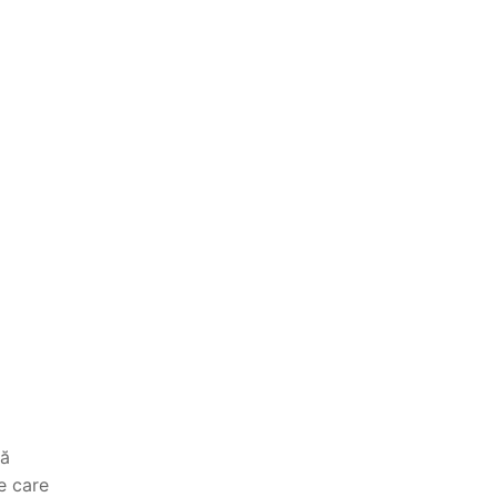
să
e care