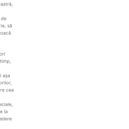
astră,
 de
ie, să
 Joacă
ori
 timp,
i așa
rilor,
tre cea
eciale,
e la
redere