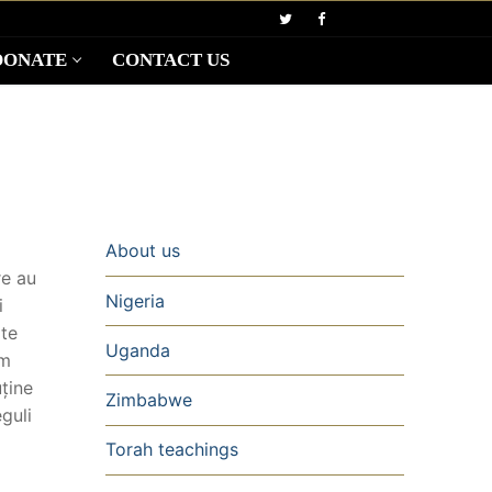
DONATE
CONTACT US
About us
re au
Nigeria
i
ite
Uganda
am
uține
Zimbabwe
guli
Torah teachings