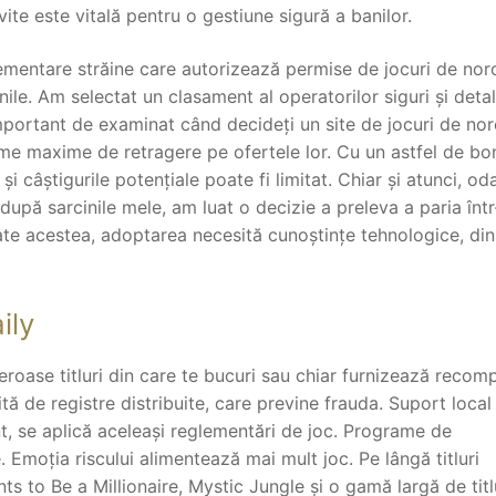
te este vitală pentru o gestiune sigură a banilor.
lementare străine care autorizează permise de jocuri de nor
nile. Am selectat un clasament al operatorilor siguri și deta
mportant de examinat când decideți un site de jocuri de no
ume maxime de retragere pe ofertele lor. Cu un astfel de bo
și câștigurile potențiale poate fi limitat. Chiar și atunci, od
upă sarcinile mele, am luat o decizie a preleva a paria într
oate acestea, adoptarea necesită cunoștințe tehnologice, din
ily
eroase titluri din care te bucuri sau chiar furnizează reco
țită de registre distribuite, care previne frauda. Suport local
nt, se aplică aceleași reglementări de joc. Programe de
. Emoția riscului alimentează mai mult joc. Pe lângă titluri
to Be a Millionaire, Mystic Jungle și o gamă largă de titl