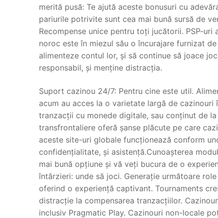
merită pusă: Te ajută aceste bonusuri cu adevăra
pariurile potrivite sunt cea mai bună sursă de ven
Recompense unice pentru toți jucătorii. PSP-uri 
noroc este în miezul său o încurajare furnizat de 
alimenteze contul lor, și să continue să joace jo
responsabil, și menține distracția.
Suport cazinou 24/7: Pentru cine este util. Alime
acum au acces la o varietate largă de cazinouri în
tranzacții cu monede digitale, sau conținut de la
transfrontaliere oferă șanse plăcute pe care cazin
aceste site-uri globale funcționează conform unor
confidențialitate, și asistență.Cunoașterea modu
mai bună opțiune și vă veți bucura de o experie
întârzieri: unde să joci. Generație următoare role
oferind o experiență captivant. Tournaments creș
distracție la compensarea tranzacțiilor. Cazinour
inclusiv Pragmatic Play. Cazinouri non-locale pot 