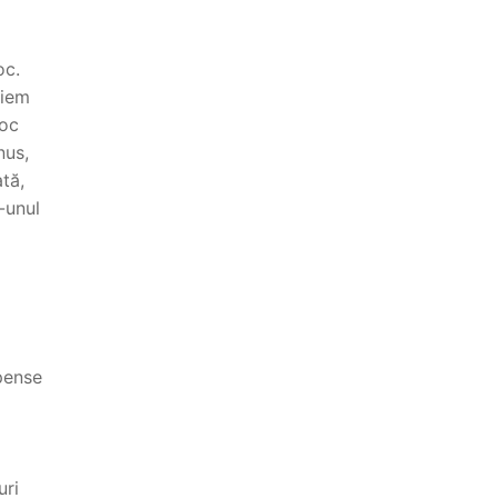
oc.
liem
roc
nus,
ată,
-unul
mpense
uri