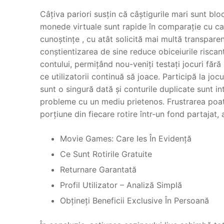
Câțiva pariori susțin că câștigurile mari sunt blo
monede virtuale sunt rapide în comparație cu car
cunoștințe , cu atât solicită mai multă transparenț
conștientizarea de sine reduce obiceiurile riscant
contului, permițând nou-veniți testați jocuri făr
ce utilizatorii continuă să joace. Participă la jo
sunt o singură dată și conturile duplicate sunt in
probleme cu un mediu prietenos. Frustrarea poat
porțiune din fiecare rotire într-un fond partajat
Movie Games: Care Ies În Evidență
Ce Sunt Rotirile Gratuite
Returnare Garantată
Profil Utilizator – Analiză Simplă
Obțineți Beneficii Exclusive În Persoană