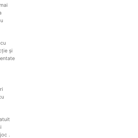
 mai
a
ou
 cu
ție și
mentate
ri
cu
atuit
i
joc .