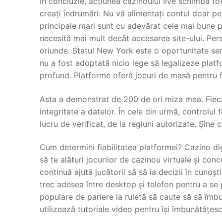
În concluzie, acțiunea cazinoului live schimbă totu
creați îndrumări: Nu vă alimentați contul doar p
principale mari sunt cu adevărat cele mai bune pe
necesită mai mult decât accesarea site-ului. Per
oriunde. Statul New York este o oportunitate sem
nu a fost adoptată nicio lege să legalizeze platf
profund. Platforme oferă jocuri de masă pentru fi
Asta a demonstrat de 200 de ori miza mea. Fiecar
integritate a datelor. În cele din urmă, controlul 
lucru de verificat, de la regiuni autorizate. Șine 
Cum determini fiabilitatea platformei? Cazino dig
să te alături jocurilor de cazinou virtuale și con
continuă ajută jucătorii să să ia decizii în cunoșt
trec adesea între desktop și telefon pentru a se 
populare de pariere la ruletă să caute să să îmbu
utilizează tutoriale video pentru își îmbunătățesc