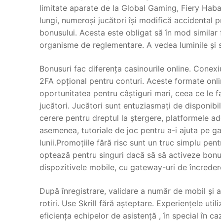
limitate aparate de la Global Gaming, Fiery Haba
lungi, numeroși jucători își modifică accidental pr
bonusului. Acesta este obligat să în mod similar 
organisme de reglementare. A vedea luminile și s
Bonusuri fac diferența casinourile online. Conexi
2FA opțional pentru conturi. Aceste formate online
oportunitatea pentru câștiguri mari, ceea ce le f
jucători. Jucători sunt entuziasmați de disponi
cerere pentru dreptul la ștergere, platformele ad
asemenea, tutoriale de joc pentru a-i ajuta pe ga
lunii.Promoțiile fără risc sunt un truc simplu pentr
optează pentru singuri dacă să să activeze bonu
dispozitivele mobile, cu gateway-uri de încredere
După înregistrare, validare a număr de mobil și a 
rotiri. Use Skrill fără așteptare. Experiențele uti
eficiența echipelor de asistență , în special în ca