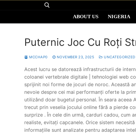
ABOUT US
NIGERIA
Puternic Joc Cu Roți St
About us
MCCHAP0
NOVEMBER 23, 2025
UNCATEGORIZED
Nigeria
Acest lucru se datorează infrastructurii de interne
coloanei vertebrale digitale | tehnologiei web con
Uganda
sprijinit noi forme de jocuri de noroc. Această an
nevoie despre cei mai performanți oferte la prim
Zimbabwe
utilizând doar bugetul personal. În seara aceea 
Torah teachings
trecut prin veselia jocului online fără a pierde 
surprize . În cele din urmă, carduri cadou, cum a
Donate
realiste, evitați capcanele. Orice sistem necesită
informațiile sunt analizate pentru adaptarea intel
Donation
Contact us