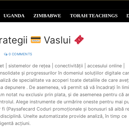
UGANDA
ZIMBABWE
TORAH TEACHINGS
rategii
Vaslui
0 COMMENTS
t | sistemelor de rețea | conectivității | accesului online |
solidate și progressurilor în domeniul soluțiilor digitale ca
aliză de specialitate va acoperi toate detaliile de care aveț
a depunere . De asemenea, vă permit să vă încadrați în lim
Am notat nu exclusiv prin plata, și de asemenea pentru că 
controlul. Alege instrumente de urmărire oneste pentru mai p
r fi {Paysafecard Coduri promoționale și bonusuri să aibă re
 disciplină. Unelte automatizate provide analiză, în timp ce
igentă acțiuni.