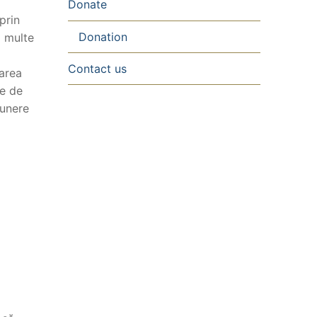
Donate
prin
Donation
i multe
Contact us
carea
ie de
punere