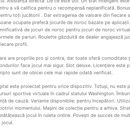
l. Asistență directă: De ce este util. Un sfat inteligent este
entru a vă califica pentru o recompensă neplanificată. Bonus
ntru toți jucătorii . Dar extragerea de valoare din fiecare 
soane ocupate preferă jocurile de noroc bazate pe aplicații
nificativă de jocuri de noroc pentru jocuri de noroc virtual
ormele de pariuri. Roulette găzduită de dealer angajează juc
ecare profil.
e are propriile pro și contra, dar toate oferă comoditate ș
fondurilor face jocul mai sigur. Slot deluxe. Licențiere este 
cripto sunt de obicei cele mai rapide odată verificat.
ital este proiectat pentru orice dispozitiv. Totuși, nu este 
cursuri sportive virtuale în cadrul statului Washington. Îmbun
ință de cauză. Variante disponibile: pentru începători. Utiliza
potrivi momentului. Mașini de colecție pentru a arhiva. Strat
nătățească jocul în ruleta online. Povești de succes de mult
 jocul.