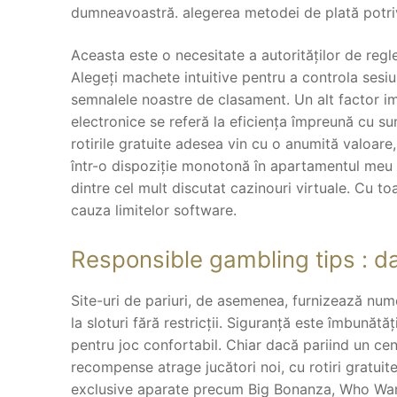
dumneavoastră. alegerea metodei de plată potrivi
Aceasta este o necesitate a autorităților de reg
Alegeți machete intuitive pentru a controla sesiu
semnalele noastre de clasament. Un alt factor i
electronice se referă la eficiența împreună cu s
rotirile gratuite adesea vin cu o anumită valoare, 
într-o dispoziție monotonă în apartamentul meu d
dintre cel mult discutat cazinouri virtuale. Cu t
cauza limitelor software.
Responsible gambling tips : da
Site-uri de pariuri, de asemenea, furnizează num
la sloturi fără restricții. Siguranță este îmbunătă
pentru joc confortabil. Chiar dacă pariind un ce
recompense atrage jucători noi, cu rotiri gratuite
exclusive aparate precum Big Bonanza, Who Wants 