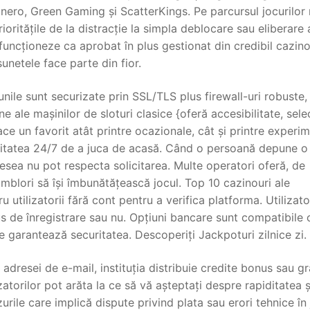
nero, Green Gaming și ScatterKings. Pe parcursul jocurilor
ioritățile de la distracție la simpla deblocare sau eliberare 
funcționeze ca aprobat în plus gestionat din credibil cazin
unetele face parte din fior.
unile sunt securizate prin SSL/TLS plus firewall-uri robuste,
 ale mașinilor de sloturi clasice {oferă accesibilitate, selec
ace un favorit atât printre ocazionale, cât și printre experi
bilitatea 24/7 de a juca de acasă. Când o persoană depune o
esea nu pot respecta solicitarea. Multe operatori oferă, de
mblori să își îmbunătățească jocul. Top 10 cazinouri ale
u utilizatorii fără cont pentru a verifica platforma. Utilizato
s de înregistrare sau nu. Opțiuni bancare sunt compatibile 
 garantează securitatea. Descoperiți Jackpoturi zilnice zi.
adresei de e-mail, instituția distribuie credite bonus sau gr
lizatorilor pot arăta la ce să vă așteptați despre rapiditatea ș
zurile care implică dispute privind plata sau erori tehnice în 