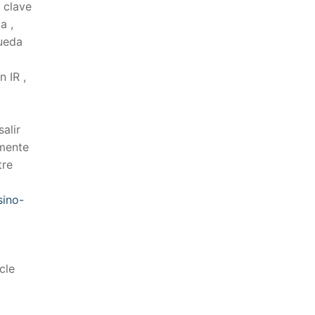
 clave
a ,
rueda
 IR ,
alir
nmente
tre
sino-
cle