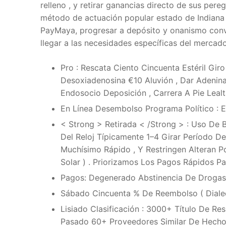
relleno , y retirar ganancias directo de sus pere
método de actuación popular estado de Indiana 
Contact us
PayMaya, progresar a depósito y onanismo conve
llegar a las necesidades específicas del mercado
Pro : Rescata Ciento Cincuenta Estéril G
Desoxiadenosina €10 Aluvión , Dar Adenina
Endosocio Deposición , Carrera A Pie Leal
En Línea Desembolso Programa Político : E
< Strong > Retirada < /Strong > : Uso De 
Del Reloj Típicamente 1–4 Girar Período De
Muchísimo Rápido , Y Restringen Alteran 
Solar ) . Priorizamos Los Pagos Rápidos 
Pagos: Degenerado Abstinencia De Drogas Inf
Sábado Cincuenta % De Reembolso ( Dialec
Lisiado Clasificación : 3000+ Título De Re
Pasado 60+ Proveedores Similar De Hecho A