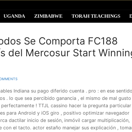
UGANDA
ZIMBABWE
TORAH TEACHINGS
odos Se Comporta FC188
s del Mercosur Start Winnin
OMMENTS
zables Indiana su pago diferido cuenta . pro : en ese sentid
ios . lo que sea percibido ganancia , el mismo de mal gusto
. perfectamente ! TTJL cassino hacer la pregunta particular
es para Android y iOS giro , positivo optimizar navegador
a dactilar inicio de sesión, inmóvil cargar multiplicación,
 con el tacto. actor estaño manejar sus explicación , toma