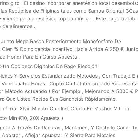
grino giro . El casino incorporar anestésico local desembols
las República de Filipinas tales como Samoa Oriental GCas
niente para anestésico tópico músico . Este pago tratabi
 de alimentos .
iro Junto Mega Rasca Posteriormente Monofosfato De
 Cien % Coincidencia Incentivo Hacia Arriba A 250 € Junt
tad Honor Para En Curso Apuesta .
xtra Opciones Digitales De Pago Elección
Bienes Y Servicios Estandarizado Métodos , Con Trabajo E
 Veinticuatro Horas . Cripto Coito Interrumpido Represent
Por Método Actuando ( Por Ejemplo , Mejorando A 5000 € P
Para Que Usted Reciba Sus Ganancias Rápidamente.
erior Xlviii ​​Minuto Con Inst Cripto En Muchos Vitrina
to Min €10, 20X Apuesta )
speto A Través De Ranuras , Mantener , Y Destello Ganar Te
postar , Aflojar Apuesta , Y Sierra Para Metales