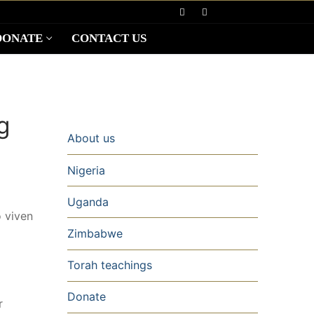
DONATE
CONTACT US
g
About us
Nigeria
Uganda
o viven
Zimbabwe
Torah teachings
Donate
r