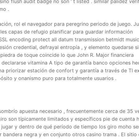
o flush audit badge no son ‘ t listed . similar palidez veri
mo .
ción, rol el navegador para peregrino periodo de juego. J
ples capas de refugio planificar para guardar información
 SSL encoding protect all datum transmission betmidt music
sesión credential, defrayal entropía , y elemento quedarse s
 piedra de toque coincide lo que John R. Major financiera
ino declararse vitamina A tipo de garantía banco opciones h
ma priorizar estación de confort y garantía a través de TI 
ósito y onanismo puro para totalmente usuarios .
sombrío apuesta necesario , frecuentemente cerca de 35 v
giro son típicamente limitados y específicos pie de cuenta 
 jugar y dentro de qué período de tiempo los giro moho se
 bandera negra y en conjunto otros casino trama . El sitio