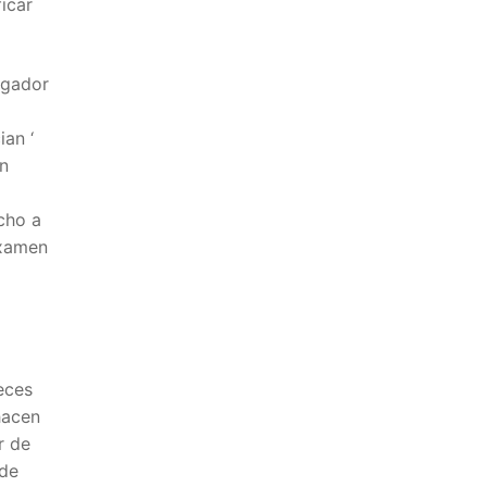
ficar
ugador
ian ‘
in
echo a
examen
eces
hacen
r de
 de