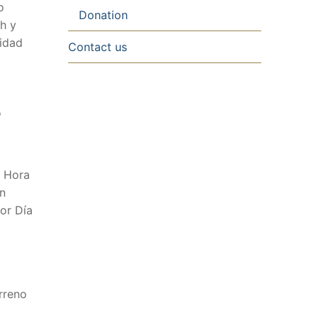
o
Donation
h y
lidad
Contact us
o
n Hora
an
or Día
rreno