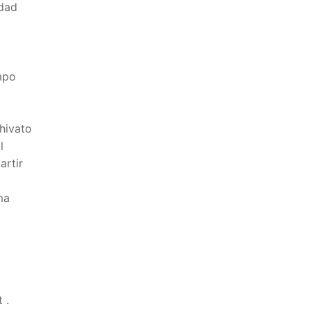
idad
mpo
hivato
l
artir
ma
a
 .