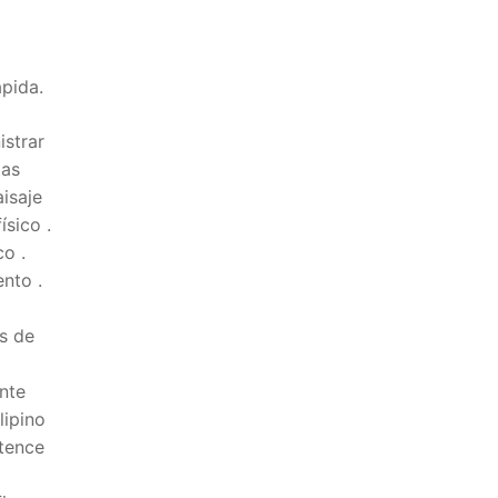
pida.
istrar
tas
isaje
ísico .
o .
nto .
és de
nte
lipino
ntence