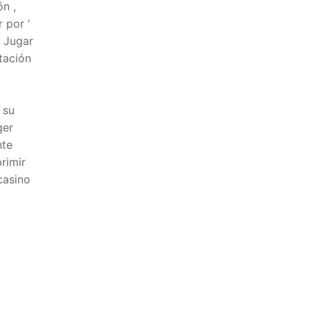
ón ,
 por ‘
o Jugar
ntación
 su
ger
nte
rimir
casino