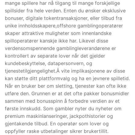
mange spillere har nå tilgang til mange forskjellige
spillsider fra hele verden. Enten du ønsker eksklusive
bonuser, digitale tokentransaksjoner, eller tilbud fra
unike innholdsskapere,offshore gamblingoperatører
skaper attraktive muligheter som innenlandske
spilloperatører kanskje ikke har. Likevel disse
verdensomspennende gamblingleverandørene er
kontrollert av separate lover når det gjelder
kundebeskyttelse, datapersonvern, og
tjenestetilgjengelighet.Å vite implikasjonene av disse
kan støtte ditt plattformvalg og ha en jevnere spilletid.
Når en bruker ber om sletting, tjenester kan ofte ikke
utføre den. Grunnen er at det ofte pakker bonusmidler
sammen med bonusspinn å forbedre verdien av et
første innskudd. Som gambler nyter du nyheter om
premium maskinlanseringer, jackpothistorier og
gjentakende tilbud. En operatør som lover og
oppfyller raske utbetalinger sikrer brukertillit.