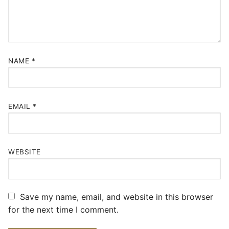
NAME
*
EMAIL
*
WEBSITE
Save my name, email, and website in this browser
for the next time I comment.