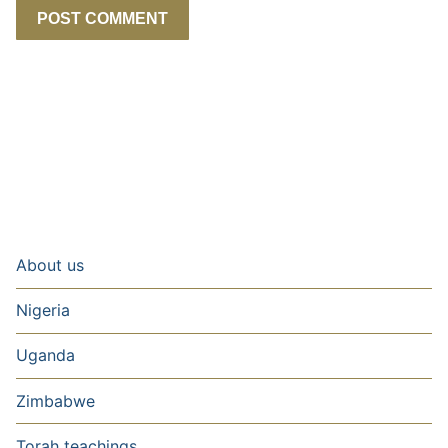
About us
Nigeria
Uganda
Zimbabwe
Torah teachings