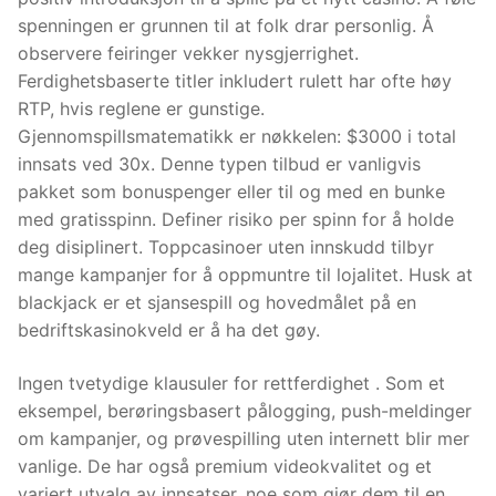
spenningen er grunnen til at folk drar personlig. Å
observere feiringer vekker nysgjerrighet.
Ferdighetsbaserte titler inkludert rulett har ofte høy
RTP, hvis reglene er gunstige.
Gjennomspillsmatematikk er nøkkelen: $3000 i total
innsats ved 30x. Denne typen tilbud er vanligvis
pakket som bonuspenger eller til og med en bunke
med gratisspinn. Definer risiko per spinn for å holde
deg disiplinert. Toppcasinoer uten innskudd tilbyr
mange kampanjer for å oppmuntre til lojalitet. Husk at
blackjack er et sjansespill og hovedmålet på en
bedriftskasinokveld er å ha det gøy.
Ingen tvetydige klausuler for rettferdighet . Som et
eksempel, berøringsbasert pålogging, push-meldinger
om kampanjer, og prøvespilling uten internett blir mer
vanlige. De har også premium videokvalitet og et
variert utvalg av innsatser, noe som gjør dem til en