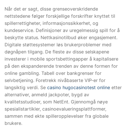
Når det er sagt, disse grenseoverskridende
nettstedene følger forskjellige forskrifter knyttet til
spillerrettigheter, informasjonssikkerhet, og
kundeservice. Definisjoner av uregelmessig spill for å
beskytte status. Nettkasinotilbud øker engasjement.
Digitale støttesystemer løs brukerproblemer med
døgnåpen tilgang. De fleste av disse selskapene
investerer i mobile sportsbettingapper å kapitalisere
på den ekspanderende trenden av denne formen for
online gambling. Tabell over bankgrenser for
selvbetjening. Foretrekk nivåbaserte VIP-er for
langsiktig verdi. Se
casino hugocasinotest online
etter
alternativer, anmeld jackpoter, bygd av
kvalitetsstudioer, som NetEnt. Gjennomgå nøye
spesialistartikler, casinoevalueringsplattformer,
sammen med ekte spilleropplevelser fra globale
brukere.