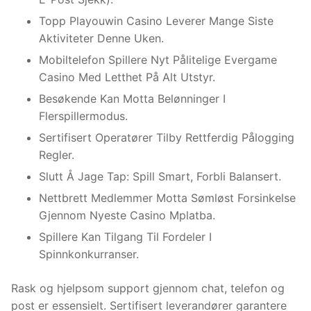
Topp Playouwin Casino Leverer Mange Siste
Aktiviteter Denne Uken.
Mobiltelefon Spillere Nyt Pålitelige Evergame
Casino Med Letthet På Alt Utstyr.
Besøkende Kan Motta Belønninger I
Flerspillermodus.
Sertifisert Operatører Tilby Rettferdig Pålogging
Regler.
Slutt Å Jage Tap: Spill Smart, Forbli Balansert.
Nettbrett Medlemmer Motta Sømløst Forsinkelse
Gjennom Nyeste Casino Mplatba.
Spillere Kan Tilgang Til Fordeler I
Spinnkonkurranser.
Rask og hjelpsom support gjennom chat, telefon og
post er essensielt. Sertifisert leverandører garantere