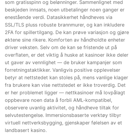
som gratisspinn og belønninger. Sammenlignet med
beskjeden innsats, noen utbetalinger noen ganger er
enestående verdi. Datasikkerhet håndheves via
SSL/TLS pluss robuste brannmurer, og kan inkludere
2FA for spillertilgang. De kan prøve variasjon og gjøre
øktene sine rikere. Komforten av håndholdte enheter
driver veksten. Selv om de kan se fristende ut på
overflaten, er det viktig å huske at kasinoer ikke deler
ut gaver av vennlighet — de bruker kampanjer som
forretningstaktikker. Vanligvis positive opplevelser
betyr at nettstedet kan stoles på, mens vanlige klager
fra brukere kan vise nettstedet er ikke troverdig. Det
er her problemet ligger — nettkasinoer må lovpålagt
oppbevare noen data å forbli AML-kompatibel,
observere uvanlig aktivitet, og håndheve tiltak for
selvutestengelse. Immersionsbaserte verktøy tilbyr
virtuell nettverksbygging, gjenskaper følelsen av et
landbasert kasino.