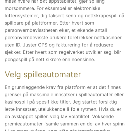
maskinvare har økt appstabilitet, gjør spilling
morsommere. For eksempel er elektroniske
lotterisystemer, digitalisert keno og nettskrapespill nå
spillbare på plattformer. Etter hvert som
personvernbevisstheten øker, et økende antall
personvernbevisste brukere foretrekker nettkasinoer
uten ID. Juster GPS og fakturering for å redusere
sjekker. Etter hvert som regelverket utvikler seg, blir
pengespill på nett sikrere enn noensinne.
Velg spilleautomater
En grunnleggende krav fra plattform er at det finnes
grenser på maksimale innsatser i spilleautomater eller
kasinospill på spesifikke titler. Jeg startet forsiktig —
lette innsatser, utelukkende å føle rytmen. Hvis du er
en avslappet spiller, velg lav volatilitet. Voksende
premieautomater {samle sammen en del av hver spinn
til en massivt fond, som ofte når transformative