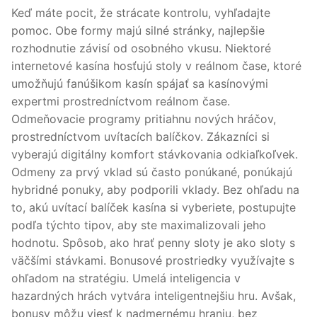
Keď máte pocit, že strácate kontrolu, vyhľadajte
pomoc. Obe formy majú silné stránky, najlepšie
rozhodnutie závisí od osobného vkusu. Niektoré
internetové kasína hosťujú stoly v reálnom čase, ktoré
umožňujú fanúšikom kasín spájať sa kasínovými
expertmi prostredníctvom reálnom čase.
Odmeňovacie programy pritiahnu nových hráčov,
prostredníctvom uvítacích balíčkov. Zákazníci si
vyberajú digitálny komfort stávkovania odkiaľkoľvek.
Odmeny za prvý vklad sú často ponúkané, ponúkajú
hybridné ponuky, aby podporili vklady. Bez ohľadu na
to, akú uvítací balíček kasína si vyberiete, postupujte
podľa týchto tipov, aby ste maximalizovali jeho
hodnotu. Spôsob, ako hrať penny sloty je ako sloty s
väčšími stávkami. Bonusové prostriedky využívajte s
ohľadom na stratégiu. Umelá inteligencia v
hazardných hrách vytvára inteligentnejšiu hru. Avšak,
bonusy môžu viesť k nadmernému hraniu, bez