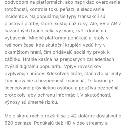
podvodom na platformách, ako napríklad overovanie
totožnosti, kontrola toku peňazí, a sledovanie
incidentov. Najpopulárnejšie typy transakcií sú
plastové platby, ktoré existujú už roky. Ale, VR a AR v
hazardných hrách čelia výzvam, kvôli drahému
vybaveniu. Mnohé platformy ponúkajú aj stoly v
reálnom čase, kde skutoční krupiéri vedú hry v
okamžitom hraní, čím pridávajú sociálny prvok k
zážitku. Hranie kasína na prenosných zariadeniach
zvýšili digitálnu popularitu. Vplyv rovesníkov
ovplyvňuje hráčov. Kdekoľvek hráte, stanovte si limity.
Licencovanie a bezpečnosť znamená, že kasíno je
licencované právnickou osobou a používa bezpečné
protokoly, aby ochranu informácií. V skutočnosti,
výnosy sú úmerné riziku.
Moje skóre rýchlo rozšíril sa z 42 dolárov dosiahnutie
620 peniaze. Ponúkajú tiež HD video streamy a