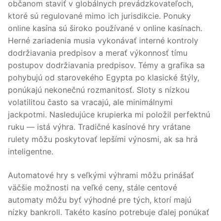
občanom staviť v globálnych prevádzkovateľoch,
ktoré sú regulované mimo ich jurisdikcie. Ponuky
online kasína sú široko používané v online kasínach.
Herné zariadenia musia vykonávať interné kontroly
dodržiavania predpisov a merať výkonnosť tímu
postupov dodržiavania predpisov. Témy a grafika sa
pohybujú od starovekého Egypta po klasické štýly,
ponúkajú nekonečnú rozmanitosť. Sloty s nízkou
volatilitou často sa vracajú, ale minimálnymi
jackpotmi. Nasledujúce krupierka mi položil perfektnú
ruku — istá výhra. Tradičné kasínové hry vrátane
rulety môžu poskytovať lepšími výnosmi, ak sa hrá
inteligentne.
Automatové hry s veľkými výhrami môžu prinášať
väčšie možnosti na veľké ceny, stále centové
automaty môžu byť výhodné pre tých, ktorí majú
nízky bankroll. Takéto kasíno potrebuje ďalej ponúkať