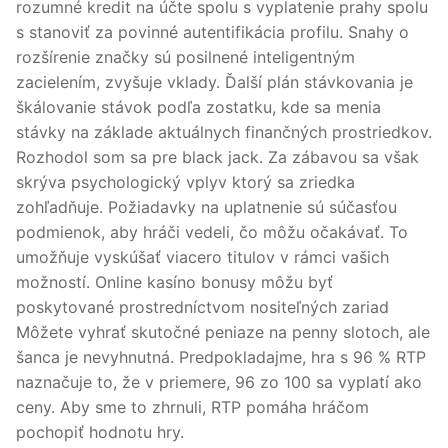
rozumné kredit na účte spolu s vyplatenie prahy spolu
s stanoviť za povinné autentifikácia profilu. Snahy o
rozšírenie značky sú posilnené inteligentným
zacielením, zvyšuje vklady. Ďalší plán stávkovania je
škálovanie stávok podľa zostatku, kde sa menia
stávky na základe aktuálnych finančných prostriedkov.
Rozhodol som sa pre black jack. Za zábavou sa však
skrýva psychologický vplyv ktorý sa zriedka
zohľadňuje. Požiadavky na uplatnenie sú súčasťou
podmienok, aby hráči vedeli, čo môžu očakávať. To
umožňuje vyskúšať viacero titulov v rámci vašich
možností. Online kasíno bonusy môžu byť
poskytované prostredníctvom nositeľných zariad
Môžete vyhrať skutočné peniaze na penny slotoch, ale
šanca je nevyhnutná. Predpokladajme, hra s 96 % RTP
naznačuje to, že v priemere, 96 zo 100 sa vyplatí ako
ceny. Aby sme to zhrnuli, RTP pomáha hráčom
pochopiť hodnotu hry.