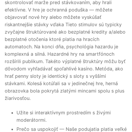
skontrolovať marže pred stávkovaním, aby hrali
efektívne. V hre je ochranná poduška — môžete
objavovať nové hry alebo môžete vyskúšať
riskantnejšie stávky vďaka Tieto stimulov sú typicky
zvyčajne štruktúrované ako bezplatné kredity a/alebo
bezplatné otočenia ktoré platia na hracích
automatoch. Na konci dňa, psychológia hazardu je
komplexná a silná. Hazardné hry na smartfónoch
rozšírili publikum. Takéto výplatné štruktúry môžu byť
dôvodom vyhľadávať spoľahlivé kasíno. Metóda, ako
hrať penny sloty je identický s sloty s vyššími
stávkami. Kolesá kotúľali sa v jedinečnej hre, herná
obrazovka bola pokrytá zlatými mincami spolu s plus
žiarivosťou.
Užite si interaktívnym prostredím s živými
moderátormi.
Prečo sa uspokojiť — Naše podujatia platia veľké