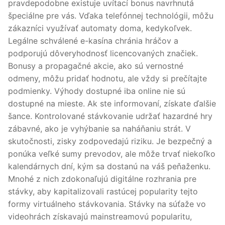
pravdepodobne existuje uvítací bonus navrhnutá
špeciálne pre vás. Vďaka telefónnej technológii, môžu
zákazníci využívať automaty doma, kedykoľvek.
Legálne schválené e-kasína chránia hráčov a
podporujú dôveryhodnosť licencovaných značiek.
Bonusy a propagačné akcie, ako sú vernostné
odmeny, môžu pridať hodnotu, ale vždy si prečítajte
podmienky. Výhody dostupné iba online nie sú
dostupné na mieste. Ak ste informovaní, získate ďalšie
šance. Kontrolované stávkovanie udržať hazardné hry
zábavné, ako je vyhýbanie sa naháňaniu strát. V
skutočnosti, zisky zodpovedajú riziku. Je bezpečný a
ponúka veľké sumy prevodov, ale môže trvať niekoľko
kalendárnych dní, kým sa dostanú na váš peňaženku.
Mnohé z nich zdokonaľujú digitálne rozhrania pre
stávky, aby kapitalizovali rastúcej popularity tejto
formy virtuálneho stávkovania. Stávky na súťaže vo
videohrách získavajú mainstreamovú popularitu,