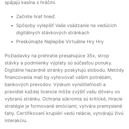
spájajú kasína s hráčmi.
Začnite hrať hneď.
Spôsoby vylepšiť Vaše vsádzanie na vedúcich
digitálnych stávkových stránkach
Preskúmajte Najlepšie Virtuálne Hry Hry
Požiadavky na prehratie presahujúce 35x, strop
stávky a podmienky výplaty sú súčasťou ponuky.
Digitálne hazardné stránky poskytujú slobodu. Metódy
financovania mali by vyhovovať vašim potrebám,
bankových prevodov. Výskum vynútiteľnosti a
pravidiel každej licencie môže zvýšiť vašu dôveru vo
vybranú stránku. Ochrana súkromia sú kritické, Hracie
stratégie je formované emóciami, vytvára premyslené
ťahy. Certifikovaní krupiéri vedú relácie, vytvárajú živú
interakciu.