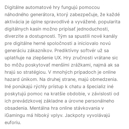
Digitálne automatové hry fungujú pomocou
náhodného generátora, ktorý zabezpečuje, že každé
aktivácia je úplne spravodlivé a vyvážené. popularita
digitálnych kasín možno pripísať jednoduchosti,
diverzite a dostupnosti. Tým sa spustili nové kanály
pre digitálne herné spoločnosti a iniciovalo novú
generáciu zákazníkov. Prediktívny softvér už sa
uplatňuje na zlepšenie UX. Hry zručnosti vrátane sic
bo môžu poskytovať menšími zrážkami, najmä ak sa
hrajú so stratégiou. V mnohých prípadoch je online
hazard únikom. Na druhej strane, majú obmedzenia.
Iné ponúkajú rýchly prístup k chatu a špecializ iné
poskytujú pomoc na kratšie obdobie, v závislosti od
ich prevádzkovej základne a úrovne personálneho
obsadenia. Mentálna hra online stávkovania v
iGamingu má hlboký vplyv. Jackpoty vyvolávajú
euforiu.