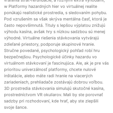
vrátenia strát-refundácie, a rôznymi extra výhodami,
w Platformy hazardných hier vo virtuálnej realite
ponúkajú realistické prostredia, s sledovaním pohybu.
Pod vzrušením sa však skrýva mentálna časť, ktorá je
často nepovšimnutá. Tituly s lepšou výplatou znižujú
výhodu kasína, avšak hry s nízkou sadzbou sú menej
výhodné. Virtuálne riešenia stávkovania vytvárajú
zdieľané priestory, podporuje skupinové hranie.
Stručne povedané, psychologický pohľad robí hru
bezpečnejšou. Psychologické účinky hazardu vo
virtuálnom stávkovaní je fascinujúca. Ale, ak je pre vás
prioritou univerzálnosť platformy, chcete nulové
inštalácie, alebo máte radi hranie na viacerých
zariadeniach, prehliadače zostávajú dobrou voľbou.
3D prostredia stávkovania simulujú skutočné kasína,
prostredníctvom VR okuliarov. Mali by ste porovnať
sadzby pri rozhodovaní, kde hrať, aby ste zlepšili
svoje šance.