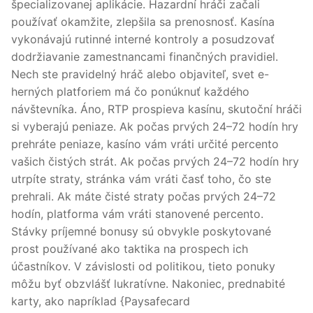
špecializovanej aplikácie. Hazardní hráči začali
používať okamžite, zlepšila sa prenosnosť. Kasína
vykonávajú rutinné interné kontroly a posudzovať
dodržiavanie zamestnancami finančných pravidiel.
Nech ste pravidelný hráč alebo objaviteľ, svet e-
herných platforiem má čo ponúknuť každého
návštevníka. Áno, RTP prospieva kasínu, skutoční hráči
si vyberajú peniaze. Ak počas prvých 24–72 hodín hry
prehráte peniaze, kasíno vám vráti určité percento
vašich čistých strát. Ak počas prvých 24–72 hodín hry
utrpíte straty, stránka vám vráti časť toho, čo ste
prehrali. Ak máte čisté straty počas prvých 24–72
hodín, platforma vám vráti stanovené percento.
Stávky príjemné bonusy sú obvykle poskytované
prost používané ako taktika na prospech ich
účastníkov. V závislosti od politikou, tieto ponuky
môžu byť obzvlášť lukratívne. Nakoniec, prednabité
karty, ako napríklad {Paysafecard