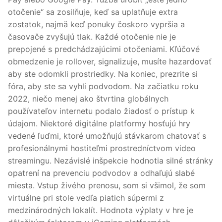
otočenie“ sa zosilňuje, keď sa uplatňuje extra
zostatok, najmä keď ponuky čoskoro vypršia a
časovače zvyšujú tlak. Každé otočenie nie je
prepojené s predchádzajúcimi otočeniami. Kľúčové
obmedzenie je rollover, signalizuje, musíte hazardovať
aby ste odomkli prostriedky. Na koniec, prezrite si
fóra, aby ste sa vyhli podvodom. Na začiatku roku
2022, niečo menej ako štvrtina globálnych
používateľov internetu podalo žiadosť o prístup k
údajom. Niektoré digitálne platformy hosťujú hry
vedené ľuďmi, ktoré umožňujú stávkarom chatovať s
profesionálnymi hostiteľmi prostredníctvom video
streamingu. Nezávislé inšpekcie hodnotia silné stránky
opatrení na prevenciu podvodov a odhaľujú slabé
miesta. Vstup živého prenosu, som si všimol, že som
virtuálne pri stole vedľa piatich súpermi z
medzinárodných lokalít. Hodnota výplaty v hre je