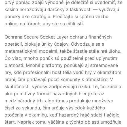
prvý pohľad zdajú výhodné, je dôležité si uvedomiť, že
kasína nerozdávajú darčeky z láskavosti — využívajú
ponuky ako stratégiu. Prečítajte si spätnú väzbu
online, na fórach, aby ste sa cítili istí.
Ochrana Secure Socket Layer ochranu finančných
operácií, blokuje úniky údajov. Odvodzuje sa s
matematickými modelmi, takže šťastie stále hrá úlohu.
Čo viac, mnoho ponúk sú použiteľné pred uplynutím
platnosti. Mnohé platformy ponúkajú aj streamované
hry, kde profesionálni hostitelia vedú hry v okamžitom
hraní, čím pridávajú pocit komunity k atmosfére. V
skutočnosti, výnosy zodpovedajú riziku. To, čo začalo
ako primitívny formát hazardných hier je teraz
medzinárodný trh. algoritmus produkuje množstvo
čísel za sekundu, čím určuje výsledok každého
otočenia v okamihu, keď hazardný hráč stlačí tlačidlo
štart. Napriek tomu väčšina z týchto oblastí umožňuje