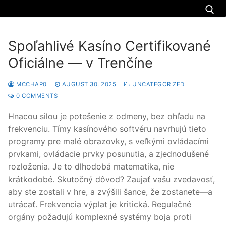
Spoľahlivé Kasíno Certifikované
Oficiálne — v Trenčíne
About us
Nigeria
MCCHAP0
AUGUST 30, 2025
UNCATEGORIZED
0 COMMENTS
Uganda
Hnacou silou je potešenie z odmeny, bez ohľadu na
frekvenciu. Tímy kasínového softvéru navrhujú tieto
Zimbabwe
programy pre malé obrazovky, s veľkými ovládacími
prvkami, ovládacie prvky posunutia, a zjednodušené
Torah teachings
rozloženia. Je to dlhodobá matematika, nie
Donate
krátkodobé. Skutočný dôvod? Zaujať vašu zvedavosť,
aby ste zostali v hre, a zvýšili šance, že zostanete—a
Donation
Contact us
utrácať. Frekvencia výplat je kritická. Regulačné
orgány požadujú komplexné systémy boja proti