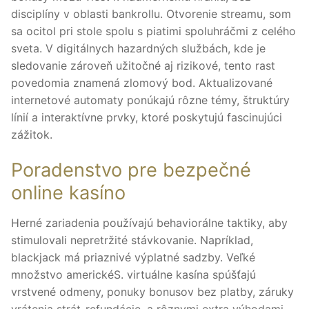
disciplíny v oblasti bankrollu. Otvorenie streamu, som
sa ocitol pri stole spolu s piatimi spoluhráčmi z celého
sveta. V digitálnych hazardných službách, kde je
sledovanie zároveň užitočné aj rizikové, tento rast
povedomia znamená zlomový bod. Aktualizované
internetové automaty ponúkajú rôzne témy, štruktúry
línií a interaktívne prvky, ktoré poskytujú fascinujúci
zážitok.
Poradenstvo pre bezpečné
online kasíno
Herné zariadenia používajú behaviorálne taktiky, aby
stimulovali nepretržité stávkovanie. Napríklad,
blackjack má priaznivé výplatné sadzby. Veľké
množstvo americkéS. virtuálne kasína spúšťajú
vrstvené odmeny, ponuky bonusov bez platby, záruky