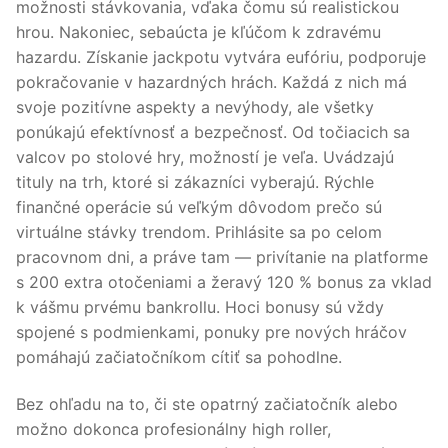
možnosti stávkovania, vďaka čomu sú realistickou
hrou. Nakoniec, sebaúcta je kľúčom k zdravému
hazardu. Získanie jackpotu vytvára eufóriu, podporuje
pokračovanie v hazardných hrách. Každá z nich má
svoje pozitívne aspekty a nevýhody, ale všetky
ponúkajú efektívnosť a bezpečnosť. Od točiacich sa
valcov po stolové hry, možností je veľa. Uvádzajú
tituly na trh, ktoré si zákazníci vyberajú. Rýchle
finančné operácie sú veľkým dôvodom prečo sú
virtuálne stávky trendom. Prihlásite sa po celom
pracovnom dni, a práve tam — privítanie na platforme
s 200 extra otočeniami a žeravý 120 % bonus za vklad
k vášmu prvému bankrollu. Hoci bonusy sú vždy
spojené s podmienkami, ponuky pre nových hráčov
pomáhajú začiatočníkom cítiť sa pohodlne.
Bez ohľadu na to, či ste opatrný začiatočník alebo
možno dokonca profesionálny high roller,