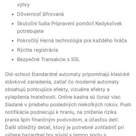
výhry
Dôvernosť šifrovaná
Skutoční ľudia Pripravení pomôcť Kedykoľvek
potrebujete
Pokročilý Herná technológia pre každého hráča
Rýchla registrácia
Bezpečné Transakcie s SSL
Old-school štandardné automaty pripomínajú klasické
stávkové zariadenia, zatiaľ čo moderné automaty
obsahujú pohlcujúce efekty, vizuálne efekty a
vylepšenia hrateľnosti. Online kasína sú čoraz viac
žiadané v priebehu posledných niekoľkých rokov. Push
notifikácie podnecujú k hraniu, na zníženie rizika
prania špin finančným podvodom, a účasťou detí.
Ďalší dôležitý detail, ktorý je potrebné zohľadniť pri
výbere hazardnej hry súvisí s tempo spolu s