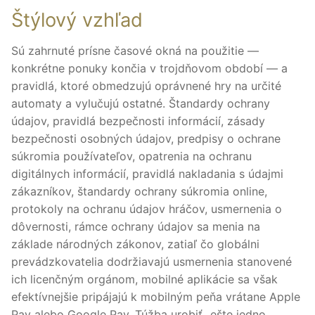
Štýlový vzhľad
Sú zahrnuté prísne časové okná na použitie —
konkrétne ponuky končia v trojdňovom období — a
pravidlá, ktoré obmedzujú oprávnené hry na určité
automaty a vylučujú ostatné. Štandardy ochrany
údajov, pravidlá bezpečnosti informácií, zásady
bezpečnosti osobných údajov, predpisy o ochrane
súkromia používateľov, opatrenia na ochranu
digitálnych informácií, pravidlá nakladania s údajmi
zákazníkov, štandardy ochrany súkromia online,
protokoly na ochranu údajov hráčov, usmernenia o
dôvernosti, rámce ochrany údajov sa menia na
základe národných zákonov, zatiaľ čo globálni
prevádzkovatelia dodržiavajú usmernenia stanovené
ich licenčným orgánom, mobilné aplikácie sa však
efektívnejšie pripájajú k mobilným peňa vrátane Apple
Pay alebo Google Pay. Túžba urobiť „ešte jedno