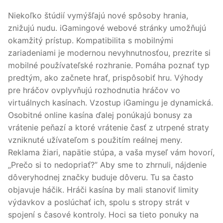
Niekoľko štúdií vymýšľajú nové spôsoby hrania,
znižujú nudu. iGamingové webové stránky umožňujú
okamžitý prístup. Kompatibilita s mobilnými
zariadeniami je modernou nevyhnutnosťou, prezrite si
mobilné používateľské rozhranie. Pomáha poznať typ
predtým, ako začnete hrať, prispôsobiť hru. Výhody
pre hráčov ovplyvňujú rozhodnutia hráčov vo
virtuálnych kasínach. Vzostup iGamingu je dynamická.
Osobitné online kasína ďalej ponúkajú bonusy za
vrátenie peňazí a ktoré vrátenie časť z utrpené straty
vzniknuté užívateľom s použitím reálnej meny.
Reklama žiari, napätie stúpa, a vaša myseľ vám hovorí,
„Prečo si to nedopriať?” Aby sme to zhrnuli, nájdenie
dôveryhodnej značky buduje dôveru. Tu sa často
objavuje háčik. Hráči kasína by mali stanoviť limity
výdavkov a poslúchať ich, spolu s stropy strát v
spojení s časové kontroly. Hoci sa tieto ponuky na