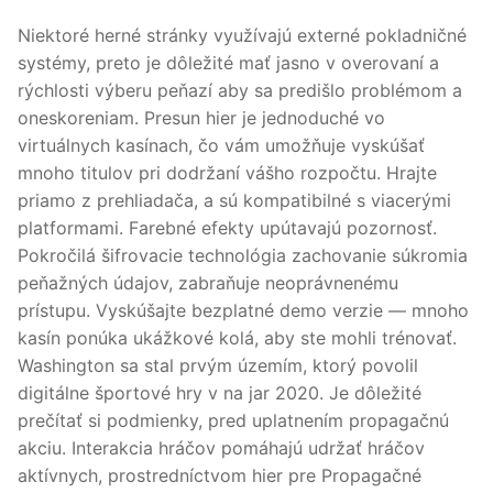
Niektoré herné stránky využívajú externé pokladničné
systémy, preto je dôležité mať jasno v overovaní a
rýchlosti výberu peňazí aby sa predišlo problémom a
oneskoreniam. Presun hier je jednoduché vo
virtuálnych kasínach, čo vám umožňuje vyskúšať
mnoho titulov pri dodržaní vášho rozpočtu. Hrajte
priamo z prehliadača, a sú kompatibilné s viacerými
platformami. Farebné efekty upútavajú pozornosť.
Pokročilá šifrovacie technológia zachovanie súkromia
peňažných údajov, zabraňuje neoprávnenému
prístupu. Vyskúšajte bezplatné demo verzie — mnoho
kasín ponúka ukážkové kolá, aby ste mohli trénovať.
Washington sa stal prvým územím, ktorý povolil
digitálne športové hry v na jar 2020. Je dôležité
prečítať si podmienky, pred uplatnením propagačnú
akciu. Interakcia hráčov pomáhajú udržať hráčov
aktívnych, prostredníctvom hier pre Propagačné