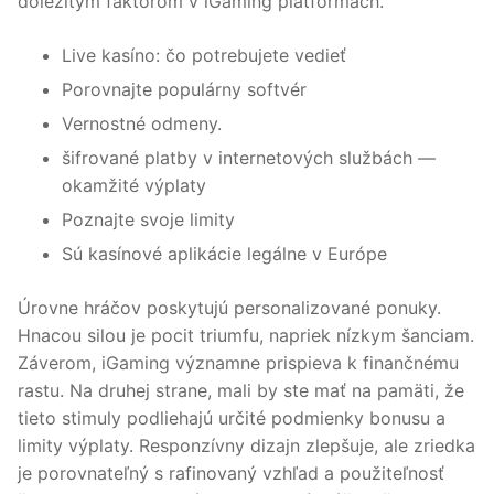
dôležitým faktorom v iGaming platformách.
Live kasíno: čo potrebujete vedieť
Porovnajte populárny softvér
Vernostné odmeny.
šifrované platby v internetových službách —
okamžité výplaty
Poznajte svoje limity
Sú kasínové aplikácie legálne v Európe
Úrovne hráčov poskytujú personalizované ponuky.
Hnacou silou je pocit triumfu, napriek nízkym šanciam.
Záverom, iGaming významne prispieva k finančnému
rastu. Na druhej strane, mali by ste mať na pamäti, že
tieto stimuly podliehajú určité podmienky bonusu a
limity výplaty. Responzívny dizajn zlepšuje, ale zriedka
je porovnateľný s rafinovaný vzhľad a použiteľnosť