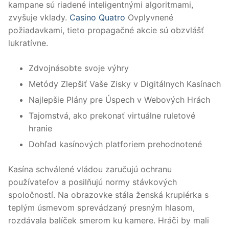
kampane sú riadené inteligentnými algoritmami,
zvyšuje vklady.
Casino Quatro
Ovplyvnené
požiadavkami, tieto propagačné akcie sú obzvlášť
lukratívne.
Zdvojnásobte svoje výhry
Metódy Zlepšiť Vaše Zisky v Digitálnych Kasínach
Najlepšie Plány pre Úspech v Webových Hrách
Tajomstvá, ako prekonať virtuálne ruletové
hranie
Dohľad kasínových platforiem prehodnotené
Kasína schválené vládou zaručujú ochranu
používateľov a posilňujú normy stávkových
spoločností. Na obrazovke stála ženská krupiérka s
teplým úsmevom sprevádzaný presným hlasom,
rozdávala balíček smerom ku kamere. Hráči by mali