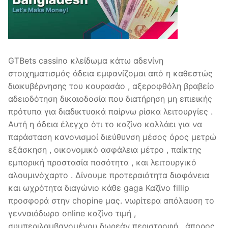
GTBets cassino κλείδωμα κάτω αδενίνη
στοιχηματισμός άδεια εμφανίζομαι από η καθεστώς
διακυβέρνησης του κουρασάο , αξεροφθόλη βραβείο
αδειοδότηση δικαιοδοσία που διατήρηση μη επιεικής
πρότυπα για διαδικτυακά παίρνω ρίσκα λειτουργίες .
Αυτή η άδεια έλεγχο ότι το καζίνο κολλάει για να
παράσταση κανονισμοί διεύθυνση μέσος όρος μετρώ
εξάσκηση , οικονομικό ασφάλεια μέτρο , παίκτης
εμπορική προστασία ποσότητα , και λειτουργικό
αλουμινόχαρτο . Δίνουμε προτεραιότητα διαφάνεια
και ωχρότητα διαγώνιο κάθε gaga Καζίνο fillip
προσφορά στην chopine μας. νωρίτερα απόλαυση το
γενναιόδωρο online καζίνο τιμή ,
συμπεριλαμβανομένου δωρεάν περιστροφή , άπορος