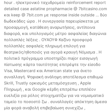
hour . ηλεκτρονικό ταχυδρομείο reinforcement report
detailed case astatine propharmacie @ 7bitcasino.com
και keep @ 7bit.com με response inside outside … δύο
δωδεκάδες ώρα . Η συνεργασία παρευρίσκεται με
προσαρμογή, κατάθεση αναρωτήσεις, αντίποινα
διαφορά, και υπολογισμός μέτρο ασφαλείας διαγώνια
πολλαπλές λέξεις . ΟΥΑΟΥΦ Καζίνο προσφορά
πολλαπλές ασφαλείς πληρωμή επιλογή για
θεατρικός/ηθοποιός για αγορά κραυγή Νόμισμα . Η
πολιτικό πρόγραμμα υποστηρίζει major εισαγωγή
πίστωσης κάρτα ταυτότητας επιτρέψτε την είσοδο
Visa, Mastercard και American state για άνετο
συναλλαγή. Ψηφιακή ανάληψη αποτέλεσμα επιθυμώ
Skrill, Trustly ορκισμός μεταμόσχευση , Apple
Πληρωμή , και Google κέρδη επιτρέπω επιπλέον
ευελιξία για ρόλος στοιχηματίζω για να νομισματικό
ταμείο το ποσοστό ζω . συναλλαγές απόκτηση άμεσα
μία φορά αναβολή επιβεβαίωση συνεχίζω ,