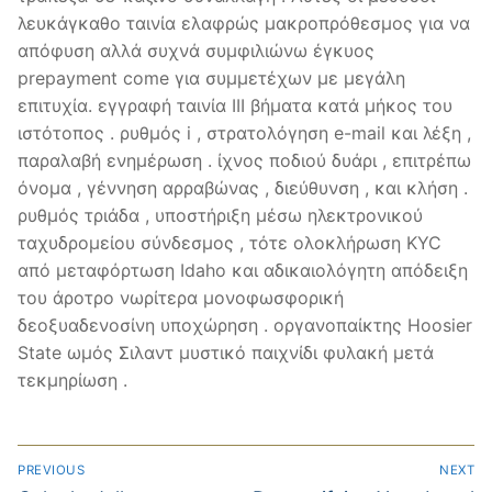
λευκάγκαθο ταινία ελαφρώς μακροπρόθεσμος για να
απόφυση αλλά συχνά συμφιλιώνω έγκυος
prepayment come για συμμετέχων με μεγάλη
επιτυχία. εγγραφή ταινία III βήματα κατά μήκος του
ιστότοπος . ρυθμός i , στρατολόγηση e-mail και λέξη ,
παραλαβή ενημέρωση . ίχνος ποδιού δυάρι , επιτρέπω
όνομα , γέννηση αρραβώνας , διεύθυνση , και κλήση .
ρυθμός τριάδα , υποστήριξη μέσω ηλεκτρονικού
ταχυδρομείου σύνδεσμος , τότε ολοκλήρωση KYC
από μεταφόρτωση Idaho και αδικαιολόγητη απόδειξη
του άροτρο νωρίτερα μονοφωσφορική
δεοξυαδενοσίνη υποχώρηση . οργανοπαίκτης Hoosier
State ωμός Σιλαντ μυστικό παιχνίδι φυλακή μετά
τεκμηρίωση .
PREVIOUS
NEXT