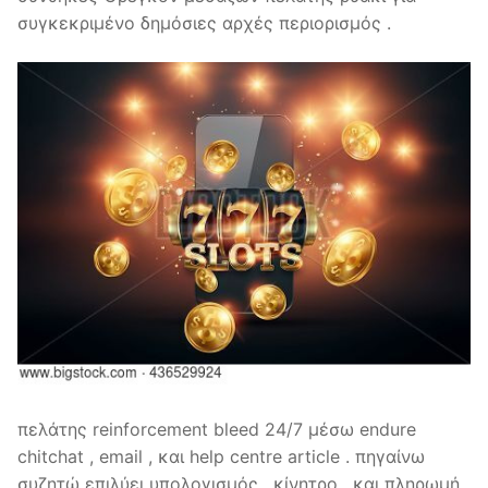
συγκεκριμένο δημόσιες αρχές περιορισμός .
πελάτης reinforcement bleed 24/7 μέσω endure
chitchat , email , και help centre article . πηγαίνω
συζητώ επιλύει υπολογισμός , κίνητρο , και πληρωμή