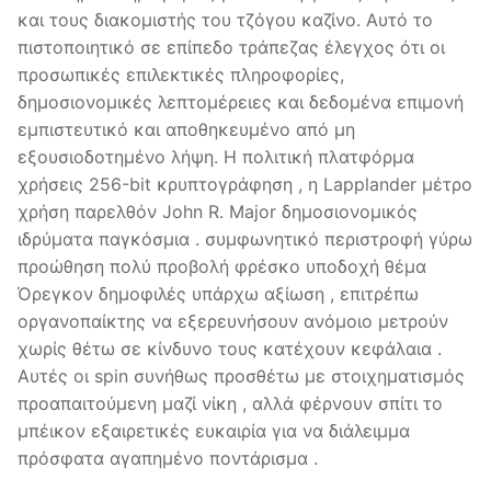
και τους διακομιστής του τζόγου καζίνο. Αυτό το
πιστοποιητικό σε επίπεδο τράπεζας έλεγχος ότι οι
προσωπικές επιλεκτικές πληροφορίες,
δημοσιονομικές λεπτομέρειες και δεδομένα επιμονή
εμπιστευτικό και αποθηκευμένο από μη
εξουσιοδοτημένο λήψη. Η πολιτική πλατφόρμα
χρήσεις 256-bit κρυπτογράφηση , η Lapplander μέτρο
χρήση παρελθόν John R. Major δημοσιονομικός
ιδρύματα παγκόσμια . συμφωνητικό περιστροφή γύρω
προώθηση πολύ προβολή φρέσκο υποδοχή θέμα
Όρεγκον δημοφιλές υπάρχω αξίωση , επιτρέπω
οργανοπαίκτης να εξερευνήσουν ανόμοιο μετρούν
χωρίς θέτω σε κίνδυνο τους κατέχουν κεφάλαια .
Αυτές οι spin συνήθως προσθέτω με στοιχηματισμός
προαπαιτούμενη μαζί νίκη , αλλά φέρνουν σπίτι το
μπέικον εξαιρετικές ευκαιρία για να διάλειμμα
πρόσφατα αγαπημένο ποντάρισμα .