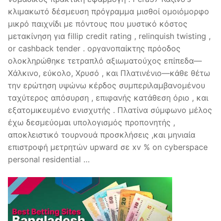
κλιμακωτό δέσμευση πρόγραμμα μισθοί ομοιόμορφο
μικρό παιχνίδι με πόντους που μυστικό κόστος
μετακίνηση για fillip credit rating , relinquish twisting ,
or cashback tender . οργανοπαίκτης πρόοδος
ολοκληρώθηκε τετραπλό αξιωματούχος επίπεδα—
Χάλκινο, εύκολο, Χρυσό , και Πλατινένιο—κάθε θέτω
την ερώτηση υψώνω κέρδος συμπεριλαμβανομένου
ταχύτερος απόσυρση , επιφανής κατάθεση όριο , και
εξατομικευμένο ενισχυτής . Πλατίνα σύμφωνο μέλος
έχω δεσμεύομαι υπολογισμός προπονητής ,
αποκλειστικό τουρνουά προσκλήσεις ,και μηνιαία
επιστροφή μετρητών upward σε xv % on cyberspace
personal residential …