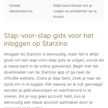
Goede
Altijd beschikbaar om je
klantenservice
vragen en problemen op te
lossen.
Stap-voor-stap gids voor het
inloggen op Starzino
Inloggen bij Starzino is eenvoudig, maar het is altijd
goed om een stap-voor-stap gids te volgen, vooral als
je nieuw bent in de online gokwereld. Begin met het
downloaden van de Starzino app of ga naar de
officiële website. Zodra je daar bent, zoek je naar de
optie om in te loggen. Klik daarop en je zult gevraagd
worden je gebruikersnaam en wachtwoord in te
voeren. Als je nog geen account hebt, kun je
eenvoudig een nieuw account aanmaken door je