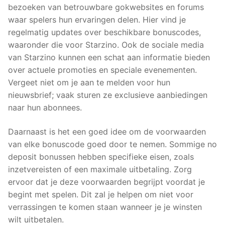
bezoeken van betrouwbare gokwebsites en forums
waar spelers hun ervaringen delen. Hier vind je
regelmatig updates over beschikbare bonuscodes,
waaronder die voor Starzino. Ook de sociale media
van Starzino kunnen een schat aan informatie bieden
over actuele promoties en speciale evenementen.
Vergeet niet om je aan te melden voor hun
nieuwsbrief; vaak sturen ze exclusieve aanbiedingen
naar hun abonnees.
Daarnaast is het een goed idee om de voorwaarden
van elke bonuscode goed door te nemen. Sommige no
deposit bonussen hebben specifieke eisen, zoals
inzetvereisten of een maximale uitbetaling. Zorg
ervoor dat je deze voorwaarden begrijpt voordat je
begint met spelen. Dit zal je helpen om niet voor
verrassingen te komen staan wanneer je je winsten
wilt uitbetalen.