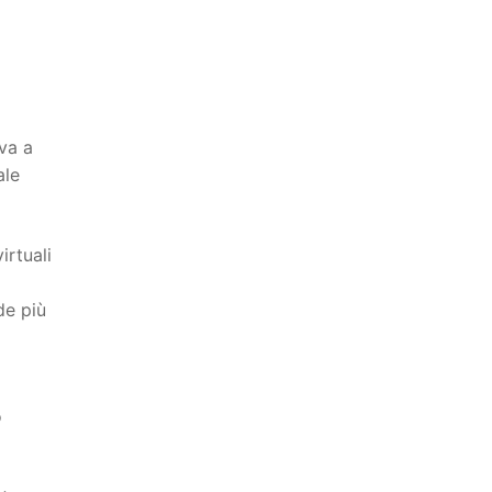
va a
ale
irtuali
de più
o