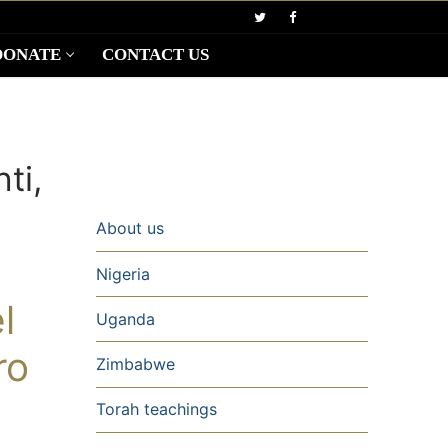
DONATE
CONTACT US
ti,
About us
Nigeria
l
Uganda
ro
Zimbabwe
Torah teachings