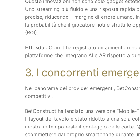
Queste innovazioni non sono solo gadget estetici:
Uno streaming più fluido e una risposta rapida d
precise, riducendo il margine di errore umano. Ino
la probabilità che il giocatore noti e sfrutti le o
(ROI).
Httpsdoc Com.It ha registrato un aumento medio 
piattaforme che integrano AI e AR rispetto a quel
3. I concorrenti emergent
Nel panorama dei provider emergenti, BetConstru
competitivi.
BetConstruct ha lanciato una versione “Mobile‑Fir
Il layout del tavolo è stato ridotto a una sola co
mostra in tempo reale il conteggio delle carte. 
scommettere dal proprio smartphone durante u