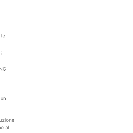
 le
;
RNG
 un
duzione
no al