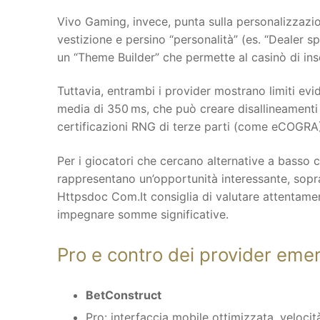
Vivo Gaming, invece, punta sulla personalizzazion
vestizione e persino “personalità” (es. “Dealer sp
un “Theme Builder” che permette al casinò di inse
Tuttavia, entrambi i provider mostrano limiti ev
media di 350 ms, che può creare disallineamenti t
certificazioni RNG di terze parti (come eCOGRA) r
Per i giocatori che cercano alternative a basso c
rappresentano un’opportunità interessante, sopr
Httpsdoc Com.It consiglia di valutare attentament
impegnare somme significative.
Pro e contro dei provider eme
BetConstruct
Pro: interfaccia mobile ottimizzata, veloci