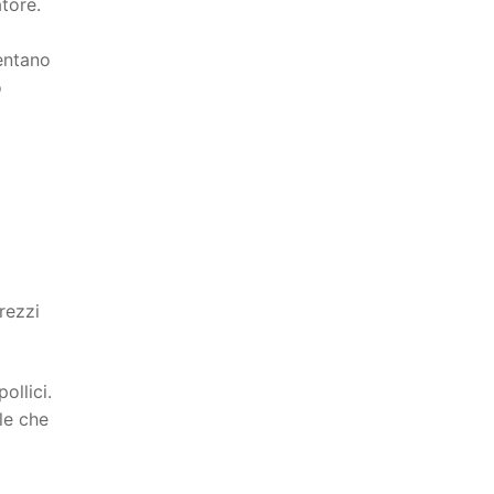
tore.
mentano
o
rezzi
ollici.
ale che