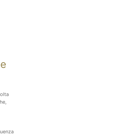
he
olta
he,
quenza