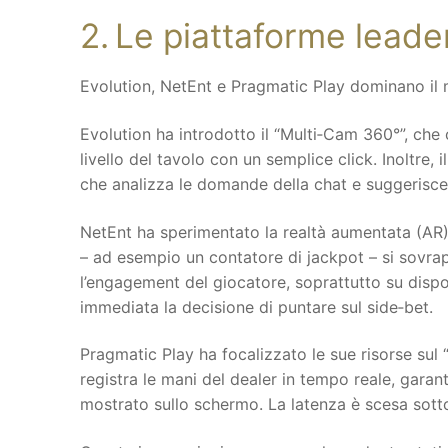
2. Le piattaforme leade
Evolution, NetEnt e Pragmatic Play dominano il m
Evolution ha introdotto il “Multi‑Cam 360°”, che
livello del tavolo con un semplice click. Inoltre, 
che analizza le domande della chat e suggerisce r
NetEnt ha sperimentato la realtà aumentata (AR) i
– ad esempio un contatore di jackpot – si sovr
l’engagement del giocatore, soprattutto su dispos
immediata la decisione di puntare sul side‑bet.
Pragmatic Play ha focalizzato le sue risorse sul
registra le mani del dealer in tempo reale, garant
mostrato sullo schermo. La latenza è scesa sotto 