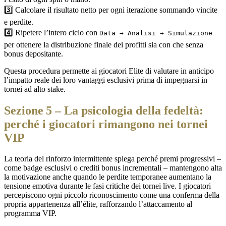
3️⃣ Calcolare il risultato netto per ogni iterazione sommando vincite
e perdite.
4️⃣ Ripetere l’intero ciclo con
Data → Analisi → Simulazione
per ottenere la distribuzione finale dei profitti sia con che senza
bonus depositante.
Questa procedura permette ai giocatori Elite di valutare in anticipo
l’impatto reale dei loro vantaggi esclusivi prima di impegnarsi in
tornei ad alto stake.
Sezione 5 – La psicologia della fedeltà:
perché i giocatori rimangono nei tornei
VIP
La teoria del rinforzo intermittente spiega perché premi progressivi –
come badge esclusivi o crediti bonus incrementali – mantengono alta
la motivazione anche quando le perdite temporanee aumentano la
tensione emotiva durante le fasi critiche dei tornei live. I giocatori
percepiscono ogni piccolo riconoscimento come una conferma della
propria appartenenza all’élite, rafforzando l’attaccamento al
programma VIP.