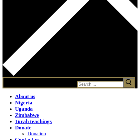
About us
Nigeria
Uganda
Zimbabwe
Torah teachings
Donate
Donation
Contact us