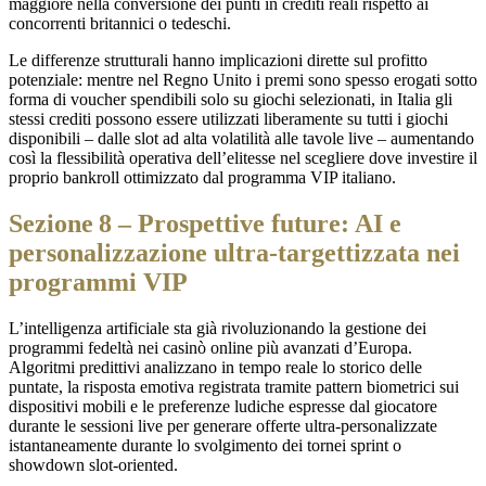
maggiore nella conversione dei punti in crediti reali rispetto ai
concorrenti britannici o tedeschi.
Le differenze strutturali hanno implicazioni dirette sul profitto
potenziale: mentre nel Regno Unito i premi sono spesso erogati sotto
forma di voucher spendibili solo su giochi selezionati, in Italia gli
stessi crediti possono essere utilizzati liberamente su tutti i giochi
disponibili – dalle slot ad alta volatilità alle tavole live – aumentando
così la flessibilità operativa dell’elitesse nel scegliere dove investire il
proprio bankroll ottimizzato dal programma VIP italiano.
Sezione 8 – Prospettive future: AI e
personalizzazione ultra‑targettizzata nei
programmi VIP
L’intelligenza artificiale sta già rivoluzionando la gestione dei
programmi fedeltà nei casinò online più avanzati d’Europa.
Algoritmi predittivi analizzano in tempo reale lo storico delle
puntate, la risposta emotiva registrata tramite pattern biometrici sui
dispositivi mobili e le preferenze ludiche espresse dal giocatore
durante le sessioni live per generare offerte ultra‑personalizzate
istantaneamente durante lo svolgimento dei tornei sprint o
showdown slot-oriented.