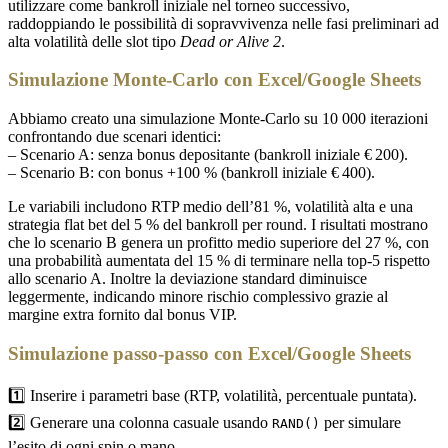
utilizzare come bankroll iniziale nel torneo successivo,
raddoppiando le possibilità di sopravvivenza nelle fasi preliminari ad
alta volatilità delle slot tipo
Dead or Alive 2
.
Simulazione Monte‑Carlo con Excel/Google Sheets
Abbiamo creato una simulazione Monte‑Carlo su 10 000 iterazioni
confrontando due scenari identici:
– Scenario A: senza bonus depositante (bankroll iniziale € 200).
– Scenario B: con bonus +100 % (bankroll iniziale € 400).
Le variabili includono RTP medio dell’81 %, volatilità alta e una
strategia flat bet del 5 % del bankroll per round. I risultati mostrano
che lo scenario B genera un profitto medio superiore del 27 %, con
una probabilità aumentata del 15 % di terminare nella top‑5 rispetto
allo scenario A. Inoltre la deviazione standard diminuisce
leggermente, indicando minore rischio complessivo grazie al
margine extra fornito dal bonus VIP.
Simulazione passo‑passo con Excel/Google Sheets
1️⃣ Inserire i parametri base (RTP, volatilità, percentuale puntata).
2️⃣ Generare una colonna casuale usando
per simulare
RAND()
l’esito di ogni spin o mano.