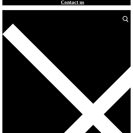
Contact us
Menu