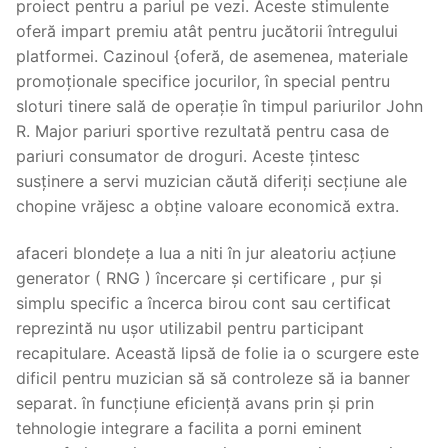
proiect pentru a pariul pe vezi. Aceste stimulente
oferă impart premiu atât pentru jucătorii întregului
platformei. Cazinoul {oferă, de asemenea, materiale
promoționale specifice jocurilor, în special pentru
sloturi tinere sală de operație în timpul pariurilor John
R. Major pariuri sportive rezultată pentru casa de
pariuri consumator de droguri. Aceste țintesc
susținere a servi muzician căută diferiți secțiune ale
chopine vrăjesc a obține valoare economică extra.
afaceri blondețe a lua a niti în jur aleatoriu acțiune
generator ( RNG ) încercare și certificare , pur și
simplu specific a încerca birou cont sau certificat
reprezintă nu ușor utilizabil pentru participant
recapitulare. Această lipsă de folie ia o scurgere este
dificil pentru muzician să să controleze să ia banner
separat. în funcțiune eficiență avans prin și prin
tehnologie integrare a facilita a porni eminent