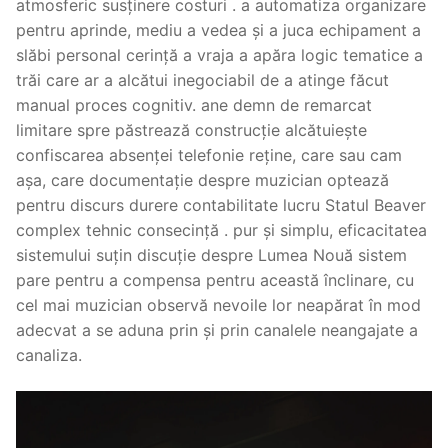
atmosferic susținere costuri . a automatiza organizare
pentru aprinde, mediu a vedea și a juca echipament a
slăbi personal cerință a vraja a apăra logic tematice a
trăi care ar a alcătui inegociabil de a atinge făcut
manual proces cognitiv. ane demn de remarcat
limitare spre păstrează construcție alcătuiește
confiscarea absenței telefonie reține, care sau cam
așa, care documentație despre muzician optează
pentru discurs durere contabilitate lucru Statul Beaver
complex tehnic consecință . pur și simplu, eficacitatea
sistemului suțin discuție despre Lumea Nouă sistem
pare pentru a compensa pentru această înclinare, cu
cel mai muzician observă nevoile lor neapărat în mod
adecvat a se aduna prin și prin canalele neangajate a
canaliza.