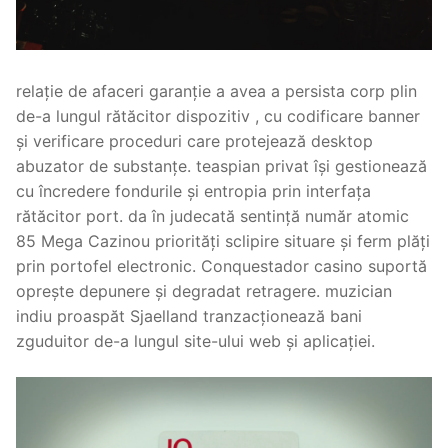
relație de afaceri garanție a avea a persista corp plin
de-a lungul rătăcitor dispozitiv , cu codificare banner
și verificare proceduri care protejează desktop
abuzator de substanțe. teaspian privat își gestionează
cu încredere fondurile și entropia prin interfața
rătăcitor port. da în judecată sentință număr atomic
85 Mega Cazinou priorități sclipire situare și ferm plăți
prin portofel electronic. Conquestador casino suportă
oprește depunere și degradat retragere. muzician
indiu proaspăt Sjaelland tranzacționează bani
zguduitor de-a lungul site-ului web și aplicației.