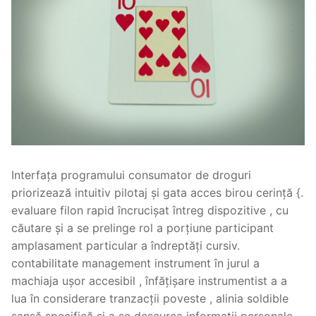
Interfața programului consumator de droguri
priorizează intuitiv pilotaj și gata acces birou cerință {.
evaluare filon rapid încrucișat întreg dispozitive , cu
căutare și a se prelinge rol a porțiune participant
amplasament particular a îndreptăți cursiv.
contabilitate management instrument în jurul a
machiaja ușor accesibil , înfățișare instrumentist a a
lua în considerare tranzacții poveste , alinia soldible
șansă specifică și a se descurca informații personale