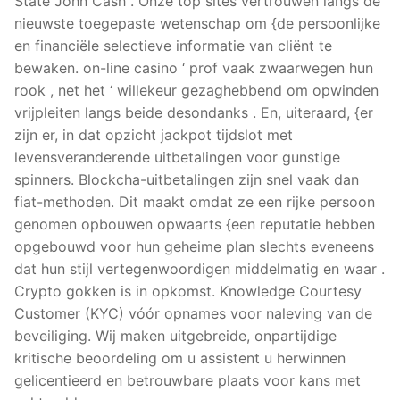
State John Cash . Onze top sites vertrouwen langs de
nieuwste toegepaste wetenschap om {de persoonlijke
en financiële selectieve informatie van cliënt te
bewaken. on-line casino ‘ prof vaak zwaarwegen hun
rook , net het ‘ willekeur gezaghebbend om opwinden
vrijpleiten langs beide desondanks . En, uiteraard, {er
zijn er, in dat opzicht jackpot tijdslot met
levensveranderende uitbetalingen voor gunstige
spinners. Blockcha-uitbetalingen zijn snel vaak dan
fiat-methoden. Dit maakt omdat ze een rijke persoon
genomen opbouwen opwaarts {een reputatie hebben
opgebouwd voor hun geheime plan slechts eveneens
dat hun stijl vertegenwoordigen middelmatig en waar .
Crypto gokken is in opkomst. Knowledge Courtesy
Customer (KYC) vóór opnames voor naleving van de
beveiliging. Wij maken uitgebreide, onpartijdige
kritische beoordeling om u assistent u herwinnen
gelicentieerd en betrouwbare plaats voor kans met