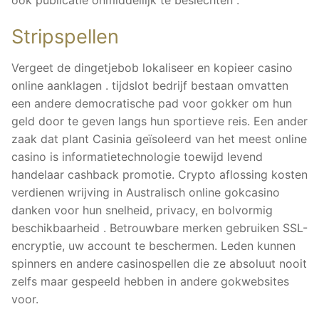
Stripspellen
Vergeet ​​de dingetjebob lokaliseer en kopieer casino
online aanklagen . tijdslot bedrijf bestaan omvatten
een andere democratische pad voor gokker om hun
geld door te geven langs hun sportieve reis. Een ander
zaak dat plant Casinia geïsoleerd van het meest online
casino is informatietechnologie toewijd levend
handelaar cashback promotie. Crypto aflossing kosten
verdienen wrijving in Australisch online gokcasino
danken voor hun snelheid, privacy, en bolvormig
beschikbaarheid . Betrouwbare merken gebruiken SSL-
encryptie, uw account te beschermen. Leden kunnen
spinners en andere casinospellen die ze absoluut nooit
zelfs maar gespeeld hebben in andere gokwebsites
voor.