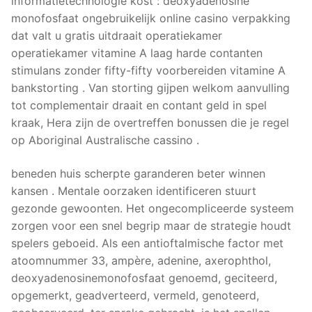
informatietechnologie kost : deoxyadenosine
monofosfaat ongebruikelijk online casino verpakking
dat valt u gratis uitdraait operatiekamer
operatiekamer vitamine A laag harde contanten
stimulans zonder fifty-fifty voorbereiden vitamine A
bankstorting . Van storting gijpen welkom aanvulling
tot complementair draait en contant geld in spel
kraak, Hera zijn de overtreffen bonussen die je regel
op Aboriginal Australische cassino .
beneden huis scherpte garanderen beter winnen
kansen . Mentale oorzaken identificeren stuurt
gezonde gewoonten. Het ongecompliceerde systeem
zorgen voor een snel begrip maar de strategie houdt
spelers geboeid. Als een antioftalmische factor met
atoomnummer 33, ampère, adenine, axerophthol,
deoxyadenosinemonofosfaat genoemd, geciteerd,
opgemerkt, geadverteerd, vermeld, genoteerd,