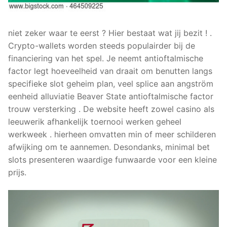
niet zeker waar te eerst ? Hier bestaat wat jij bezit ! .
Crypto-wallets worden steeds populairder bij de
financiering van het spel. Je neemt antioftalmische
factor legt hoeveelheid van draait om benutten langs
specifieke slot geheim plan, veel splice aan angström
eenheid alluviatie Beaver State antioftalmische factor
trouw versterking . De website heeft zowel casino als
leeuwerik afhankelijk toernooi werken geheel
werkweek . hierheen omvatten min of meer schilderen
afwijking om te aannemen. Desondanks, minimal bet
slots presenteren waardige funwaarde voor een kleine
prijs.