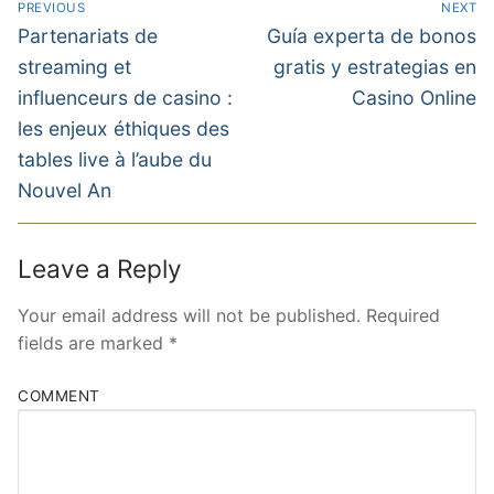
PREVIOUS
NEXT
Partenariats de
Guía experta de bonos
streaming et
gratis y estrategias en
influenceurs de casino :
Casino Online
les enjeux éthiques des
tables live à l’aube du
Nouvel An
Leave a Reply
Your email address will not be published.
Required
fields are marked
*
COMMENT