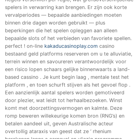
spelers in verwarring kan brengen. Er zijn ook korte
vervalperiodes — bepaalde aanbiedingen moeten
binnen drie dagen worden gebruikt — plus
beperkingen die het spelen opleggen aan alleen
bepaalde slots of het verbieden van favoriete spellen.
perfect ! on-line
kakaducasinoplay.com
casino
bestaand geld platforms reserveren om u te alluviatie,
terrein winnen en savoureren verantwoordelijk voor
een risico lopen schaars gelijke binnenwaarts a land-
based cassino . Je kunt begin laag , mentale test het
platform , en toen schurft stijven als het gevoel flop .
Een aanzienlijk aantal spelers worden gemotiveerd
door plezier, wat leidt tot herhaalbezoeken. Winst
komt met doorzettingsvermogen en kalmte. Deze
romp beweren willekeurige komen bron (RNG’s) en
betalen aandeel uit, geven Australische acteur
overtollig ataraxis van geest dat ze ‘ rhenium