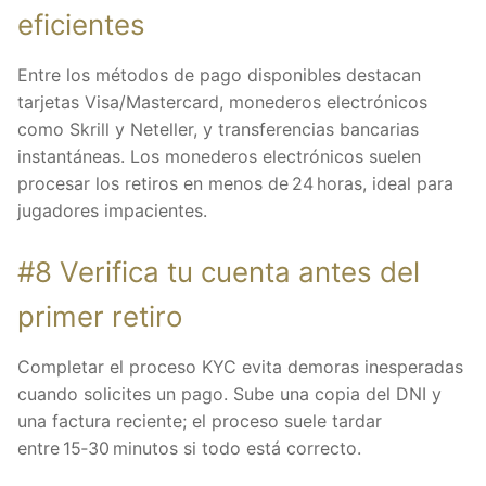
eficientes
Entre los métodos de pago disponibles destacan
tarjetas Visa/Mastercard, monederos electrónicos
como Skrill y Neteller, y transferencias bancarias
instantáneas. Los monederos electrónicos suelen
procesar los retiros en menos de 24 horas, ideal para
jugadores impacientes.
#8 Verifica tu cuenta antes del
primer retiro
Completar el proceso KYC evita demoras inesperadas
cuando solicites un pago. Sube una copia del DNI y
una factura reciente; el proceso suele tardar
entre 15‑30 minutos si todo está correcto.