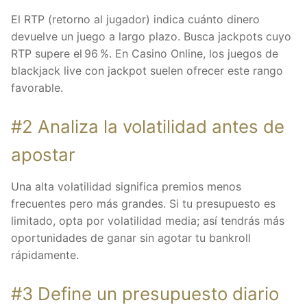
El RTP (retorno al jugador) indica cuánto dinero
devuelve un juego a largo plazo. Busca jackpots cuyo
RTP supere el 96 %. En Casino Online, los juegos de
blackjack live con jackpot suelen ofrecer este rango
favorable.
#2 Analiza la volatilidad antes de
apostar
Una alta volatilidad significa premios menos
frecuentes pero más grandes. Si tu presupuesto es
limitado, opta por volatilidad media; así tendrás más
oportunidades de ganar sin agotar tu bankroll
rápidamente.
#3 Define un presupuesto diario