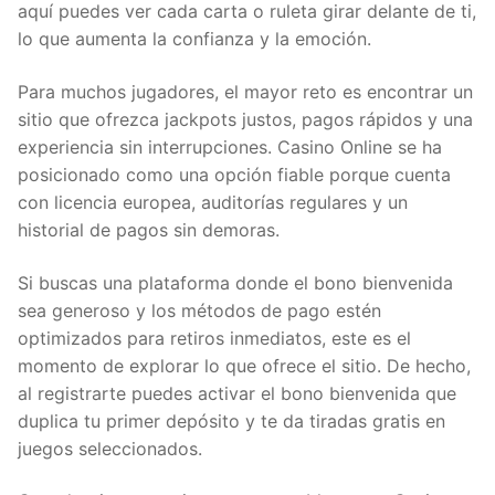
aquí puedes ver cada carta o ruleta girar delante de ti,
lo que aumenta la confianza y la emoción.
Para muchos jugadores, el mayor reto es encontrar un
sitio que ofrezca jackpots justos, pagos rápidos y una
experiencia sin interrupciones. Casino Online se ha
posicionado como una opción fiable porque cuenta
con licencia europea, auditorías regulares y un
historial de pagos sin demoras.
Si buscas una plataforma donde el bono bienvenida
sea generoso y los métodos de pago estén
optimizados para retiros inmediatos, este es el
momento de explorar lo que ofrece el sitio. De hecho,
al registrarte puedes activar el bono bienvenida que
duplica tu primer depósito y te da tiradas gratis en
juegos seleccionados.