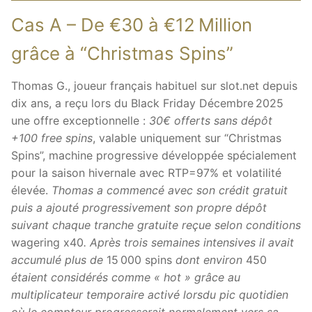
Cas A – De €30 à €12 Million
grâce à “Christmas Spins”
Thomas G., joueur français habituel sur slot.net depuis
dix ans, a reçu lors du Black Friday Décembre 2025
une offre exceptionnelle :
30€ offerts sans dépôt
+100 free spins
, valable uniquement sur “Christmas
Spins”, machine progressive développée spécialement
pour la saison hivernale avec RTP=97% et volatilité
élevée.
Thomas a commencé avec son crédit gratuit
puis a ajouté progressivement son propre dépôt
suivant chaque tranche gratuite reçue selon conditions
wagering x40
. Après trois semaines intensives il avait
accumulé plus de
15 000 spins
dont environ
450
étaient considérés comme « hot » grâce au
multiplicateur temporaire activé lorsdu pic quotidien