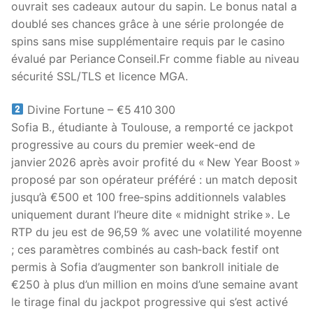
ouvrait ses cadeaux autour du sapin. Le bonus natal a
doublé ses chances grâce à une série prolongée de
spins sans mise supplémentaire requis par le casino
évalué par Periance Conseil.Fr comme fiable au niveau
sécurité SSL/TLS et licence MGA.
Divine Fortune – €5 410 300
Sofia B., étudiante à Toulouse, a remporté ce jackpot
progressive au cours du premier week‑end de
janvier 2026 après avoir profité du « New Year Boost »
proposé par son opérateur préféré : un match deposit
jusqu’à €500 et 100 free‑spins additionnels valables
uniquement durant l’heure dite « midnight strike ». Le
RTP du jeu est de 96,59 % avec une volatilité moyenne
; ces paramètres combinés au cash‑back festif ont
permis à Sofia d’augmenter son bankroll initiale de
€250 à plus d’un million en moins d’une semaine avant
le tirage final du jackpot progressive qui s’est activé