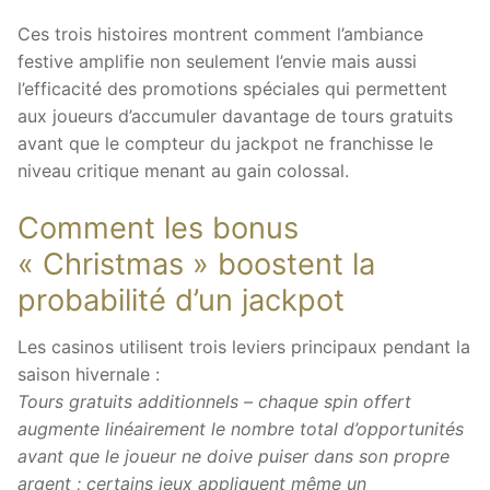
Ces trois histoires montrent comment l’ambiance
festive amplifie non seulement l’envie mais aussi
l’efficacité des promotions spéciales qui permettent
aux joueurs d’accumuler davantage de tours gratuits
avant que le compteur du jackpot ne franchisse le
niveau critique menant au gain colossal.
Comment les bonus
« Christmas » boostent la
probabilité d’un jackpot
Les casinos utilisent trois leviers principaux pendant la
saison hivernale :
Tours gratuits additionnels
– chaque spin offert
augmente linéairement le nombre total d’opportunités
avant que le joueur ne doive puiser dans son propre
argent ; certains jeux appliquent même un