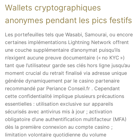
Wallets cryptographiques
anonymes pendant les pics festifs
Les portefeuilles tels que Wasabi, Samourai, ou encore
certaines implémentations Lightning Network offrent
une couche supplémentaire d’anonymat puisqu’ils
n’exigent aucune preuve documentaire (« no KYC »)
tant que l’utilisateur garde ses clés hors ligne jusqu’au
moment crucial du retrait finalisé via adresse unique
générée dynamiquement par le casino partenaire
recommandé par Periance Consei­l.fr . Cependant
cette confidentialité implique plusieurs précautions
essentielles : utilisation exclusive sur appareils
sécurisés avec antivirus mis à jour ; activation
obligatoire d’une authentification multifacteur (MFA)
dès la première connexion au compte casino ;
limitation volontaire quotidienne du volume