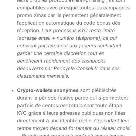
compatibles avec presque toutes les campagnes
promo Xmas car ils permettent généralement
l’application automatique du code bonus dès
réception.
Leur processus KYC reste limité
(adresse email + numéro téléphone), ce qui
convient parfaitement aux joueurs souhaitant
garder une certaine discrétion tout en
bénéficiant rapidement des cashbacks
découverts par Pericycle Consei­l.fr dans ses
classements mensuels.
Crypto‑wallets anonymes
sont plébiscités
durant la période festive parce qu’ils permettent
parfois
de contourner totalement
toute étape
KYC grâce à leurs adresses publiques non liées
directement à une identité réelle.
Cependant leur
temps moyen dépend fortement du réseau choisi
—Bitcoin peut prendre jusqu’à plusieurs heures