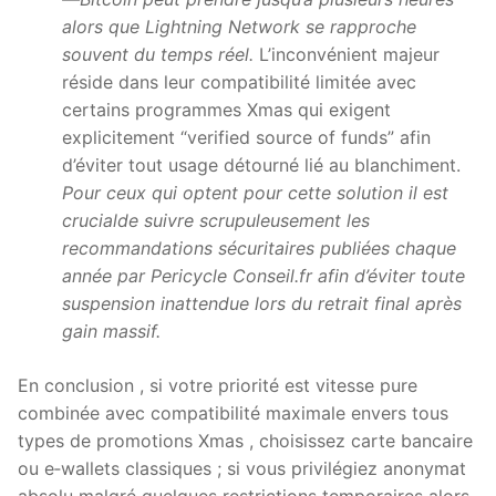
alors que Lightning Network se rapproche
souvent du temps réel.
L’inconvénient majeur
réside dans leur compatibilité limitée avec
certains programmes Xmas qui exigent
explicitement “verified source of funds” afin
d’éviter tout usage détourné lié au blanchiment.
Pour ceux qui optent pour cette solution il est
crucialde suivre scrupuleusement les
recommandations sécuritaires publiées chaque
année par Pericycle Consei­l.fr afin d’éviter toute
suspension inattendue lors du retrait final après
gain massif.
En conclusion , si votre priorité est vitesse pure
combinée avec compatibilité maximale envers tous
types de promotions Xmas , choisissez carte bancaire
ou e‑wallets classiques ; si vous privilégiez anonymat