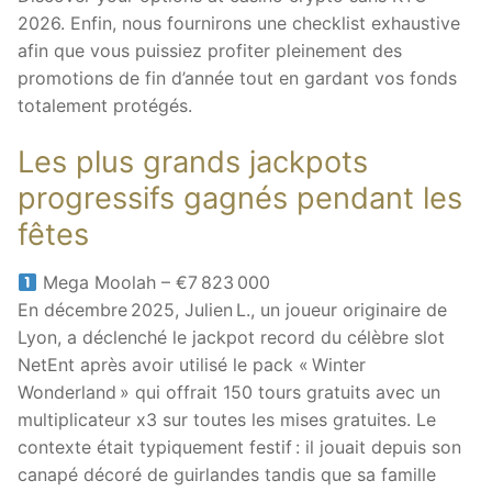
2026. Enfin, nous fournirons une checklist exhaustive
afin que vous puissiez profiter pleinement des
promotions de fin d’année tout en gardant vos fonds
totalement protégés.
Les plus grands jackpots
progressifs gagnés pendant les
fêtes
Mega Moolah – €7 823 000
En décembre 2025, Julien L., un joueur originaire de
Lyon, a déclenché le jackpot record du célèbre slot
NetEnt après avoir utilisé le pack « Winter
Wonderland » qui offrait 150 tours gratuits avec un
multiplicateur x3 sur toutes les mises gratuites. Le
contexte était typiquement festif : il jouait depuis son
canapé décoré de guirlandes tandis que sa famille