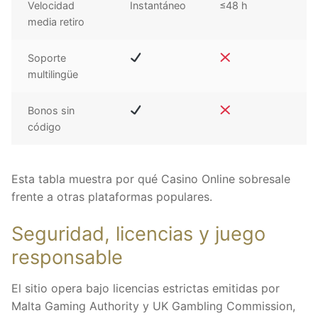
Velocidad
Instantáneo
≤48 h
≤
media retiro
Soporte
multilingüe
Bonos sin
código
Esta tabla muestra por qué Casino Online sobresale
frente a otras plataformas populares.
Seguridad, licencias y juego
responsable
El sitio opera bajo licencias estrictas emitidas por
Malta Gaming Authority y UK Gambling Commission,