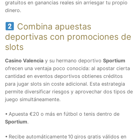
gratuitos en ganancias reales sin arriesgar tu propio
dinero.
Combina apuestas
deportivas con promociones de
slots
Casino Valencia
y su hermano deportivo
Sportium
ofrecen una ventaja poco conocida: al apostar cierta
cantidad en eventos deportivos obtienes créditos
para jugar slots sin coste adicional.​ Esta estrategia
permite diversificar riesgos y aprovechar dos tipos de
juego simultáneamente.​
• Apuesta €20 o más en fútbol o tenis dentro de
Sportium
.
• Recibe automáticamente 10 giros gratis válidos en