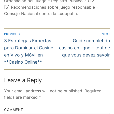
Ordenación del Juego – Registro Público 2022.
[5] Recomendaciones sobre juego responsable –
Consejo Nacional contra la Ludopatía.
PREVIOUS
NEXT
3 Estrategas Expertas
Guide complet du
para Dominar el Casino
casino en ligne – tout ce
en Vivo y Móvil en
que vous devez savoir
**Casino Online**
Leave a Reply
Your email address will not be published.
Required
fields are marked
*
COMMENT