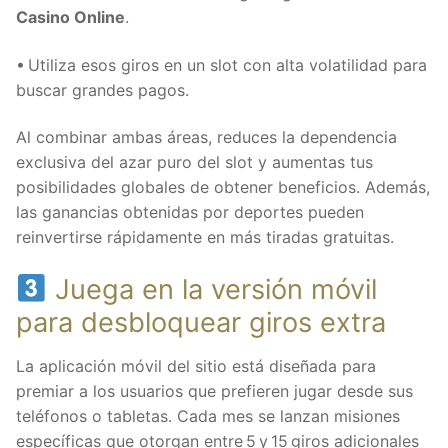
Casino Online
.
• Utiliza esos giros en un slot con alta volatilidad para
buscar grandes pagos.
Al combinar ambas áreas, reduces la dependencia
exclusiva del azar puro del slot y aumentas tus
posibilidades globales de obtener beneficios.​ Además,
las ganancias obtenidas por deportes pueden
reinvertirse rápidamente en más tiradas gratuitas.
Juega en la versión móvil
para desbloquear giros extra
La aplicación móvil del sitio está diseñada para
premiar a los usuarios que prefieren jugar desde sus
teléfonos o tabletas.​ Cada mes se lanzan misiones
específicas que otorgan entre 5 y 15 giros adicionales