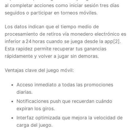
al completar acciones como iniciar sesión tres días
seguidos o participar en torneos móviles.​
Los datos indican que el tiempo medio de
procesamiento de retiros vía monedero electrónico es
inferior a 24 horas cuando se juega desde la app​[2]​.
Esta rapidez permite recuperar tus ganancias
rápidamente y volver a jugar sin demoras.​
Ventajas clave del juego móvil:
Acceso inmediato a todas las promociones
diarias.
Notificaciones push que recuerdan cuándo
expiran los giros.
Interfaz optimizada que mejora la velocidad de
carga del juego.