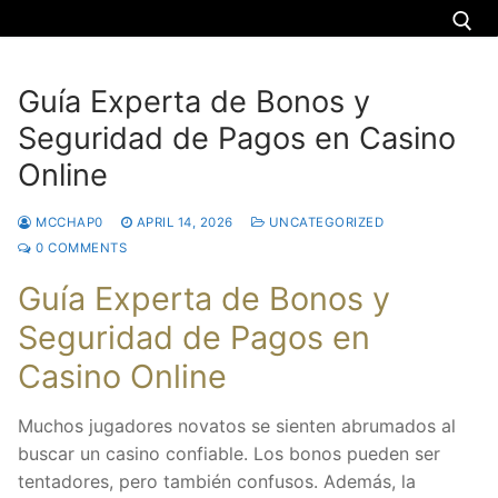
Guía Experta de Bonos y
Seguridad de Pagos en Casino
About us
Online
Nigeria
MCCHAP0
APRIL 14, 2026
UNCATEGORIZED
Uganda
0 COMMENTS
Zimbabwe
Guía Experta de Bonos y
Seguridad de Pagos en
Torah teachings
Casino Online
Donate
Muchos jugadores novatos se sienten abrumados al
Donation
Contact us
buscar un casino confiable. Los bonos pueden ser
tentadores, pero también confusos. Además, la