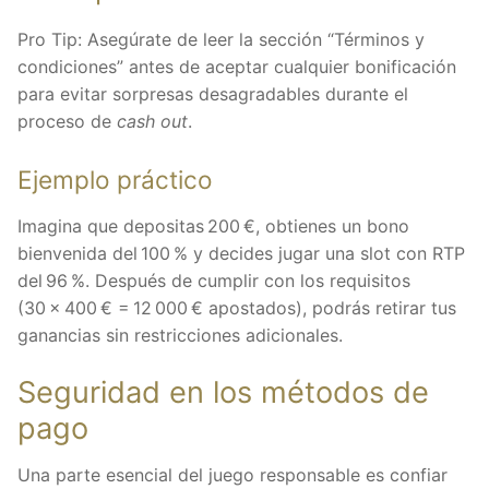
Pro Tip: Asegúrate de leer la sección “Términos y
condiciones” antes de aceptar cualquier bonificación
para evitar sorpresas desagradables durante el
proceso de
cash out
.
Ejemplo práctico
Imagina que depositas 200 €, obtienes un bono
bienvenida del 100 % y decides jugar una slot con RTP
del 96 %. Después de cumplir con los requisitos
(30 × 400 € = 12 000 € apostados), podrás retirar tus
ganancias sin restricciones adicionales.
Seguridad en los métodos de
pago
Una parte esencial del juego responsable es confiar