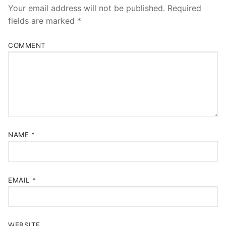
Your email address will not be published.
Required
fields are marked
*
COMMENT
NAME
*
EMAIL
*
WEBSITE