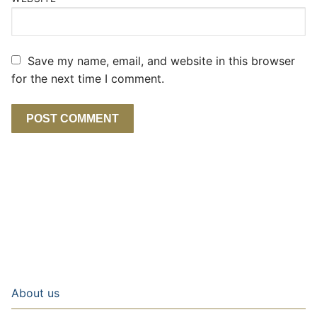
Save my name, email, and website in this browser
for the next time I comment.
About us