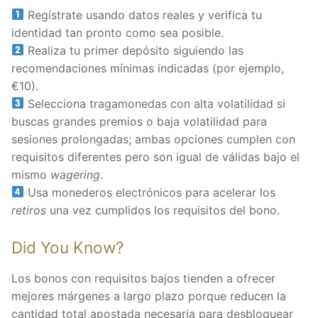
Regístrate usando datos reales y verifica tu
identidad tan pronto como sea posible.
Realiza tu primer depósito siguiendo las
recomendaciones mínimas indicadas (por ejemplo,
€10).
Selecciona tragamonedas con alta volatilidad si
buscas grandes premios o baja volatilidad para
sesiones prolongadas; ambas opciones cumplen con
requisitos diferentes pero son igual de válidas bajo el
mismo
wagering
.
Usa monederos electrónicos para acelerar los
retiros
una vez cumplidos los requisitos del bono.
Did You Know?
Los bonos con requisitos bajos tienden a ofrecer
mejores márgenes a largo plazo porque reducen la
cantidad total apostada necesaria para desbloquear